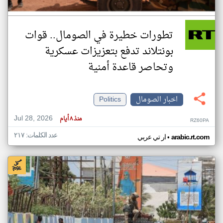
تطورات خطيرة في الصومال.. قوات
بونتلاند تدفع بتعزيزات عسكرية
وتحاصر قاعدة أمنية
اخبار الصومال
Politics
Jul 28, 2026
منذ ٨ أيام
RZ60PA
عدد الكلمات: ٢١٧
•
arabic.rt.com
ار تي عربي