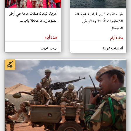
أمريكا تبحث ملفات هامة في أرض
قراصنة يتخذون أفراد طاقم ناقلة
klyoum.com
الصومال.. ما علاقة باب ...
الكيماويات "أسانا" رهائن في
تغيير الدولة
تعبر
الصومال
مصادر الأخبار من الصومال
المقالات
الموجوده
اخبار الصومال على مدار الساعة
هنا عن
منذ ٤ أيام
منذ ٤ أيام
وجهة
نظر
أهم اخبار الصومال العاجلة والمباشرة
كاتبيها.
ار تي عربي
اندبندنت عربية