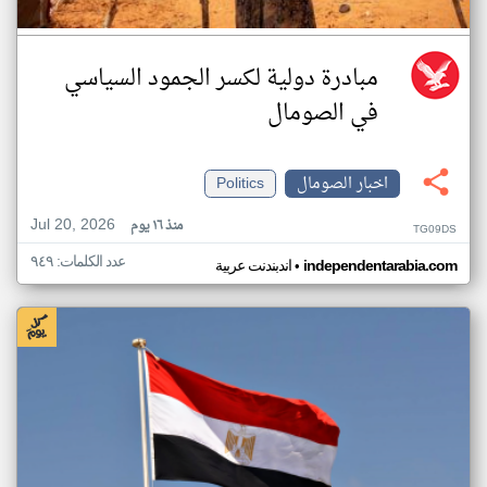
مبادرة دولية لكسر الجمود السياسي
في الصومال
اخبار الصومال
Politics
Jul 20, 2026
منذ ١٦ يوم
TG09DS
عدد الكلمات: ٩٤٩
•
independentarabia.com
اندبندنت عربية