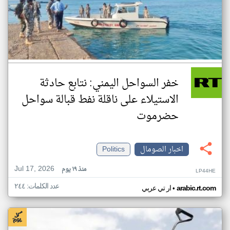
خفر السواحل اليمني: نتابع حادثة
الاستيلاء على ناقلة نفط قبالة سواحل
حضرموت
اخبار الصومال
Politics
Jul 17, 2026
منذ ١٩ يوم
LP44HE
عدد الكلمات: ٢٤٤
•
arabic.rt.com
ار تي عربي