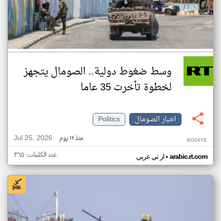
وسط ضغوط دولية.. الصومال يتجهز
لخطوة تأخرت 35 عاما
اخبار الصومال
Politics
Jul 25, 2026
منذ ١٢ يوم
BG04YE
عدد الكلمات: ٣٦٥
•
arabic.rt.com
ار تي عربي