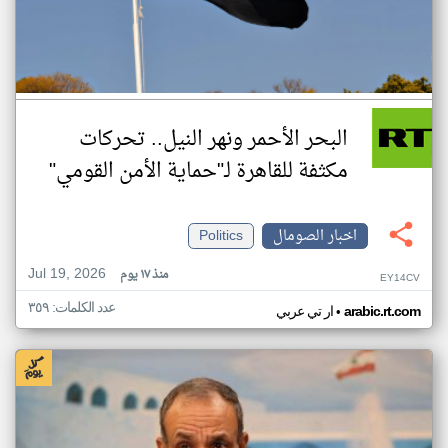
البحر الأحمر ونهر النيل.. تحركات
مكثفة للقاهرة لـ"حماية الأمن القومي"
اخبار الصومال
Politics
Jul 19, 2026
منذ ١٧ يوم
EY14CV
عدد الكلمات: ٣٥٩
•
arabic.rt.com
ار تي عربي