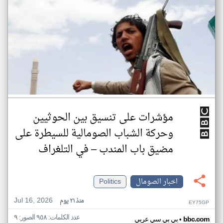
مؤشرات على تنسيق بين الحوثيين
وحركة الشباب الصومالية للسيطرة على
مضيق باب المندب – في التلغراف
اخبار الصومال
Politics
Jul 16, 2026
منذ ٢١ يوم
EY75GP
عدد الكلمات: ٩٥٨ الصور: ٩
•
bbc.com
بي بي سي عربي