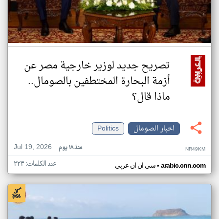
تصريح جديد لوزير خارجية مصر عن
أزمة البحارة المختطفين بالصومال..
ماذا قال؟
اخبار الصومال
Politics
Jul 19, 2026
منذ ١٨ يوم
NR49KM
عدد الكلمات: ٢٢٣
•
arabic.cnn.com
سي ان ان عربي