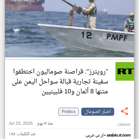
"رويترز": قراصنة صوماليون اختطفوا
سفينة تجارية قبالة سواحل اليمن على
متنها 8 ألمان و10 فلبينيين
اخبار الصومال
Politics
Jul 23, 2026
منذ ١٣ يوم
LM34UG
عدد الكلمات: ١٨٨
•
arabic.rt.com
ار تي عربي