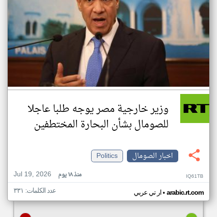
وزير خارجية مصر يوجه طلبا عاجلا
للصومال بشأن البحارة المختطفين
اخبار الصومال
Politics
Jul 19, 2026
منذ ١٨ يوم
IQ61TB
عدد الكلمات: ٣٣١
•
arabic.rt.com
ار تي عربي