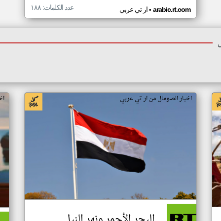
عدد الكلمات: ١٨٨
•
arabic.rt.com
ار تي عربي
اخبار الصومال من ار تي عربي
اخ
البحر الأحمر ونهر النيل..