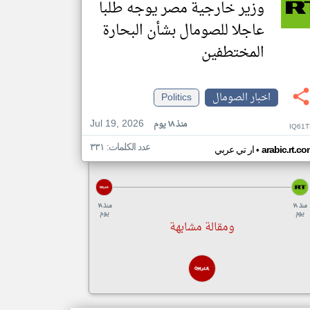
وزير خارجية مصر يوجه طلبا
عاجلا للصومال بشأن البحارة
المختطفين
اخبار الصومال
Politics
Jul 19, 2026
منذ ١٨ يوم
IQ61T
عدد الكلمات: ٣٣١
•
arabic.rt.c
ار تي عربي
منذ ١٨
منذ ١٨
يوم
يوم
ومقالة مشابهة