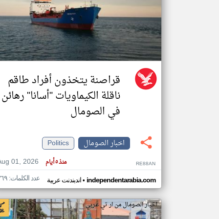
تعبر
المقالات
الموجوده
هنا عن
وجهة
نظر
قراصنة يتخذون أفراد طاقم
كاتبيها.
ناقلة الكيماويات "أسانا" رهائن
في الصومال
اخبار الصومال
Politics
Aug 01, 2026
منذ ٥ أيام
RE88AN
عدد الكلمات: ٣٦٩
•
independentarabia.com
اندبندنت عربية
اخبار الصومال من ار تي عربي