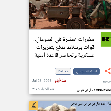
klyoum.com
تغيير الدولة
مصادر الأخبار من الصومال
اخبار الصومال على مدار الساعة
تطورات خطيرة في الصومال..
أهم اخبار الصومال العاجلة والمباشرة
قوات بونتلاند تدفع بتعزيزات
عسكرية وتحاصر قاعدة أمنية
اخبار الصومال
Politics
Jul 28, 2026
منذ ٩ أيام
RZ60P
عدد الكلمات: ٢١٧
•
arabic.rt.c
ار تي عربي
بار الصومال من بي بي سي عربي