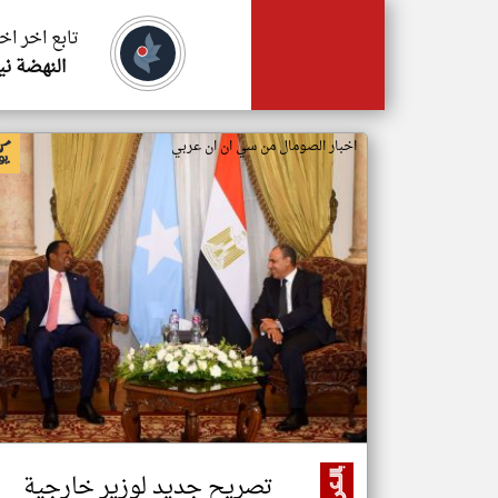
تابع اخر اخ
النهضة ني
اخبار الصومال من سي ان ان عربي
تصريح جديد لوزير خارجية