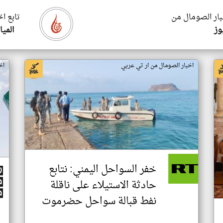
بار الصومال من
تابع ا
وز
الميا
اخبار الصومال من ار تي عربي
اخ
خفر السواحل اليمني: نتابع
حادثة الاستيلاء على ناقلة
نفط قبالة سواحل حضرموت