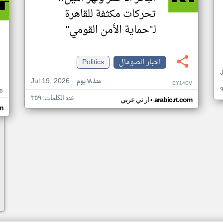
تحركات مكثفة للقاهرة
لـ"حماية الأمن القومي"
اخبار الصومال
Politics
Jul 19, 2026
منذ ١٨ يوم
EY14CV
B
عدد الكلمات: ٣٥٩
•
arabic.rt.com
ار تي عربي
om