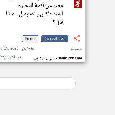
مصر عن أزمة البحارة
المختطفين بالصومال.. ماذا
قال؟
اخبار الصومال
Politics
Jul 19, 2026
منذ ١٨ يوم
NR49KM
عدد الكلمات: ٢٢٣
•
arabic.cnn.com
سي ان ان عربي