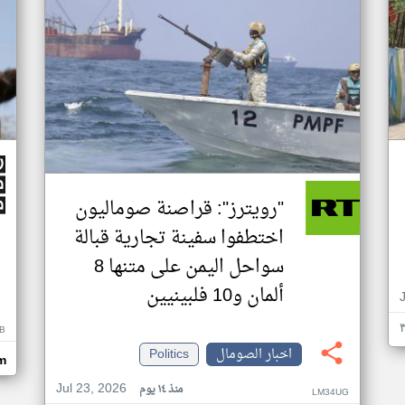
"رويترز": قراصنة صوماليون
اختطفوا سفينة تجارية قبالة
سواحل اليمن على متنها 8
ألمان و10 فلبينيين
B
اخبار الصومال
Politics
m
Jul 23, 2026
منذ ١٤ يوم
LM34UG