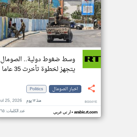
وسط ضغوط دولية.. الصومال
يتجهز لخطوة تأخرت 35 عاما
اخبار الصومال
Politics
Jul 25, 2026
منذ ١٢ يوم
BG04YE
عدد الكلمات: ٣٦٥
•
arabic.rt.com
ار تي عربي