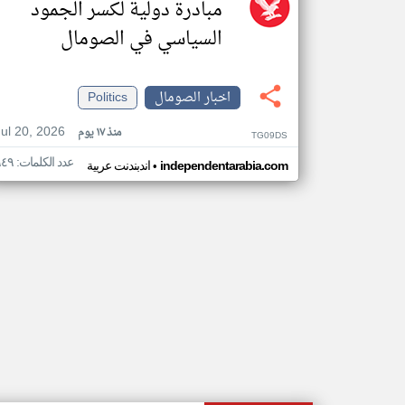
مبادرة دولية لكسر الجمود
السياسي في الصومال
اخبار الصومال
Politics
Jul 20, 2026
منذ ١٧ يوم
TG09DS
عدد الكلمات: ٩٤٩
•
independentarabia.com
اندبندنت عربية