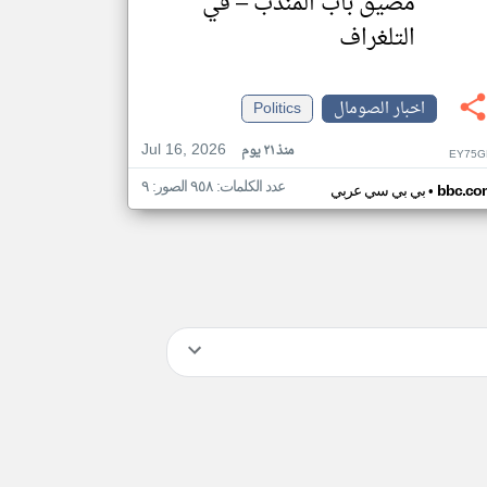
مضيق باب المندب – في
التلغراف
اخبار الصومال
Politics
Jul 16, 2026
منذ ٢١ يوم
EY75G
عدد الكلمات: ٩٥٨ الصور: ٩
•
bbc.co
بي بي سي عربي