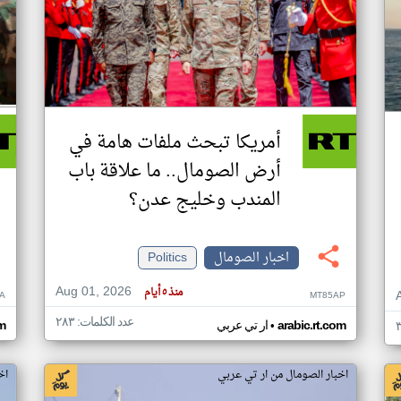
أمريكا تبحث ملفات هامة في
أرض الصومال.. ما علاقة باب
المندب وخليج عدن؟
اخبار الصومال
Politics
Aug 01, 2026
منذ ٥ أيام
A
MT85AP
عدد الكلمات: ٢٨٣
•
arabic.rt.com
ار تي عربي
om
اخبار الصومال من ار تي عربي
اخ