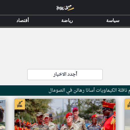
سياسة
رياضة
أقتصاد
أجدد الاخبار
ناقلة الكيماويات أسانا رهائن في الصومال
اخبار الصومال من ار تي عربي
اخ