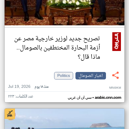
تصريح جديد لوزير خارجية مصر عن
أزمة البحارة المختطفين بالصومال..
ماذا قال؟
اخبار الصومال
Politics
Jul 19, 2026
منذ ١٨ يوم
NR49KM
عدد الكلمات: ٢٢٣
•
arabic.cnn.com
سي ان ان عربي