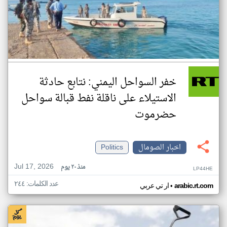
خفر السواحل اليمني: نتابع حادثة
الاستيلاء على ناقلة نفط قبالة سواحل
حضرموت
اخبار الصومال
Politics
Jul 17, 2026
منذ ٢٠ يوم
LP44HE
عدد الكلمات: ٢٤٤
•
arabic.rt.com
ار تي عربي