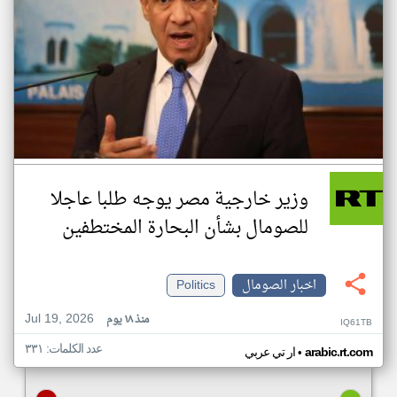
وزير خارجية مصر يوجه طلبا عاجلا
للصومال بشأن البحارة المختطفين
اخبار الصومال
Politics
Jul 19, 2026
منذ ١٨ يوم
IQ61TB
عدد الكلمات: ٣٣١
•
arabic.rt.com
ار تي عربي