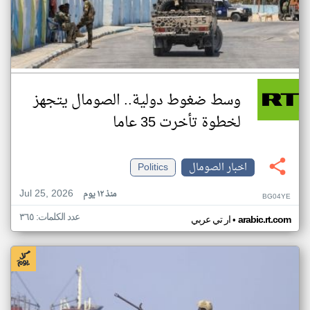
وسط ضغوط دولية.. الصومال يتجهز
لخطوة تأخرت 35 عاما
اخبار الصومال
Politics
Jul 25, 2026
منذ ١٢ يوم
BG04YE
عدد الكلمات: ٣٦٥
•
arabic.rt.com
ار تي عربي