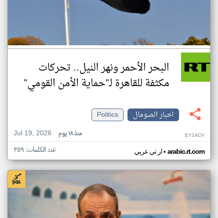
البحر الأحمر ونهر النيل.. تحركات
مكثفة للقاهرة لـ"حماية الأمن القومي"
اخبار الصومال
Politics
Jul 19, 2026
منذ ١٨ يوم
EY14CV
عدد الكلمات: ٣٥٩
•
arabic.rt.com
ار تي عربي