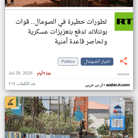
تطورات خطيرة في الصومال.. قوات
بونتلاند تدفع بتعزيزات عسكرية
وتحاصر قاعدة أمنية
اخبار الصومال
Politics
Jul 28, 2026
منذ ٩ أيام
RZ60PA
عدد الكلمات: ٢١٧
•
arabic.rt.com
ار تي عربي