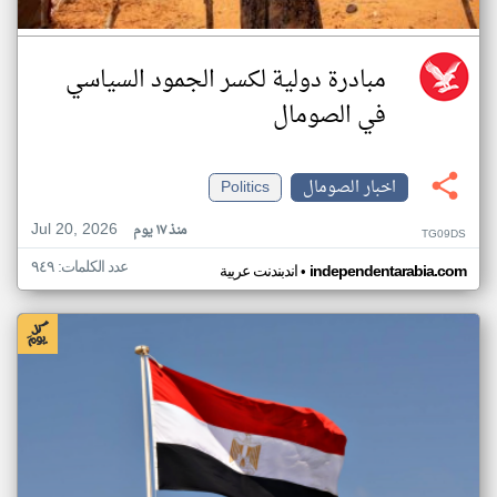
مبادرة دولية لكسر الجمود السياسي
في الصومال
اخبار الصومال
Politics
Jul 20, 2026
منذ ١٧ يوم
TG09DS
عدد الكلمات: ٩٤٩
•
independentarabia.com
اندبندنت عربية