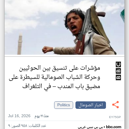
مؤشرات على تنسيق بين الحوثيين
وحركة الشباب الصومالية للسيطرة على
مضيق باب المندب – في التلغراف
اخبار الصومال
Politics
Jul 16, 2026
منذ ٢١ يوم
EY75GP
عدد الكلمات: ٩٥٨ الصور: ٩
•
bbc.com
بي بي سي عربي