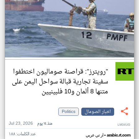
"رويترز": قراصنة صوماليون اختطفوا
سفينة تجارية قبالة سواحل اليمن على
متنها 8 ألمان و10 فلبينيين
اخبار الصومال
Politics
Jul 23, 2026
منذ ١٤ يوم
LM34UG
عدد الكلمات: ١٨٨
•
arabic.rt.com
ار تي عربي