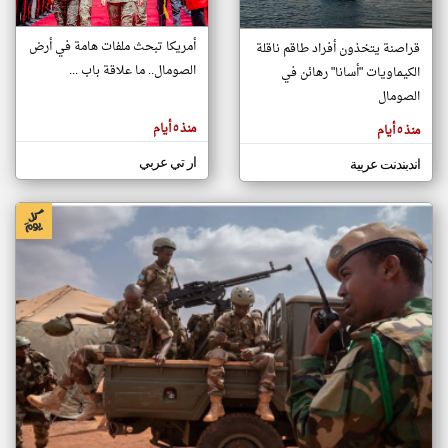
أمريكا تبحث ملفات هامة في أرض
قراصنة يتخذون أفراد طاقم ناقلة
klyoum.com
الصومال.. ما علاقة باب ...
الكيماويات "أسانا" رهائن في
تغيير الدولة
تعبر
الصومال
مصادر الأخبار من الصومال
المقالات
الموجوده
اخبار الصومال على مدار الساعة
هنا عن
منذ ٥ أيام
منذ ٥ أيام
وجهة
نظر
أهم اخبار الصومال العاجلة والمباشرة
كاتبيها.
ار تي عربي
اندبندنت عربية