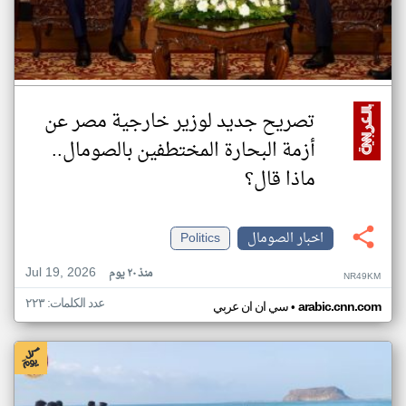
تصريح جديد لوزير خارجية مصر عن
أزمة البحارة المختطفين بالصومال..
ماذا قال؟
اخبار الصومال
Politics
Jul 19, 2026
منذ ٢٠ يوم
NR49KM
عدد الكلمات: ٢٢٣
•
arabic.cnn.com
سي ان ان عربي