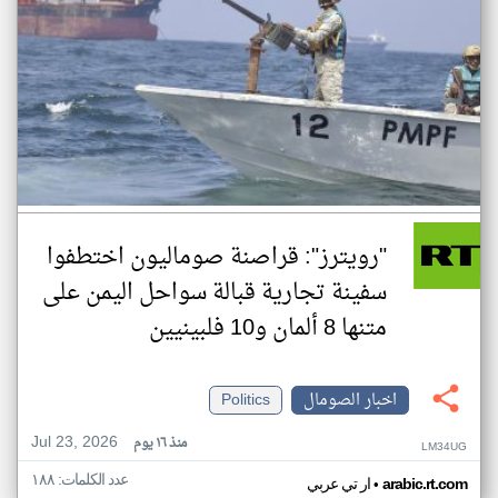
"رويترز": قراصنة صوماليون اختطفوا
سفينة تجارية قبالة سواحل اليمن على
متنها 8 ألمان و10 فلبينيين
اخبار الصومال
Politics
Jul 23, 2026
منذ ١٦ يوم
LM34UG
عدد الكلمات: ١٨٨
•
arabic.rt.com
ار تي عربي