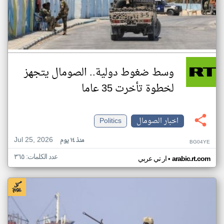
وسط ضغوط دولية.. الصومال يتجهز
لخطوة تأخرت 35 عاما
اخبار الصومال
Politics
Jul 25, 2026
منذ ١٤ يوم
BG04YE
عدد الكلمات: ٣٦٥
•
arabic.rt.com
ار تي عربي