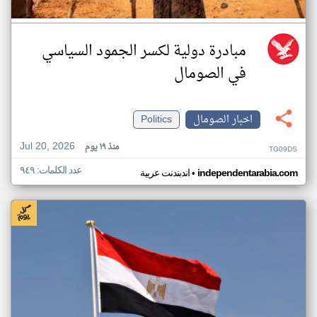
مبادرة دولية لكسر الجمود السياسي
في الصومال
اخبار الصومال
Politics
Jul 20, 2026
منذ ١٩ يوم
TG09DS
عدد الكلمات: ٩٤٩
•
independentarabia.com
اندبندنت عربية