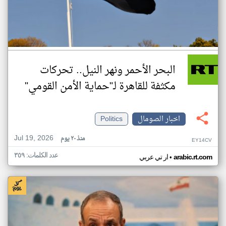
البحر الأحمر ونهر النيل.. تحركات
مكثفة للقاهرة لـ"حماية الأمن القومي"
اخبار الصومال
Politics
Jul 19, 2026
منذ ٢٠ يوم
EY14CV
عدد الكلمات: ٣٥٩
•
arabic.rt.com
ار تي عربي