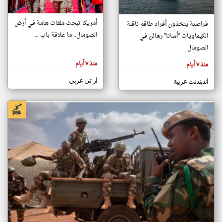
أمريكا تبحث ملفات هامة في أرض
قراصنة يتخذون أفراد طاقم ناقلة
klyoum.com
الصومال.. ما علاقة باب ...
الكيماويات "أسانا" رهائن في
تغيير الدولة
تعبر
الصومال
مصادر الأخبار من الصومال
المقالات
الموجوده
اخبار الصومال على مدار الساعة
هنا عن
منذ ٧ أيام
منذ ٧ أيام
وجهة
نظر
أهم اخبار الصومال العاجلة والمباشرة
كاتبيها.
ار تي عربي
اندبندنت عربية