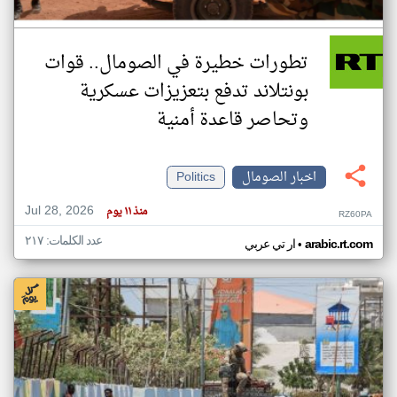
تطورات خطيرة في الصومال.. قوات
بونتلاند تدفع بتعزيزات عسكرية
وتحاصر قاعدة أمنية
اخبار الصومال
Politics
Jul 28, 2026
منذ ١١ يوم
RZ60PA
عدد الكلمات: ٢١٧
•
arabic.rt.com
ار تي عربي