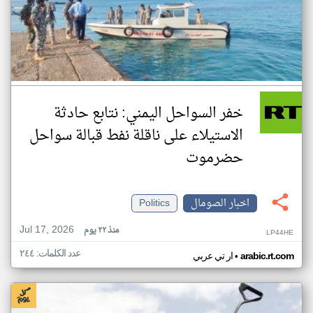
خفر السواحل اليمني: نتابع حادثة
الاستيلاء على ناقلة نفط قبالة سواحل
حضرموت
اخبار الصومال
Politics
Jul 17, 2026
منذ ٢٢ يوم
LP44HE
عدد الكلمات: ٢٤٤
•
arabic.rt.com
ار تي عربي