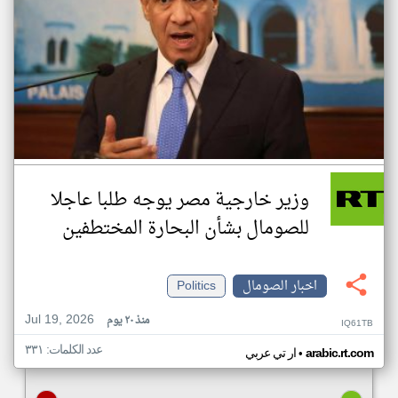
وزير خارجية مصر يوجه طلبا عاجلا
للصومال بشأن البحارة المختطفين
اخبار الصومال
Politics
Jul 19, 2026
منذ ٢٠ يوم
IQ61TB
عدد الكلمات: ٣٣١
•
arabic.rt.com
ار تي عربي