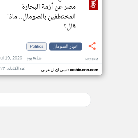
مصر عن أزمة البحارة
المختطفين بالصومال.. ماذا
قال؟
اخبار الصومال
Politics
Jul 19, 2026
منذ ١٨ يوم
NR49KM
عدد الكلمات: ٢٢٣
•
arabic.cnn.com
سي ان ان عربي