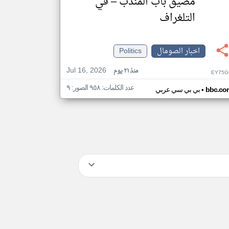
مضيق باب المندب – في
التلغراف
اخبار الصومال
Politics
Jul 16, 2026
منذ ٢١ يوم
EY75G
عدد الكلمات: ٩٥٨ الصور: ٩
•
bbc.co
بي بي سي عربي