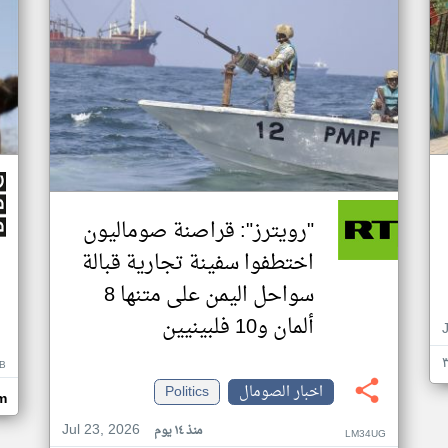
"رويترز": قراصنة صوماليون
اختطفوا سفينة تجارية قبالة
سواحل اليمن على متنها 8
ألمان و10 فلبينيين
B
اخبار الصومال
Politics
m
Jul 23, 2026
منذ ١٤ يوم
LM34UG