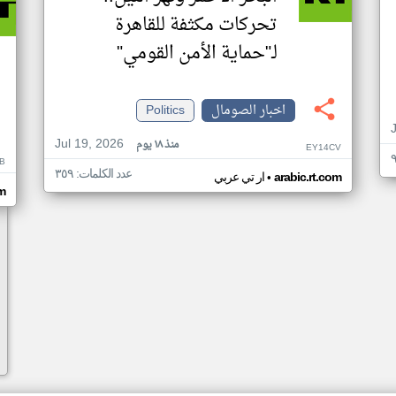
تحركات مكثفة للقاهرة
لـ"حماية الأمن القومي"
اخبار الصومال
Politics
Jul 19, 2026
منذ ١٨ يوم
EY14CV
B
عدد الكلمات: ٣٥٩
•
arabic.rt.com
ار تي عربي
om