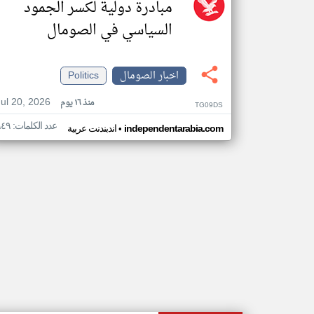
مبادرة دولية لكسر الجمود
السياسي في الصومال
اخبار الصومال
Politics
Jul 20, 2026
منذ ١٦ يوم
TG09DS
عدد الكلمات: ٩٤٩
•
independentarabia.com
اندبندنت عربية