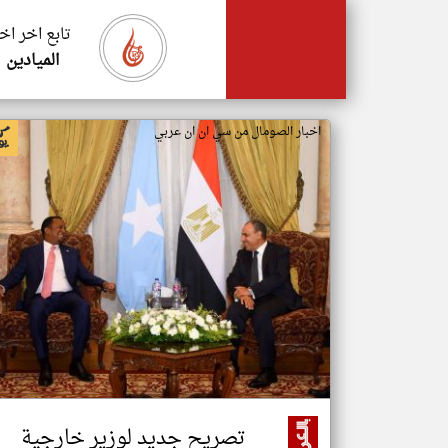
تابع اخر اخ
الميادين
اخبار الصومال من سي ان ان عربي
تصريح جديد لوزير خارجية