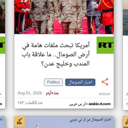
أمريكا تبحث ملفات هامة في
أرض الصومال.. ما علاقة باب
المندب وخليج عدن؟
اخبار الصومال
Politics
Aug 01, 2026
منذ ٥ أيام
A
MT85AP
عدد الكلمات: ٢٨٣
•
arabic.rt.com
ار تي عربي
om
اخبار الصومال من ار تي عربي
اخ