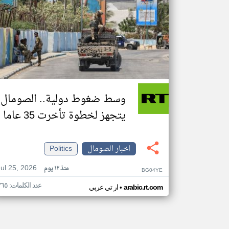
وسط ضغوط دولية.. الصومال
يتجهز لخطوة تأخرت 35 عاما
اخبار الصومال
Politics
Jul 25, 2026
منذ ١٢ يوم
BG04YE
عدد الكلمات: ٣٦٥
•
arabic.rt.com
ار تي عربي