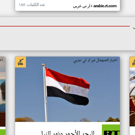
عدد الكلمات: ١٨٨
•
arabic.rt.com
ار تي عربي
اخبار الصومال من ار تي عربي
اخ
البحر الأحمر ونهر النيل..