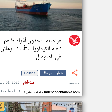
تعبر
المقالات
الموجوده
هنا عن
وجهة
نظر
قراصنة يتخذون أفراد طاقم
كاتبيها.
ناقلة الكيماويات "أسانا" رهائن
في الصومال
اخبار الصومال
Politics
Aug 01, 2026
منذ ٥ أيام
RE88AN
عدد الكلمات: ٣٦٩
•
independentarabia.com
اندبندنت عربية
اخبار الصومال من ار تي عربي