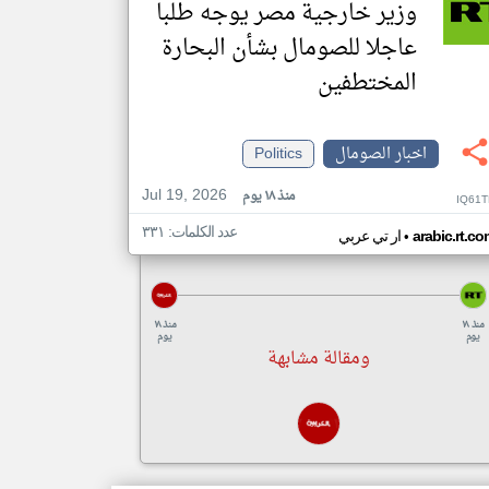
وزير خارجية مصر يوجه طلبا
عاجلا للصومال بشأن البحارة
المختطفين
اخبار الصومال
Politics
Jul 19, 2026
منذ ١٨ يوم
IQ61T
عدد الكلمات: ٣٣١
•
arabic.rt.c
ار تي عربي
منذ ١٨
منذ ١٨
يوم
يوم
ومقالة مشابهة