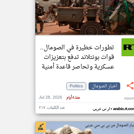
klyoum.com
تغيير الدولة
مصادر الأخبار من الصومال
اخبار الصومال على مدار الساعة
تطورات خطيرة في الصومال..
أهم اخبار الصومال العاجلة والمباشرة
قوات بونتلاند تدفع بتعزيزات
عسكرية وتحاصر قاعدة أمنية
اخبار الصومال
Politics
Jul 28, 2026
منذ ٨ أيام
RZ60P
عدد الكلمات: ٢١٧
•
arabic.rt.c
ار تي عربي
بار الصومال من بي بي سي عربي