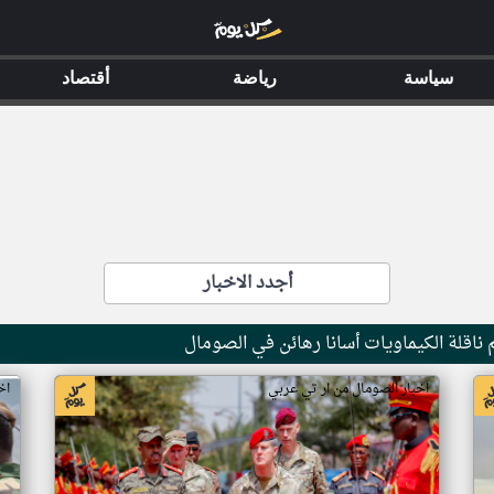
سياسة
رياضة
أقتصاد
أجدد الاخبار
ناقلة الكيماويات أسانا رهائن في الصومال
اخبار الصومال من ار تي عربي
اخ