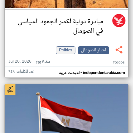
مبادرة دولية لكسر الجمود السياسي
في الصومال
اخبار الصومال
Politics
Jul 20, 2026
منذ ١٩ يوم
TG09DS
عدد الكلمات: ٩٤٩
•
independentarabia.com
اندبندنت عربية