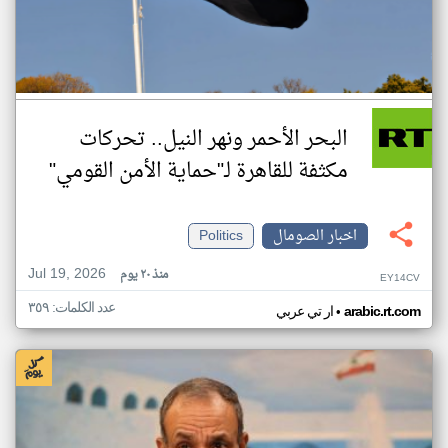
البحر الأحمر ونهر النيل.. تحركات
مكثفة للقاهرة لـ"حماية الأمن القومي"
اخبار الصومال
Politics
Jul 19, 2026
منذ ٢٠ يوم
EY14CV
عدد الكلمات: ٣٥٩
•
arabic.rt.com
ار تي عربي