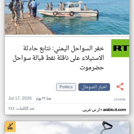
خفر السواحل اليمني: نتابع حادثة
الاستيلاء على ناقلة نفط قبالة سواحل
حضرموت
اخبار الصومال
Politics
Jul 17, 2026
منذ ٢٢ يوم
LP44HE
عدد الكلمات: ٢٤٤
•
arabic.rt.com
ار تي عربي