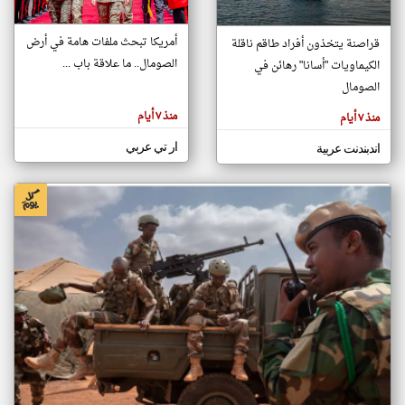
أمريكا تبحث ملفات هامة في أرض
قراصنة يتخذون أفراد طاقم ناقلة
klyoum.com
الصومال.. ما علاقة باب ...
الكيماويات "أسانا" رهائن في
تغيير الدولة
تعبر
الصومال
مصادر الأخبار من الصومال
المقالات
الموجوده
اخبار الصومال على مدار الساعة
هنا عن
منذ ٧ أيام
منذ ٧ أيام
وجهة
نظر
أهم اخبار الصومال العاجلة والمباشرة
كاتبيها.
ار تي عربي
اندبندنت عربية