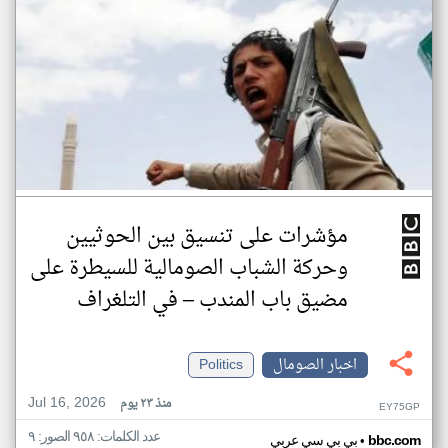
مؤشرات على تنسيق بين الحوثيين
وحركة الشباب الصومالية للسيطرة على
مضيق باب المندب – في التلغراف
اخبار الصومال
Politics
Jul 16, 2026
منذ ٢٣ يوم
EY75GP
عدد الكلمات: ٩٥٨ الصور: ٩
•
bbc.com
بي بي سي عربي