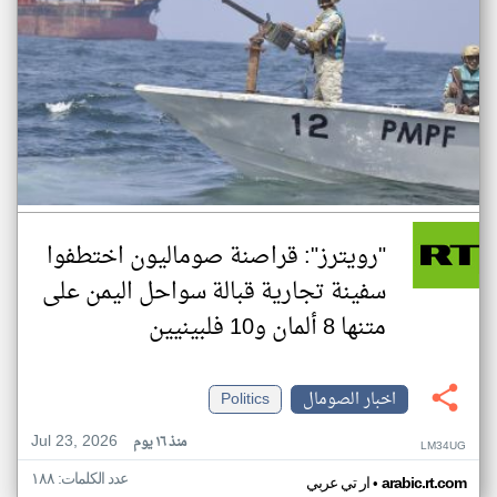
"رويترز": قراصنة صوماليون اختطفوا
سفينة تجارية قبالة سواحل اليمن على
متنها 8 ألمان و10 فلبينيين
اخبار الصومال
Politics
Jul 23, 2026
منذ ١٦ يوم
LM34UG
عدد الكلمات: ١٨٨
•
arabic.rt.com
ار تي عربي