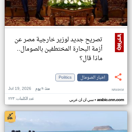
تصريح جديد لوزير خارجية مصر عن
أزمة البحارة المختطفين بالصومال..
ماذا قال؟
اخبار الصومال
Politics
Jul 19, 2026
منذ ٢٠ يوم
NR49KM
عدد الكلمات: ٢٢٣
•
arabic.cnn.com
سي ان ان عربي