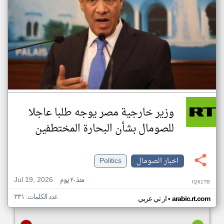
وزير خارجية مصر يوجه طلبا عاجلا
للصومال بشأن البحارة المختطفين
اخبار الصومال
Politics
Jul 19, 2026
منذ ٢٠ يوم
IQ61TB
عدد الكلمات: ٣٣١
•
arabic.rt.com
ار تي عربي