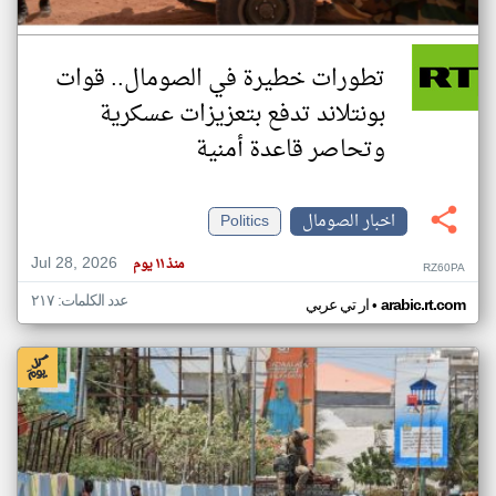
تطورات خطيرة في الصومال.. قوات
بونتلاند تدفع بتعزيزات عسكرية
وتحاصر قاعدة أمنية
اخبار الصومال
Politics
Jul 28, 2026
منذ ١١ يوم
RZ60PA
عدد الكلمات: ٢١٧
•
arabic.rt.com
ار تي عربي