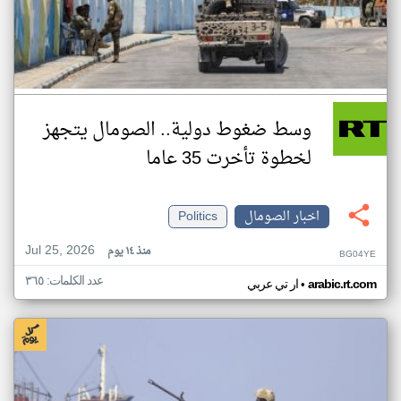
وسط ضغوط دولية.. الصومال يتجهز
لخطوة تأخرت 35 عاما
اخبار الصومال
Politics
Jul 25, 2026
منذ ١٤ يوم
BG04YE
عدد الكلمات: ٣٦٥
•
arabic.rt.com
ار تي عربي