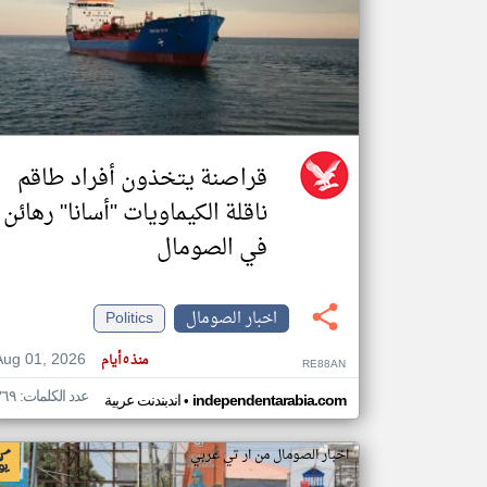
تعبر
المقالات
الموجوده
هنا عن
وجهة
نظر
قراصنة يتخذون أفراد طاقم
كاتبيها.
ناقلة الكيماويات "أسانا" رهائن
في الصومال
اخبار الصومال
Politics
Aug 01, 2026
منذ ٥ أيام
RE88AN
عدد الكلمات: ٣٦٩
•
independentarabia.com
اندبندنت عربية
اخبار الصومال من ار تي عربي