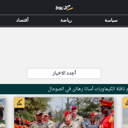
سياسة
رياضة
أقتصاد
أجدد الاخبار
ناقلة الكيماويات أسانا رهائن في الصومال
اخبار الصومال من ار تي عربي
اخ