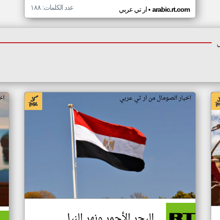
عدد الكلمات: ١٨٨
•
arabic.rt.com
ار تي عربي
اخبار الصومال من ار تي عربي
اخ
البحر الأحمر ونهر النيل..