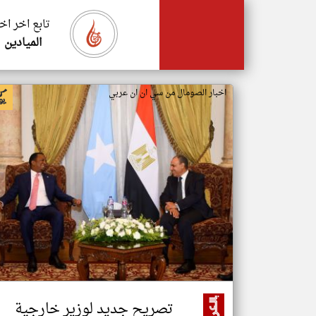
تابع اخر اخ
الميادين
اخبار الصومال من سي ان ان عربي
تصريح جديد لوزير خارجية