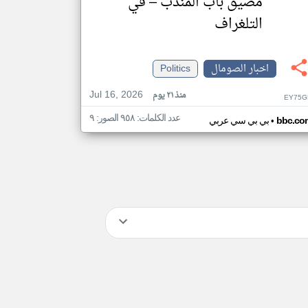
مضيق باب المندب – في
التلغراف
اخبار الصومال
Politics
Jul 16, 2026
منذ ٢١ يوم
EY75G
عدد الكلمات: ٩٥٨ الصور: ٩
•
bbc.co
بي بي سي عربي