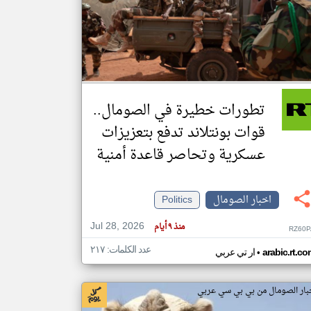
klyoum.com
تغيير الدولة
مصادر الأخبار من الصومال
اخبار الصومال على مدار الساعة
تطورات خطيرة في الصومال..
أهم اخبار الصومال العاجلة والمباشرة
قوات بونتلاند تدفع بتعزيزات
عسكرية وتحاصر قاعدة أمنية
اخبار الصومال
Politics
Jul 28, 2026
منذ ٩ أيام
RZ60P
عدد الكلمات: ٢١٧
•
arabic.rt.c
ار تي عربي
بار الصومال من بي بي سي عربي