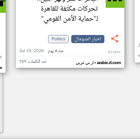
تحركات مكثفة للقاهرة
لـ"حماية الأمن القومي"
اخبار الصومال
Politics
Jul 19, 2026
منذ ١٨ يوم
EY14CV
B
عدد الكلمات: ٣٥٩
•
arabic.rt.com
ار تي عربي
om