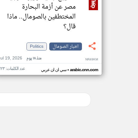
مصر عن أزمة البحارة
المختطفين بالصومال.. ماذا
قال؟
اخبار الصومال
Politics
Jul 19, 2026
منذ ١٨ يوم
NR49KM
عدد الكلمات: ٢٢٣
•
arabic.cnn.com
سي ان ان عربي