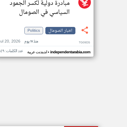
مبادرة دولية لكسر الجمود
السياسي في الصومال
اخبار الصومال
Politics
Jul 20, 2026
منذ ١٧ يوم
TG09DS
عدد الكلمات: ٩٤٩
•
independentarabia.com
اندبندنت عربية