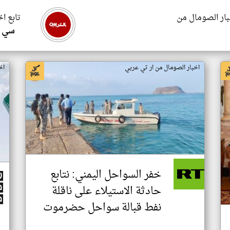
بار الصومال من
تابع ا
سي ا
اخبار الصومال من ار تي عربي
اخ
خفر السواحل اليمني: نتابع
حادثة الاستيلاء على ناقلة
نفط قبالة سواحل حضرموت