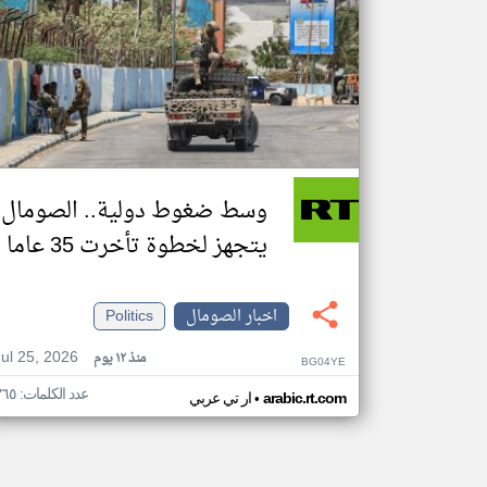
وسط ضغوط دولية.. الصومال
يتجهز لخطوة تأخرت 35 عاما
اخبار الصومال
Politics
Jul 25, 2026
منذ ١٢ يوم
BG04YE
عدد الكلمات: ٣٦٥
•
arabic.rt.com
ار تي عربي