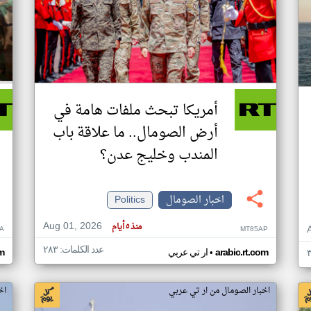
أمريكا تبحث ملفات هامة في
أرض الصومال.. ما علاقة باب
المندب وخليج عدن؟
اخبار الصومال
Politics
Aug 01, 2026
منذ ٥ أيام
A
MT85AP
عدد الكلمات: ٢٨٣
•
arabic.rt.com
ار تي عربي
om
اخبار الصومال من ار تي عربي
اخ