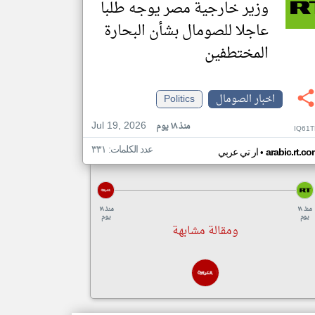
وزير خارجية مصر يوجه طلبا
عاجلا للصومال بشأن البحارة
المختطفين
اخبار الصومال
Politics
Jul 19, 2026
منذ ١٨ يوم
IQ61T
عدد الكلمات: ٣٣١
•
arabic.rt.c
ار تي عربي
منذ ١٨
منذ ١٨
يوم
يوم
ومقالة مشابهة