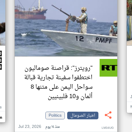
"رويترز": قراصنة صوماليون
اختطفوا سفينة تجارية قبالة
سواحل اليمن على متنها 8
ألمان و10 فلبينيين
B
اخبار الصومال
Politics
m
Jul 23, 2026
منذ ١٤ يوم
LM34UG