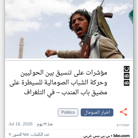
مؤشرات على تنسيق بين الحوثيين
وحركة الشباب الصومالية للسيطرة على
مضيق باب المندب – في التلغراف
اخبار الصومال
Politics
Jul 16, 2026
منذ ٢٢ يوم
EY75GP
عدد الكلمات: ٩٥٨ الصور: ٩
•
bbc.com
بي بي سي عربي