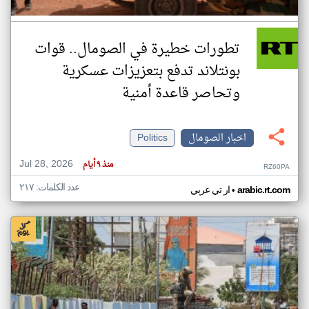
تطورات خطيرة في الصومال.. قوات
بونتلاند تدفع بتعزيزات عسكرية
وتحاصر قاعدة أمنية
اخبار الصومال
Politics
Jul 28, 2026
منذ ٩ أيام
RZ60PA
عدد الكلمات: ٢١٧
•
arabic.rt.com
ار تي عربي