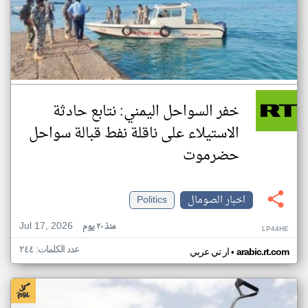
خفر السواحل اليمني: نتابع حادثة
الاستيلاء على ناقلة نفط قبالة سواحل
حضرموت
اخبار الصومال
Politics
Jul 17, 2026
منذ ٢٠ يوم
LP44HE
عدد الكلمات: ٢٤٤
•
arabic.rt.com
ار تي عربي