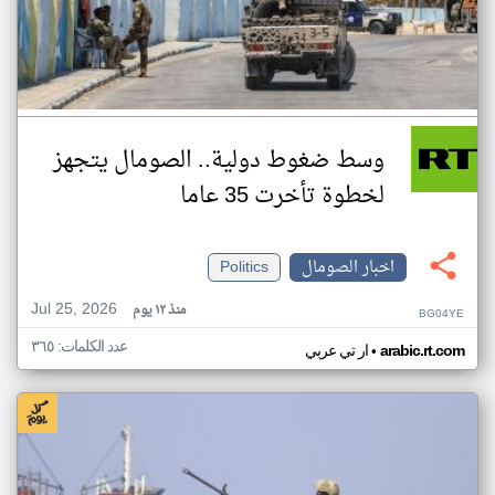
وسط ضغوط دولية.. الصومال يتجهز
لخطوة تأخرت 35 عاما
اخبار الصومال
Politics
Jul 25, 2026
منذ ١٢ يوم
BG04YE
عدد الكلمات: ٣٦٥
•
arabic.rt.com
ار تي عربي