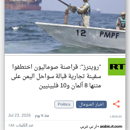
"رويترز": قراصنة صوماليون اختطفوا
سفينة تجارية قبالة سواحل اليمن على
متنها 8 ألمان و10 فلبينيين
اخبار الصومال
Politics
Jul 23, 2026
منذ ١٤ يوم
LM34UG
عدد الكلمات: ١٨٨
•
arabic.rt.com
ار تي عربي