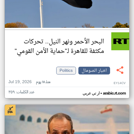
البحر الأحمر ونهر النيل.. تحركات
مكثفة للقاهرة لـ"حماية الأمن القومي"
اخبار الصومال
Politics
Jul 19, 2026
منذ ١٨ يوم
EY14CV
عدد الكلمات: ٣٥٩
•
arabic.rt.com
ار تي عربي