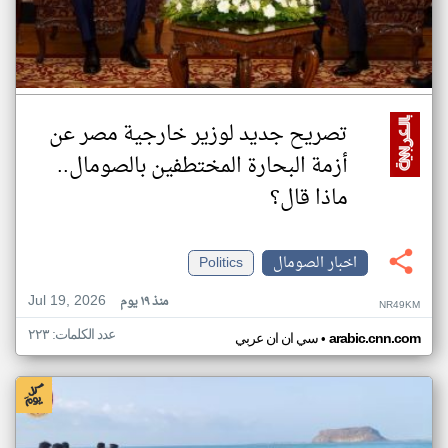
تصريح جديد لوزير خارجية مصر عن
أزمة البحارة المختطفين بالصومال..
ماذا قال؟
اخبار الصومال
Politics
Jul 19, 2026
منذ ١٩ يوم
NR49KM
عدد الكلمات: ٢٢٣
•
arabic.cnn.com
سي ان ان عربي