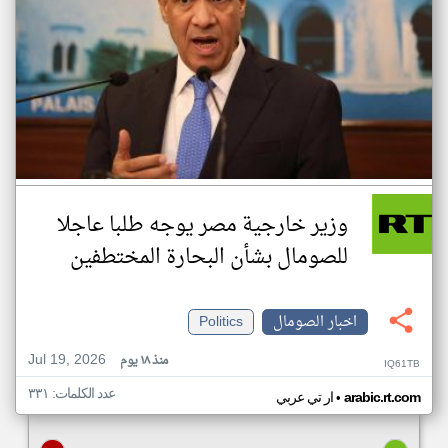
وزير خارجية مصر يوجه طلبا عاجلا
للصومال بشأن البحارة المختطفين
اخبار الصومال
Politics
Jul 19, 2026
منذ ١٨ يوم
IQ61TB
عدد الكلمات: ٣٣١
•
arabic.rt.com
ار تي عربي