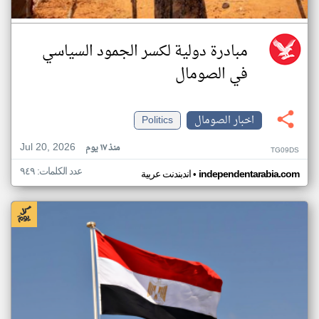
مبادرة دولية لكسر الجمود السياسي
في الصومال
اخبار الصومال
Politics
Jul 20, 2026
منذ ١٧ يوم
TG09DS
عدد الكلمات: ٩٤٩
•
independentarabia.com
اندبندنت عربية