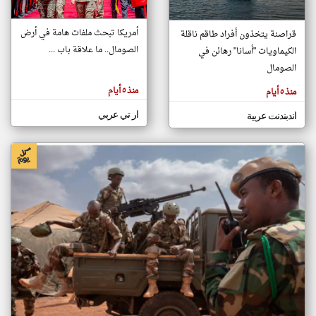
أمريكا تبحث ملفات هامة في أرض
قراصنة يتخذون أفراد طاقم ناقلة
klyoum.com
الصومال.. ما علاقة باب ...
الكيماويات "أسانا" رهائن في
تغيير الدولة
تعبر
الصومال
مصادر الأخبار من الصومال
المقالات
الموجوده
اخبار الصومال على مدار الساعة
هنا عن
منذ ٥ أيام
منذ ٥ أيام
وجهة
نظر
أهم اخبار الصومال العاجلة والمباشرة
كاتبيها.
ار تي عربي
اندبندنت عربية