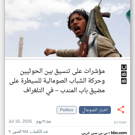
مؤشرات على تنسيق بين الحوثيين
وحركة الشباب الصومالية للسيطرة على
مضيق باب المندب – في التلغراف
اخبار الصومال
Politics
Jul 16, 2026
منذ ٢١ يوم
EY75GP
عدد الكلمات: ٩٥٨ الصور: ٩
•
bbc.com
بي بي سي عربي