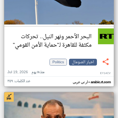
البحر الأحمر ونهر النيل.. تحركات
مكثفة للقاهرة لـ"حماية الأمن القومي"
اخبار الصومال
Politics
Jul 19, 2026
منذ ١٨ يوم
EY14CV
عدد الكلمات: ٣٥٩
•
arabic.rt.com
ار تي عربي