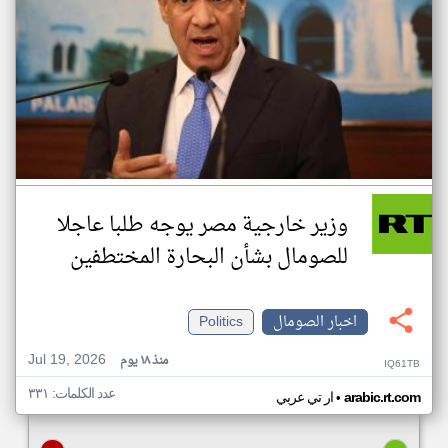
وزير خارجية مصر يوجه طلبا عاجلا
للصومال بشأن البحارة المختطفين
اخبار الصومال
Politics
Jul 19, 2026
منذ ١٨ يوم
IQ61TB
عدد الكلمات: ٣٣١
•
arabic.rt.com
ار تي عربي