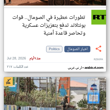
تطورات خطيرة في الصومال.. قوات
بونتلاند تدفع بتعزيزات عسكرية
وتحاصر قاعدة أمنية
اخبار الصومال
Politics
Jul 28, 2026
منذ ٩ أيام
RZ60PA
عدد الكلمات: ٢١٧
•
arabic.rt.com
ار تي عربي