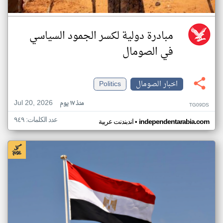
مبادرة دولية لكسر الجمود السياسي
في الصومال
اخبار الصومال
Politics
Jul 20, 2026
منذ ١٧ يوم
TG09DS
عدد الكلمات: ٩٤٩
•
independentarabia.com
اندبندنت عربية