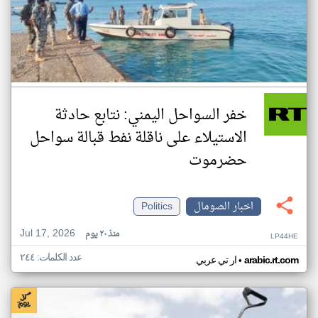
خفر السواحل اليمني: نتابع حادثة
الاستيلاء على ناقلة نفط قبالة سواحل
حضرموت
اخبار الصومال
Politics
Jul 17, 2026
منذ ٢٠ يوم
LP44HE
عدد الكلمات: ٢٤٤
•
arabic.rt.com
ار تي عربي