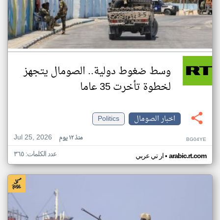
وسط ضغوط دولية.. الصومال يتجهز
لخطوة تأخرت 35 عاما
اخبار الصومال
Politics
Jul 25, 2026
منذ ١٢ يوم
BG04YE
عدد الكلمات: ٣٦٥
•
arabic.rt.com
ار تي عربي