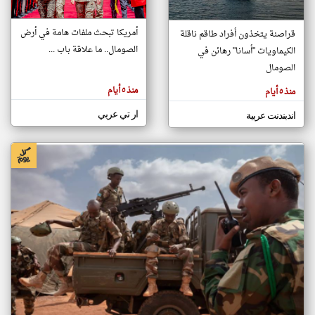
أمريكا تبحث ملفات هامة في أرض
قراصنة يتخذون أفراد طاقم ناقلة
klyoum.com
الصومال.. ما علاقة باب ...
الكيماويات "أسانا" رهائن في
تغيير الدولة
تعبر
الصومال
مصادر الأخبار من الصومال
المقالات
الموجوده
اخبار الصومال على مدار الساعة
هنا عن
منذ ٥ أيام
منذ ٥ أيام
وجهة
نظر
أهم اخبار الصومال العاجلة والمباشرة
كاتبيها.
ار تي عربي
اندبندنت عربية