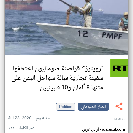
"رويترز": قراصنة صوماليون اختطفوا
سفينة تجارية قبالة سواحل اليمن على
متنها 8 ألمان و10 فلبينيين
اخبار الصومال
Politics
Jul 23, 2026
منذ ١٤ يوم
LM34UG
عدد الكلمات: ١٨٨
•
arabic.rt.com
ار تي عربي