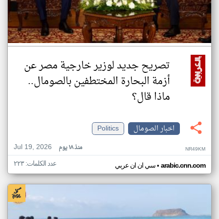
تصريح جديد لوزير خارجية مصر عن
أزمة البحارة المختطفين بالصومال..
ماذا قال؟
اخبار الصومال
Politics
Jul 19, 2026
منذ ١٨ يوم
NR49KM
عدد الكلمات: ٢٢٣
•
arabic.cnn.com
سي ان ان عربي