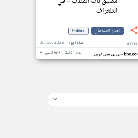
مضيق باب المندب – في
التلغراف
اخبار الصومال
Politics
Jul 16, 2026
منذ ٢١ يوم
EY75G
عدد الكلمات: ٩٥٨ الصور: ٩
•
bbc.co
بي بي سي عربي