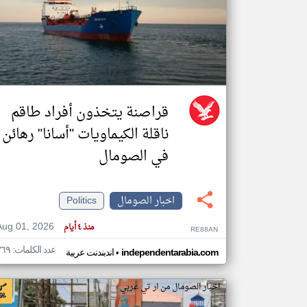
تعبر
المقالات
الموجوده
هنا عن
وجهة
نظر
قراصنة يتخذون أفراد طاقم
كاتبيها.
ناقلة الكيماويات "أسانا" رهائن
في الصومال
اخبار الصومال
Politics
Aug 01, 2026
منذ ٤ أيام
RE88AN
عدد الكلمات: ٣٦٩
•
independentarabia.com
اندبندنت عربية
اخبار الصومال من ار تي عربي