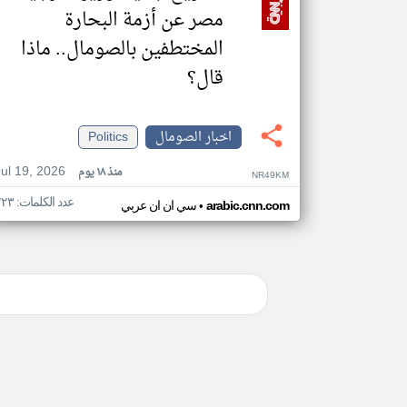
مصر عن أزمة البحارة
المختطفين بالصومال.. ماذا
قال؟
اخبار الصومال
Politics
Jul 19, 2026
منذ ١٨ يوم
NR49KM
عدد الكلمات: ٢٢٣
•
arabic.cnn.com
سي ان ان عربي