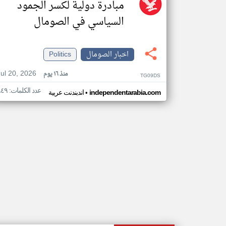
مبادرة دولية لكسر الجمود
السياسي في الصومال
اخبار الصومال
Politics
Jul 20, 2026
منذ ١٦ يوم
TG09DS
عدد الكلمات: ٩٤٩
•
independentarabia.com
اندبندنت عربية