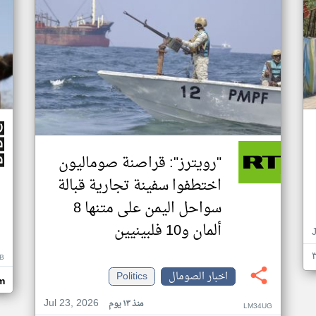
"رويترز": قراصنة صوماليون
اختطفوا سفينة تجارية قبالة
سواحل اليمن على متنها 8
ألمان و10 فلبينيين
B
اخبار الصومال
Politics
m
Jul 23, 2026
منذ ١٣ يوم
LM34UG