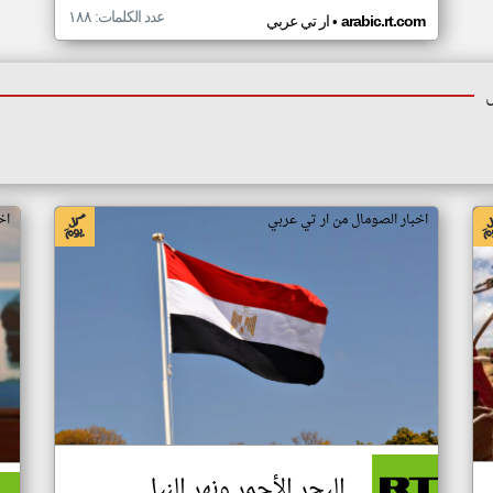
عدد الكلمات: ١٨٨
•
arabic.rt.com
ار تي عربي
اخبار الصومال من ار تي عربي
اخ
البحر الأحمر ونهر النيل..