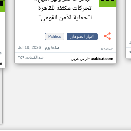
تحركات مكثفة للقاهرة
لـ"حماية الأمن القومي"
اخبار الصومال
Politics
Jul 19, 2026
منذ ١٨ يوم
EY14CV
B
عدد الكلمات: ٣٥٩
•
arabic.rt.com
ار تي عربي
om