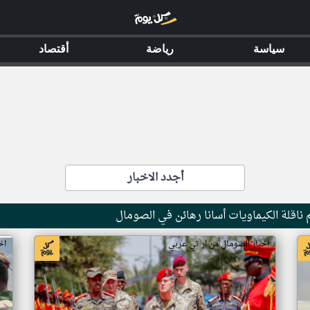
سياسة
رياضة
أقتصاد
أجدد الاخبار
ناقلة الكيماويات أسانا رهائن في الصومال
اخبار الصومال من ار تي عربي
اخ