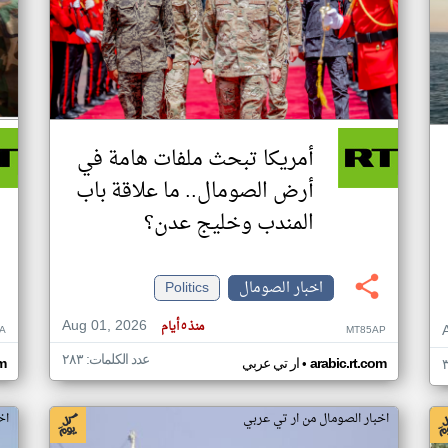
أمريكا تبحث ملفات هامة في
أرض الصومال.. ما علاقة باب
المندب وخليج عدن؟
اخبار الصومال
Politics
Aug 01, 2026
منذ ٥ أيام
A
MT85AP
عدد الكلمات: ٢٨٣
•
arabic.rt.com
ار تي عربي
om
اخبار الصومال من ار تي عربي
اخ