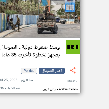
وسط ضغوط دولية.. الصومال
يتجهز لخطوة تأخرت 35 عاما
اخبار الصومال
Politics
Jul 25, 2026
منذ ١٢ يوم
BG04YE
عدد الكلمات: ٣٦٥
•
arabic.rt.com
ار تي عربي