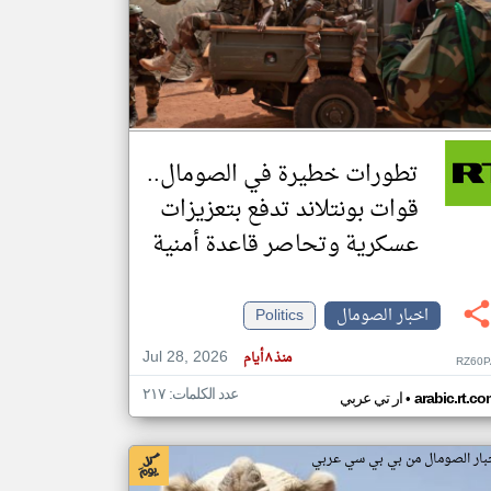
klyoum.com
تغيير الدولة
مصادر الأخبار من الصومال
اخبار الصومال على مدار الساعة
تطورات خطيرة في الصومال..
أهم اخبار الصومال العاجلة والمباشرة
قوات بونتلاند تدفع بتعزيزات
عسكرية وتحاصر قاعدة أمنية
اخبار الصومال
Politics
Jul 28, 2026
منذ ٨ أيام
RZ60P
عدد الكلمات: ٢١٧
•
arabic.rt.c
ار تي عربي
بار الصومال من بي بي سي عربي