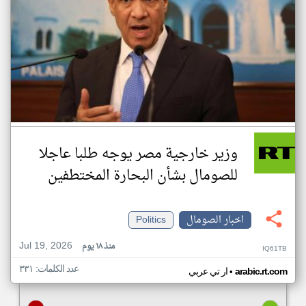
وزير خارجية مصر يوجه طلبا عاجلا
للصومال بشأن البحارة المختطفين
اخبار الصومال
Politics
Jul 19, 2026
منذ ١٨ يوم
IQ61TB
عدد الكلمات: ٣٣١
•
arabic.rt.com
ار تي عربي