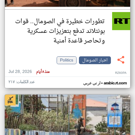
تطورات خطيرة في الصومال.. قوات
بونتلاند تدفع بتعزيزات عسكرية
وتحاصر قاعدة أمنية
اخبار الصومال
Politics
Jul 28, 2026
منذ ٨ أيام
RZ60PA
عدد الكلمات: ٢١٧
•
arabic.rt.com
ار تي عربي