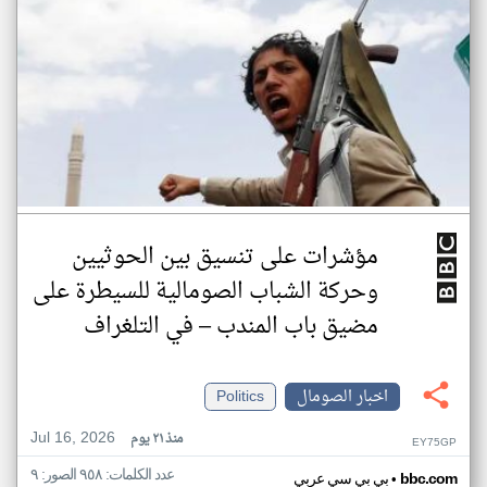
مؤشرات على تنسيق بين الحوثيين
وحركة الشباب الصومالية للسيطرة على
مضيق باب المندب – في التلغراف
اخبار الصومال
Politics
Jul 16, 2026
منذ ٢١ يوم
EY75GP
عدد الكلمات: ٩٥٨ الصور: ٩
•
bbc.com
بي بي سي عربي