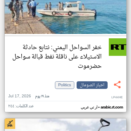
خفر السواحل اليمني: نتابع حادثة
الاستيلاء على ناقلة نفط قبالة سواحل
حضرموت
اخبار الصومال
Politics
Jul 17, 2026
منذ ١٩ يوم
LP44HE
عدد الكلمات: ٢٤٤
•
arabic.rt.com
ار تي عربي