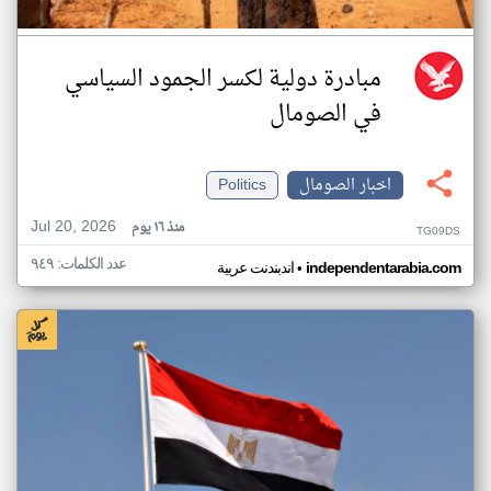
مبادرة دولية لكسر الجمود السياسي
في الصومال
اخبار الصومال
Politics
Jul 20, 2026
منذ ١٦ يوم
TG09DS
عدد الكلمات: ٩٤٩
•
independentarabia.com
اندبندنت عربية