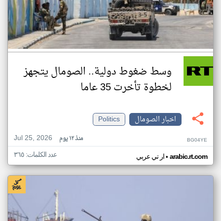
وسط ضغوط دولية.. الصومال يتجهز
لخطوة تأخرت 35 عاما
اخبار الصومال
Politics
Jul 25, 2026
منذ ١٢ يوم
BG04YE
عدد الكلمات: ٣٦٥
•
arabic.rt.com
ار تي عربي