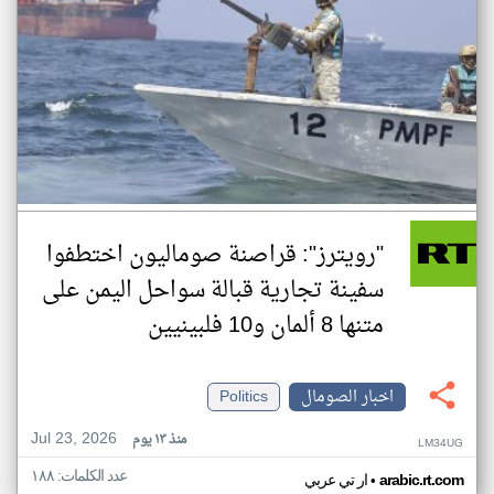
"رويترز": قراصنة صوماليون اختطفوا
سفينة تجارية قبالة سواحل اليمن على
متنها 8 ألمان و10 فلبينيين
اخبار الصومال
Politics
Jul 23, 2026
منذ ١٣ يوم
LM34UG
عدد الكلمات: ١٨٨
•
arabic.rt.com
ار تي عربي