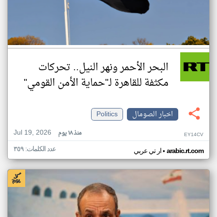
البحر الأحمر ونهر النيل.. تحركات
مكثفة للقاهرة لـ"حماية الأمن القومي"
اخبار الصومال
Politics
Jul 19, 2026
منذ ١٨ يوم
EY14CV
عدد الكلمات: ٣٥٩
•
arabic.rt.com
ار تي عربي