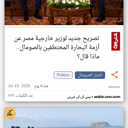
تصريح جديد لوزير خارجية مصر عن
أزمة البحارة المختطفين بالصومال..
ماذا قال؟
اخبار الصومال
Politics
Jul 19, 2026
منذ ١٨ يوم
NR49KM
عدد الكلمات: ٢٢٣
•
arabic.cnn.com
سي ان ان عربي