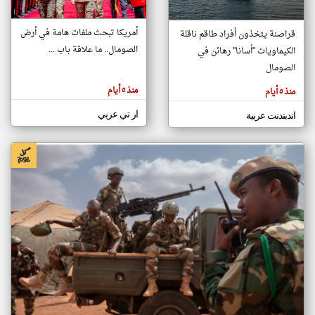
أمريكا تبحث ملفات هامة في أرض
قراصنة يتخذون أفراد طاقم ناقلة
klyoum.com
الصومال.. ما علاقة باب ...
الكيماويات "أسانا" رهائن في
تغيير الدولة
تعبر
الصومال
مصادر الأخبار من الصومال
المقالات
الموجوده
اخبار الصومال على مدار الساعة
هنا عن
منذ ٥ أيام
منذ ٥ أيام
وجهة
نظر
أهم اخبار الصومال العاجلة والمباشرة
كاتبيها.
ار تي عربي
اندبندنت عربية