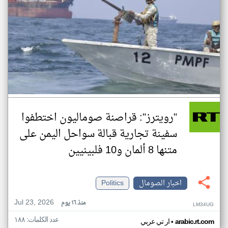
"رويترز": قراصنة صوماليون اختطفوا
سفينة تجارية قبالة سواحل اليمن على
متنها 8 ألمان و10 فلبينيين
اخبار الصومال
Politics
Jul 23, 2026
منذ ١٦ يوم
LM34UG
عدد الكلمات: ١٨٨
•
arabic.rt.com
ار تي عربي