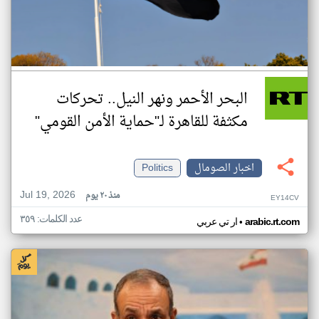
البحر الأحمر ونهر النيل.. تحركات
مكثفة للقاهرة لـ"حماية الأمن القومي"
اخبار الصومال
Politics
Jul 19, 2026
منذ ٢٠ يوم
EY14CV
عدد الكلمات: ٣٥٩
•
arabic.rt.com
ار تي عربي