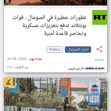
تطورات خطيرة في الصومال.. قوات
بونتلاند تدفع بتعزيزات عسكرية
وتحاصر قاعدة أمنية
اخبار الصومال
Politics
Jul 28, 2026
منذ ١١ يوم
RZ60PA
عدد الكلمات: ٢١٧
•
arabic.rt.com
ار تي عربي