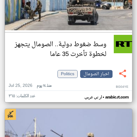
وسط ضغوط دولية.. الصومال يتجهز
لخطوة تأخرت 35 عاما
اخبار الصومال
Politics
Jul 25, 2026
منذ ١٤ يوم
BG04YE
عدد الكلمات: ٣٦٥
•
arabic.rt.com
ار تي عربي