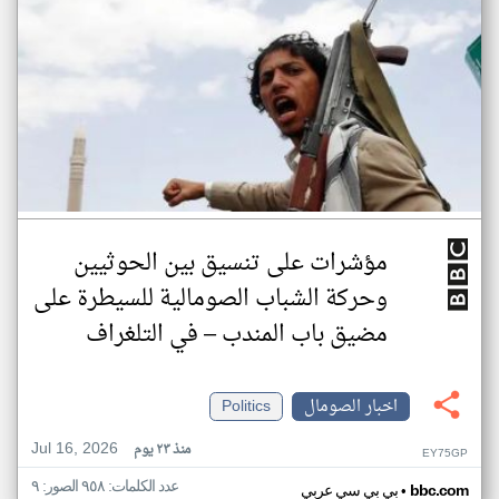
مؤشرات على تنسيق بين الحوثيين
وحركة الشباب الصومالية للسيطرة على
مضيق باب المندب – في التلغراف
اخبار الصومال
Politics
Jul 16, 2026
منذ ٢٣ يوم
EY75GP
عدد الكلمات: ٩٥٨ الصور: ٩
•
bbc.com
بي بي سي عربي