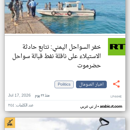
خفر السواحل اليمني: نتابع حادثة
الاستيلاء على ناقلة نفط قبالة سواحل
حضرموت
اخبار الصومال
Politics
Jul 17, 2026
منذ ٢٢ يوم
LP44HE
عدد الكلمات: ٢٤٤
•
arabic.rt.com
ار تي عربي