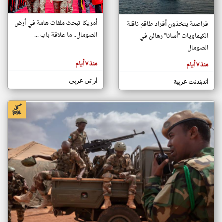
أمريكا تبحث ملفات هامة في أرض
قراصنة يتخذون أفراد طاقم ناقلة
klyoum.com
الصومال.. ما علاقة باب ...
الكيماويات "أسانا" رهائن في
تغيير الدولة
تعبر
الصومال
مصادر الأخبار من الصومال
المقالات
الموجوده
اخبار الصومال على مدار الساعة
هنا عن
منذ ٧ أيام
منذ ٧ أيام
وجهة
نظر
أهم اخبار الصومال العاجلة والمباشرة
كاتبيها.
ار تي عربي
اندبندنت عربية