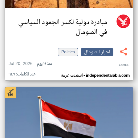
مبادرة دولية لكسر الجمود السياسي
في الصومال
اخبار الصومال
Politics
Jul 20, 2026
منذ ١٩ يوم
TG09DS
عدد الكلمات: ٩٤٩
•
independentarabia.com
اندبندنت عربية