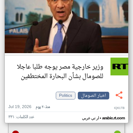
وزير خارجية مصر يوجه طلبا عاجلا
للصومال بشأن البحارة المختطفين
اخبار الصومال
Politics
Jul 19, 2026
منذ ٢٠ يوم
IQ61TB
عدد الكلمات: ٣٣١
•
arabic.rt.com
ار تي عربي