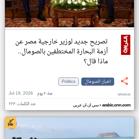
تصريح جديد لوزير خارجية مصر عن
أزمة البحارة المختطفين بالصومال..
ماذا قال؟
اخبار الصومال
Politics
Jul 19, 2026
منذ ٢٠ يوم
NR49KM
عدد الكلمات: ٢٢٣
•
arabic.cnn.com
سي ان ان عربي