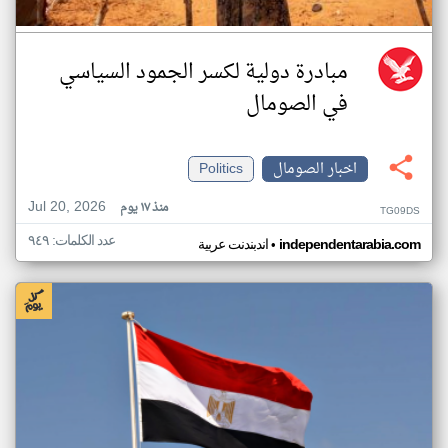
مبادرة دولية لكسر الجمود السياسي
في الصومال
اخبار الصومال
Politics
Jul 20, 2026
منذ ١٧ يوم
TG09DS
عدد الكلمات: ٩٤٩
•
independentarabia.com
اندبندنت عربية