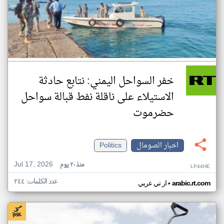
خفر السواحل اليمني: نتابع حادثة
الاستيلاء على ناقلة نفط قبالة سواحل
حضرموت
اخبار الصومال
Politics
Jul 17, 2026
منذ ٢٠ يوم
LP44HE
عدد الكلمات: ٢٤٤
•
arabic.rt.com
ار تي عربي