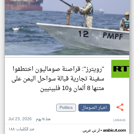
"رويترز": قراصنة صوماليون اختطفوا
سفينة تجارية قبالة سواحل اليمن على
متنها 8 ألمان و10 فلبينيين
اخبار الصومال
Politics
Jul 23, 2026
منذ ١٤ يوم
LM34UG
عدد الكلمات: ١٨٨
•
arabic.rt.com
ار تي عربي