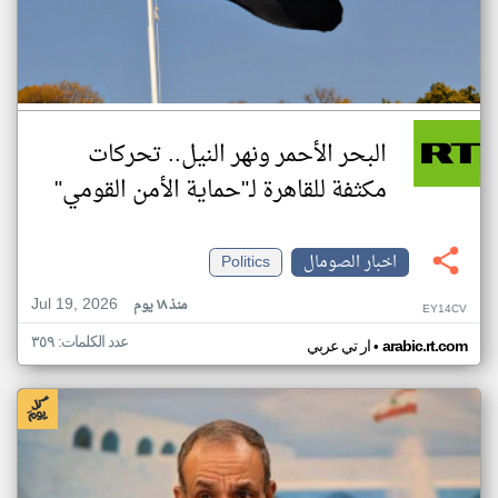
البحر الأحمر ونهر النيل.. تحركات
مكثفة للقاهرة لـ"حماية الأمن القومي"
اخبار الصومال
Politics
Jul 19, 2026
منذ ١٨ يوم
EY14CV
عدد الكلمات: ٣٥٩
•
arabic.rt.com
ار تي عربي