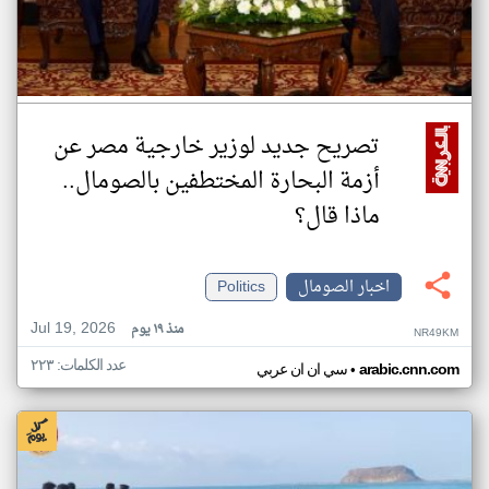
تصريح جديد لوزير خارجية مصر عن
أزمة البحارة المختطفين بالصومال..
ماذا قال؟
اخبار الصومال
Politics
Jul 19, 2026
منذ ١٩ يوم
NR49KM
عدد الكلمات: ٢٢٣
•
arabic.cnn.com
سي ان ان عربي