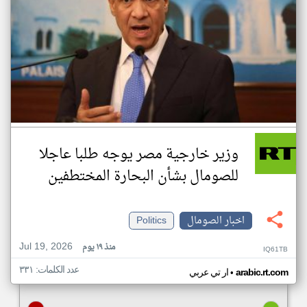
وزير خارجية مصر يوجه طلبا عاجلا
للصومال بشأن البحارة المختطفين
اخبار الصومال
Politics
Jul 19, 2026
منذ ١٩ يوم
IQ61TB
عدد الكلمات: ٣٣١
•
arabic.rt.com
ار تي عربي