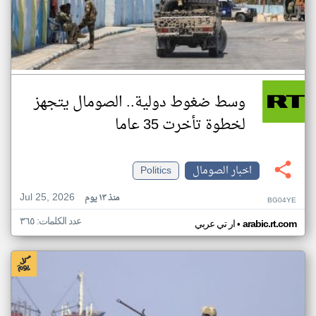
وسط ضغوط دولية.. الصومال يتجهز
لخطوة تأخرت 35 عاما
اخبار الصومال
Politics
Jul 25, 2026
منذ ١٣ يوم
BG04YE
عدد الكلمات: ٣٦٥
•
arabic.rt.com
ار تي عربي