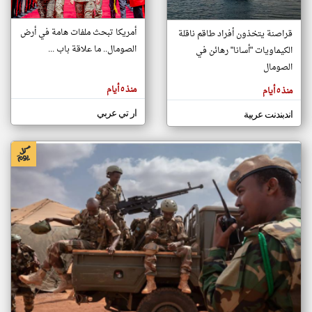
أمريكا تبحث ملفات هامة في أرض
قراصنة يتخذون أفراد طاقم ناقلة
klyoum.com
الصومال.. ما علاقة باب ...
الكيماويات "أسانا" رهائن في
تغيير الدولة
تعبر
الصومال
مصادر الأخبار من الصومال
المقالات
الموجوده
اخبار الصومال على مدار الساعة
هنا عن
منذ ٥ أيام
منذ ٥ أيام
وجهة
نظر
أهم اخبار الصومال العاجلة والمباشرة
كاتبيها.
ار تي عربي
اندبندنت عربية