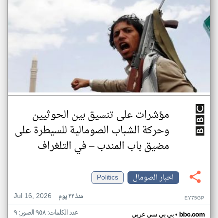
مؤشرات على تنسيق بين الحوثيين
وحركة الشباب الصومالية للسيطرة على
مضيق باب المندب – في التلغراف
اخبار الصومال
Politics
Jul 16, 2026
منذ ٢٢ يوم
EY75GP
عدد الكلمات: ٩٥٨ الصور: ٩
•
bbc.com
بي بي سي عربي