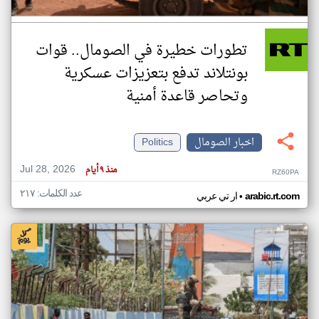
تطورات خطيرة في الصومال.. قوات
بونتلاند تدفع بتعزيزات عسكرية
وتحاصر قاعدة أمنية
اخبار الصومال
Politics
Jul 28, 2026
منذ ٩ أيام
RZ60PA
عدد الكلمات: ٢١٧
•
arabic.rt.com
ار تي عربي