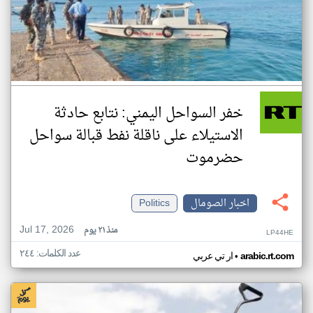
خفر السواحل اليمني: نتابع حادثة
الاستيلاء على ناقلة نفط قبالة سواحل
حضرموت
اخبار الصومال
Politics
Jul 17, 2026
منذ ٢١ يوم
LP44HE
عدد الكلمات: ٢٤٤
•
arabic.rt.com
ار تي عربي