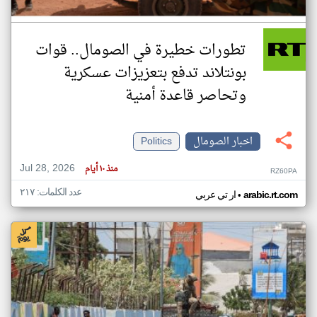
تطورات خطيرة في الصومال.. قوات
بونتلاند تدفع بتعزيزات عسكرية
وتحاصر قاعدة أمنية
اخبار الصومال
Politics
Jul 28, 2026
منذ ١٠ أيام
RZ60PA
عدد الكلمات: ٢١٧
•
arabic.rt.com
ار تي عربي