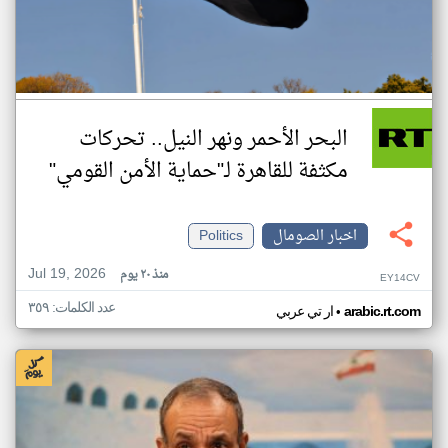
البحر الأحمر ونهر النيل.. تحركات
مكثفة للقاهرة لـ"حماية الأمن القومي"
اخبار الصومال
Politics
Jul 19, 2026
منذ ٢٠ يوم
EY14CV
عدد الكلمات: ٣٥٩
•
arabic.rt.com
ار تي عربي