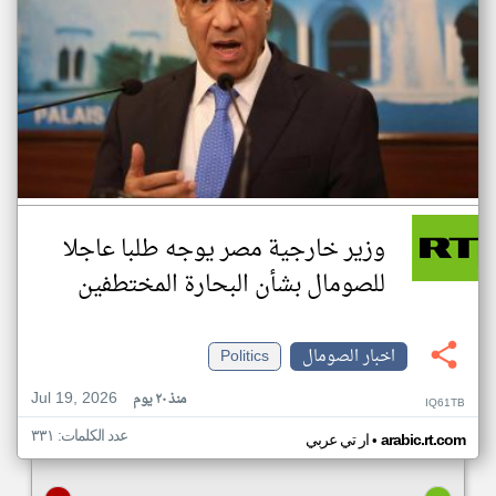
وزير خارجية مصر يوجه طلبا عاجلا
للصومال بشأن البحارة المختطفين
اخبار الصومال
Politics
Jul 19, 2026
منذ ٢٠ يوم
IQ61TB
عدد الكلمات: ٣٣١
•
arabic.rt.com
ار تي عربي