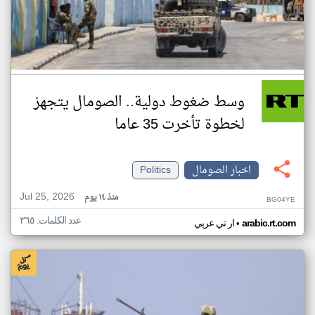
وسط ضغوط دولية.. الصومال يتجهز
لخطوة تأخرت 35 عاما
اخبار الصومال
Politics
Jul 25, 2026
منذ ١٤ يوم
BG04YE
عدد الكلمات: ٣٦٥
•
arabic.rt.com
ار تي عربي