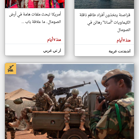
أمريكا تبحث ملفات هامة في أرض
قراصنة يتخذون أفراد طاقم ناقلة
klyoum.com
الصومال.. ما علاقة باب ...
الكيماويات "أسانا" رهائن في
تغيير الدولة
تعبر
الصومال
مصادر الأخبار من الصومال
المقالات
الموجوده
اخبار الصومال على مدار الساعة
هنا عن
منذ ٧ أيام
منذ ٧ أيام
وجهة
نظر
أهم اخبار الصومال العاجلة والمباشرة
كاتبيها.
ار تي عربي
اندبندنت عربية