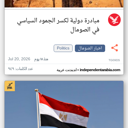
مبادرة دولية لكسر الجمود السياسي
في الصومال
اخبار الصومال
Politics
Jul 20, 2026
منذ ١٨ يوم
TG09DS
عدد الكلمات: ٩٤٩
•
independentarabia.com
اندبندنت عربية