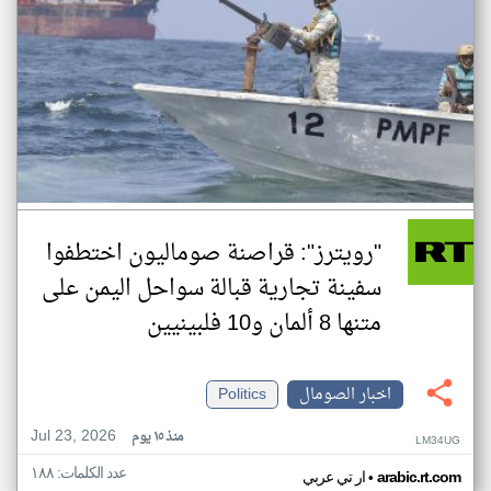
"رويترز": قراصنة صوماليون اختطفوا
سفينة تجارية قبالة سواحل اليمن على
متنها 8 ألمان و10 فلبينيين
اخبار الصومال
Politics
Jul 23, 2026
منذ ١٥ يوم
LM34UG
عدد الكلمات: ١٨٨
•
arabic.rt.com
ار تي عربي