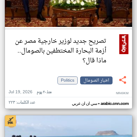
تصريح جديد لوزير خارجية مصر عن
أزمة البحارة المختطفين بالصومال..
ماذا قال؟
اخبار الصومال
Politics
Jul 19, 2026
منذ ٢٠ يوم
NR49KM
عدد الكلمات: ٢٢٣
•
arabic.cnn.com
سي ان ان عربي