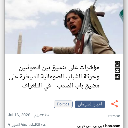
مؤشرات على تنسيق بين الحوثيين
وحركة الشباب الصومالية للسيطرة على
مضيق باب المندب – في التلغراف
اخبار الصومال
Politics
Jul 16, 2026
منذ ٢٣ يوم
EY75GP
عدد الكلمات: ٩٥٨ الصور: ٩
•
bbc.com
بي بي سي عربي