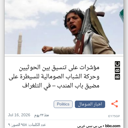
مؤشرات على تنسيق بين الحوثيين
وحركة الشباب الصومالية للسيطرة على
مضيق باب المندب – في التلغراف
اخبار الصومال
Politics
Jul 16, 2026
منذ ٢٢ يوم
EY75GP
عدد الكلمات: ٩٥٨ الصور: ٩
•
bbc.com
بي بي سي عربي