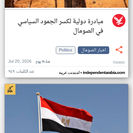
مبادرة دولية لكسر الجمود السياسي
في الصومال
اخبار الصومال
Politics
Jul 20, 2026
منذ ١٨ يوم
TG09DS
عدد الكلمات: ٩٤٩
•
independentarabia.com
اندبندنت عربية