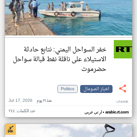
خفر السواحل اليمني: نتابع حادثة
الاستيلاء على ناقلة نفط قبالة سواحل
حضرموت
اخبار الصومال
Politics
Jul 17, 2026
منذ ٢١ يوم
LP44HE
عدد الكلمات: ٢٤٤
•
arabic.rt.com
ار تي عربي