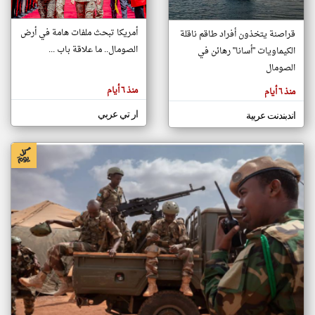
أمريكا تبحث ملفات هامة في أرض
قراصنة يتخذون أفراد طاقم ناقلة
klyoum.com
الصومال.. ما علاقة باب ...
الكيماويات "أسانا" رهائن في
تغيير الدولة
تعبر
الصومال
مصادر الأخبار من الصومال
المقالات
الموجوده
اخبار الصومال على مدار الساعة
هنا عن
منذ ٦ أيام
منذ ٦ أيام
وجهة
نظر
أهم اخبار الصومال العاجلة والمباشرة
كاتبيها.
ار تي عربي
اندبندنت عربية