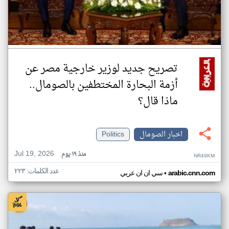
تصريح جديد لوزير خارجية مصر عن
أزمة البحارة المختطفين بالصومال..
ماذا قال؟
اخبار الصومال
Politics
Jul 19, 2026
منذ ١٩ يوم
NR49KM
عدد الكلمات: ٢٢٣
•
arabic.cnn.com
سي ان ان عربي