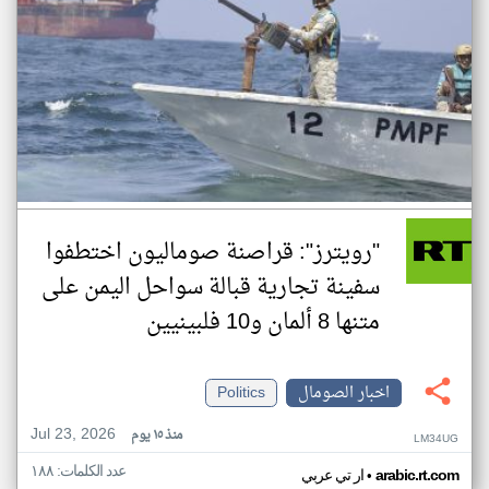
"رويترز": قراصنة صوماليون اختطفوا
سفينة تجارية قبالة سواحل اليمن على
متنها 8 ألمان و10 فلبينيين
اخبار الصومال
Politics
Jul 23, 2026
منذ ١٥ يوم
LM34UG
عدد الكلمات: ١٨٨
•
arabic.rt.com
ار تي عربي