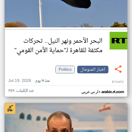
البحر الأحمر ونهر النيل.. تحركات
مكثفة للقاهرة لـ"حماية الأمن القومي"
اخبار الصومال
Politics
Jul 19, 2026
منذ ١٩ يوم
EY14CV
عدد الكلمات: ٣٥٩
•
arabic.rt.com
ار تي عربي