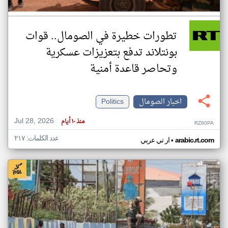
تطورات خطيرة في الصومال.. قوات
بونتلاند تدفع بتعزيزات عسكرية
وتحاصر قاعدة أمنية
اخبار الصومال
Politics
Jul 28, 2026
منذ ١٠ أيام
RZ60PA
عدد الكلمات: ٢١٧
•
arabic.rt.com
ار تي عربي