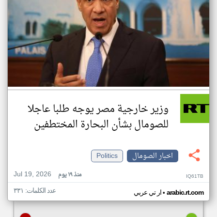
وزير خارجية مصر يوجه طلبا عاجلا
للصومال بشأن البحارة المختطفين
اخبار الصومال
Politics
Jul 19, 2026
منذ ١٩ يوم
IQ61TB
عدد الكلمات: ٣٣١
•
arabic.rt.com
ار تي عربي