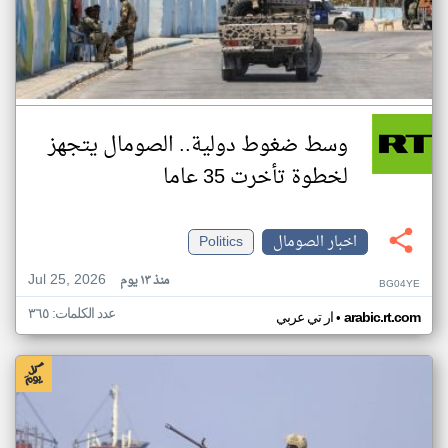
وسط ضغوط دولية.. الصومال يتجهز
لخطوة تأخرت 35 عاما
اخبار الصومال
Politics
Jul 25, 2026
منذ ١٣ يوم
BG04YE
عدد الكلمات: ٣٦٥
•
arabic.rt.com
ار تي عربي