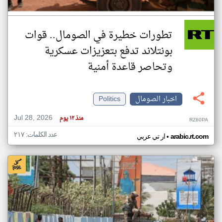
تطورات خطيرة في الصومال.. قوات
بونتلاند تدفع بتعزيزات عسكرية
وتحاصر قاعدة أمنية
اخبار الصومال
Politics
Jul 28, 2026
منذ ١٢ يوم
RZ60PA
عدد الكلمات: ٢١٧
•
arabic.rt.com
ار تي عربي