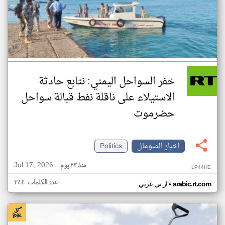
خفر السواحل اليمني: نتابع حادثة
الاستيلاء على ناقلة نفط قبالة سواحل
حضرموت
اخبار الصومال
Politics
Jul 17, 2026
منذ ٢٣ يوم
LP44HE
عدد الكلمات: ٢٤٤
•
arabic.rt.com
ار تي عربي