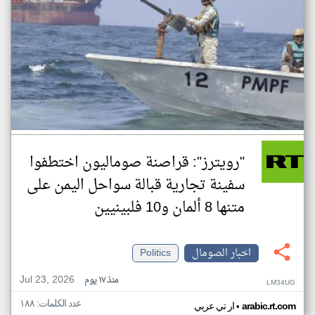
"رويترز": قراصنة صوماليون اختطفوا
سفينة تجارية قبالة سواحل اليمن على
متنها 8 ألمان و10 فلبينيين
اخبار الصومال
Politics
Jul 23, 2026
منذ ١٧ يوم
LM34UG
عدد الكلمات: ١٨٨
•
arabic.rt.com
ار تي عربي