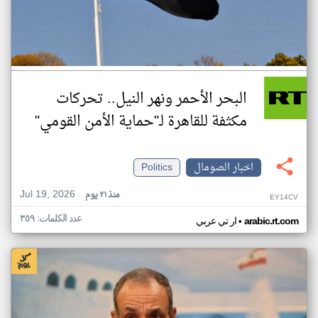
البحر الأحمر ونهر النيل.. تحركات
مكثفة للقاهرة لـ"حماية الأمن القومي"
اخبار الصومال
Politics
Jul 19, 2026
منذ ٢١ يوم
EY14CV
عدد الكلمات: ٣٥٩
•
arabic.rt.com
ار تي عربي