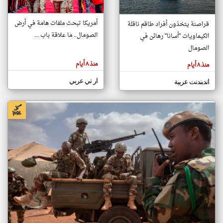
أمريكا تبحث ملفات هامة في أرض
قراصنة يتخذون أفراد طاقم ناقلة
klyoum.com
الصومال.. ما علاقة باب ...
الكيماويات "أسانا" رهائن في
تغيير الدولة
تعبر
الصومال
مصادر الأخبار من الصومال
المقالات
الموجوده
اخبار الصومال على مدار الساعة
هنا عن
منذ ٨ أيام
منذ ٨ أيام
وجهة
نظر
أهم اخبار الصومال العاجلة والمباشرة
كاتبيها.
ار تي عربي
اندبندنت عربية