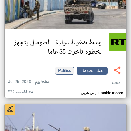
وسط ضغوط دولية.. الصومال يتجهز
لخطوة تأخرت 35 عاما
اخبار الصومال
Politics
Jul 25, 2026
منذ ١٥ يوم
BG04YE
عدد الكلمات: ٣٦٥
•
arabic.rt.com
ار تي عربي