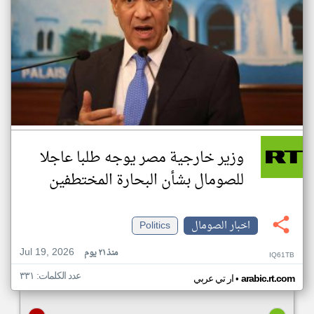
وزير خارجية مصر يوجه طلبا عاجلا
للصومال بشأن البحارة المختطفين
اخبار الصومال
Politics
Jul 19, 2026
منذ ٢١ يوم
IQ61TB
عدد الكلمات: ٣٣١
•
arabic.rt.com
ار تي عربي