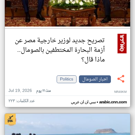
تصريح جديد لوزير خارجية مصر عن
أزمة البحارة المختطفين بالصومال..
ماذا قال؟
اخبار الصومال
Politics
Jul 19, 2026
منذ ٢١ يوم
NR49KM
عدد الكلمات: ٢٢٣
•
arabic.cnn.com
سي ان ان عربي