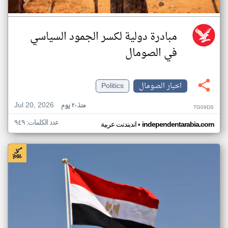
مبادرة دولية لكسر الجمود السياسي
في الصومال
اخبار الصومال
Politics
Jul 20, 2026
منذ ٢٠ يوم
TG09DS
عدد الكلمات: ٩٤٩
•
independentarabia.com
اندبندنت عربية