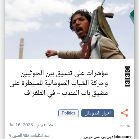
مؤشرات على تنسيق بين الحوثيين
وحركة الشباب الصومالية للسيطرة على
مضيق باب المندب – في التلغراف
اخبار الصومال
Politics
Jul 16, 2026
منذ ٢٤ يوم
EY75GP
عدد الكلمات: ٩٥٨ الصور: ٩
•
bbc.com
بي بي سي عربي