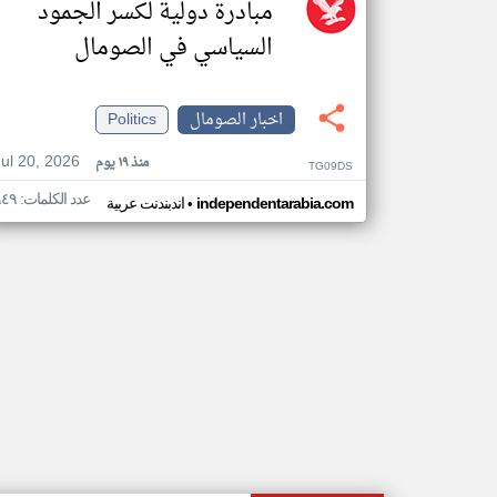
مبادرة دولية لكسر الجمود
السياسي في الصومال
اخبار الصومال
Politics
Jul 20, 2026
منذ ١٩ يوم
TG09DS
عدد الكلمات: ٩٤٩
•
independentarabia.com
اندبندنت عربية