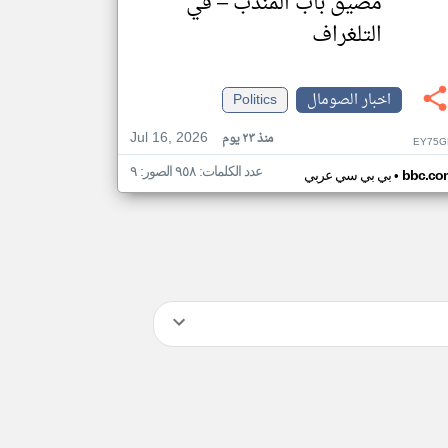
مضيق باب المندب – في
التلغراف
اخبار الصومال
Politics
Jul 16, 2026
منذ ٢٣ يوم
EY75G
عدد الكلمات: ٩٥٨ الصور: ٩
•
bbc.co
بي بي سي عربي