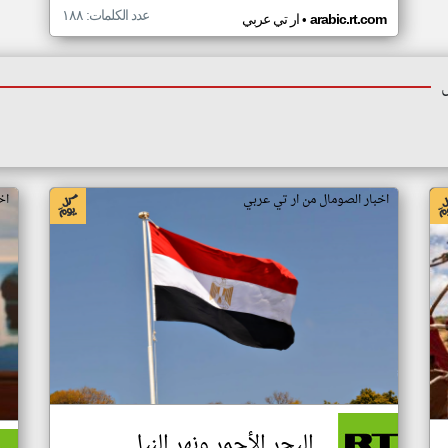
عدد الكلمات: ١٨٨
•
arabic.rt.com
ار تي عربي
اخبار الصومال من ار تي عربي
اخ
البحر الأحمر ونهر النيل..