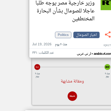
وزير خارجية مصر يوجه طلبا
عاجلا للصومال بشأن البحارة
المختطفين
اخبار الصومال
Politics
Jul 19, 2026
منذ ٢٠ يوم
IQ61T
عدد الكلمات: ٣٣١
•
arabic.rt.c
ار تي عربي
منذ ٢٠
منذ ٢٠
يوم
يوم
ومقالة مشابهة