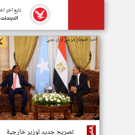
تابع اخر اخ
اندبندنت 
اخبار الصومال من سي ان ان عربي
تصريح جديد لوزير خارجية