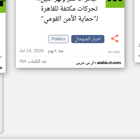
تحركات مكثفة للقاهرة
لـ"حماية الأمن القومي"
اخبار الصومال
Politics
Jul 19, 2026
منذ ٢٠ يوم
EY14CV
B
عدد الكلمات: ٣٥٩
•
arabic.rt.com
ار تي عربي
om