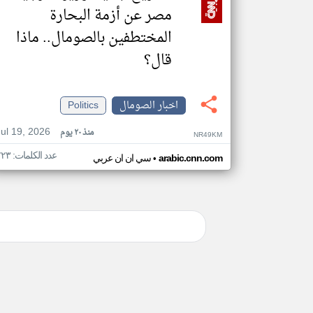
مصر عن أزمة البحارة
المختطفين بالصومال.. ماذا
قال؟
اخبار الصومال
Politics
Jul 19, 2026
منذ ٢٠ يوم
NR49KM
عدد الكلمات: ٢٢٣
•
arabic.cnn.com
سي ان ان عربي