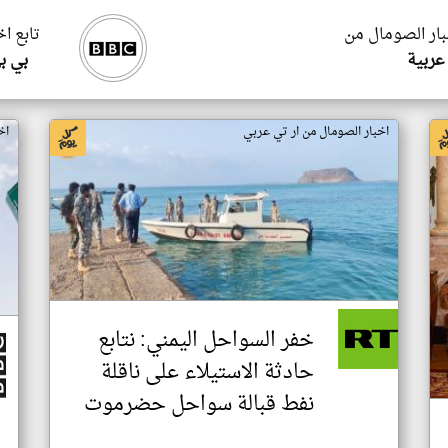
بار الصومال من
تابع ا
عربية
بي ب
اخبار الصومال من ار تي عربي
اخ
خفر السواحل اليمني: نتابع
حادثة الاستيلاء على ناقلة
نفط قبالة سواحل حضرموت