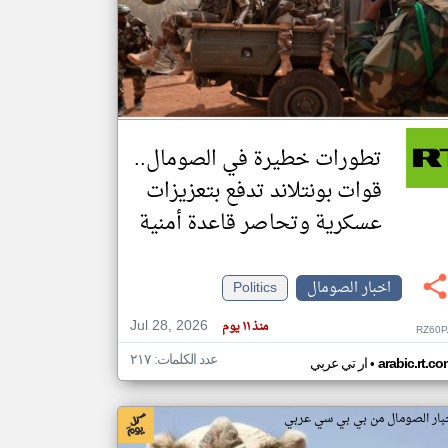
klyoum.com
تغيير الدولة
مصادر الأخبار من الصومال
اخبار الصومال على مدار الساعة
تطورات خطيرة في الصومال..
أهم اخبار الصومال العاجلة والمباشرة
قوات بونتلاند تدفع بتعزيزات
عسكرية وتحاصر قاعدة أمنية
اخبار الصومال
Politics
Jul 28, 2026
منذ ١١ يوم
RZ60P
عدد الكلمات: ٢١٧
•
arabic.rt.c
ار تي عربي
بار الصومال من بي بي سي عربي