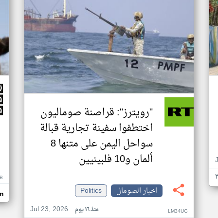
"رويترز": قراصنة صوماليون
اختطفوا سفينة تجارية قبالة
سواحل اليمن على متنها 8
ألمان و10 فلبينيين
B
اخبار الصومال
Politics
m
Jul 23, 2026
منذ ١٦ يوم
LM34UG