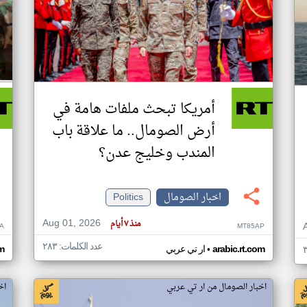
أمريكا تبحث ملفات هامة في
أرض الصومال.. ما علاقة باب
المندب وخليج عدن؟
اخبار الصومال
Politics
Aug 01, 2026
منذ ٧ أيام
A
MT85AP
عدد الكلمات: ٢٨٣
•
arabic.rt.com
ار تي عربي
om
اخبار الصومال من ار تي عربي
اخ