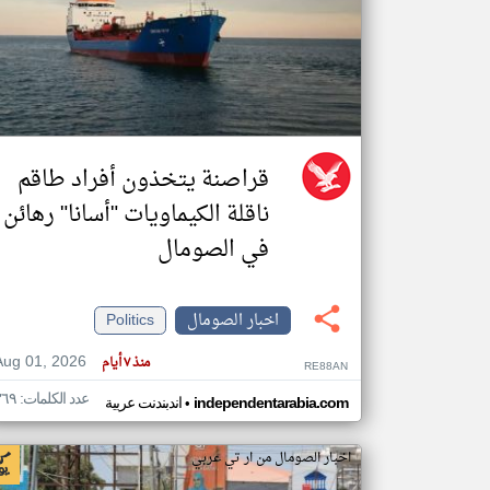
تعبر
المقالات
الموجوده
هنا عن
وجهة
نظر
قراصنة يتخذون أفراد طاقم
كاتبيها.
ناقلة الكيماويات "أسانا" رهائن
في الصومال
اخبار الصومال
Politics
Aug 01, 2026
منذ ٧ أيام
RE88AN
عدد الكلمات: ٣٦٩
•
independentarabia.com
اندبندنت عربية
اخبار الصومال من ار تي عربي