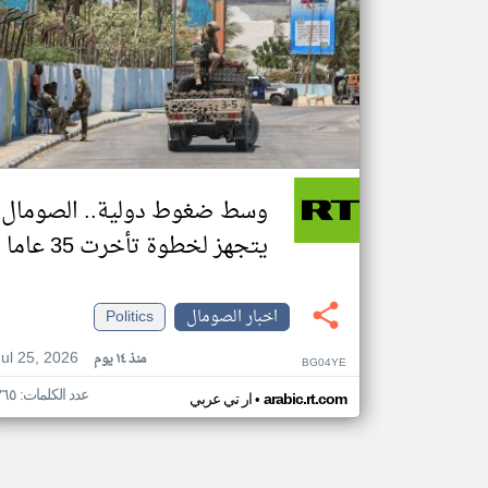
وسط ضغوط دولية.. الصومال
يتجهز لخطوة تأخرت 35 عاما
اخبار الصومال
Politics
Jul 25, 2026
منذ ١٤ يوم
BG04YE
عدد الكلمات: ٣٦٥
•
arabic.rt.com
ار تي عربي