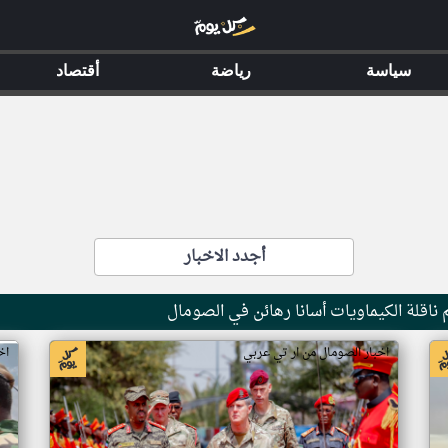
سياسة
رياضة
أقتصاد
أجدد الاخبار
ناقلة الكيماويات أسانا رهائن في الصومال
اخبار الصومال من ار تي عربي
اخ