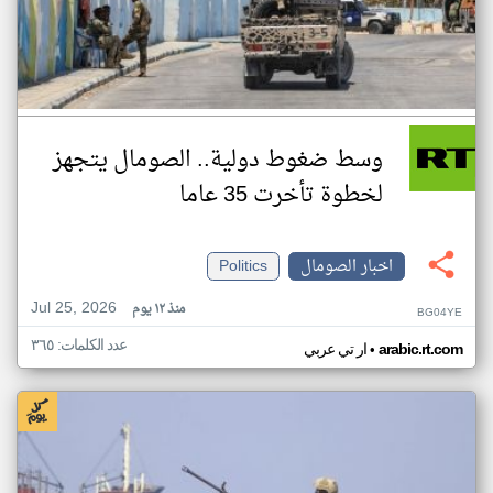
وسط ضغوط دولية.. الصومال يتجهز
لخطوة تأخرت 35 عاما
اخبار الصومال
Politics
Jul 25, 2026
منذ ١٢ يوم
BG04YE
عدد الكلمات: ٣٦٥
•
arabic.rt.com
ار تي عربي