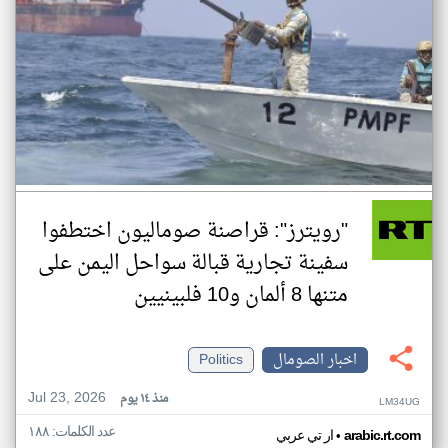
"رويترز": قراصنة صوماليون اختطفوا
سفينة تجارية قبالة سواحل اليمن على
متنها 8 ألمان و10 فلبينيين
اخبار الصومال
Politics
Jul 23, 2026
منذ ١٤ يوم
LM34UG
عدد الكلمات: ١٨٨
•
arabic.rt.com
ار تي عربي