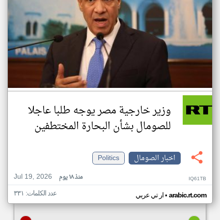
وزير خارجية مصر يوجه طلبا عاجلا
للصومال بشأن البحارة المختطفين
اخبار الصومال
Politics
Jul 19, 2026
منذ ١٨ يوم
IQ61TB
عدد الكلمات: ٣٣١
•
arabic.rt.com
ار تي عربي