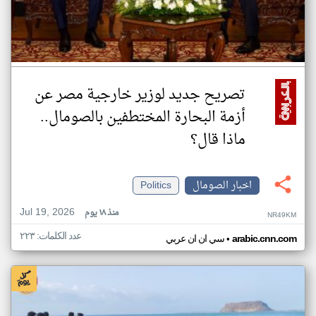
تصريح جديد لوزير خارجية مصر عن
أزمة البحارة المختطفين بالصومال..
ماذا قال؟
اخبار الصومال
Politics
Jul 19, 2026
منذ ١٨ يوم
NR49KM
عدد الكلمات: ٢٢٣
•
arabic.cnn.com
سي ان ان عربي