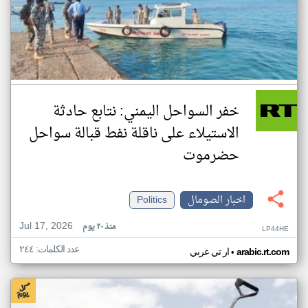
خفر السواحل اليمني: نتابع حادثة
الاستيلاء على ناقلة نفط قبالة سواحل
حضرموت
اخبار الصومال
Politics
Jul 17, 2026
منذ ٢٠ يوم
LP44HE
عدد الكلمات: ٢٤٤
•
arabic.rt.com
ار تي عربي