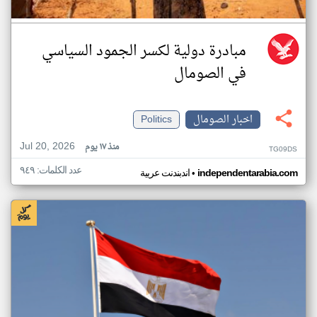
مبادرة دولية لكسر الجمود السياسي
في الصومال
اخبار الصومال
Politics
Jul 20, 2026
منذ ١٧ يوم
TG09DS
عدد الكلمات: ٩٤٩
•
independentarabia.com
اندبندنت عربية