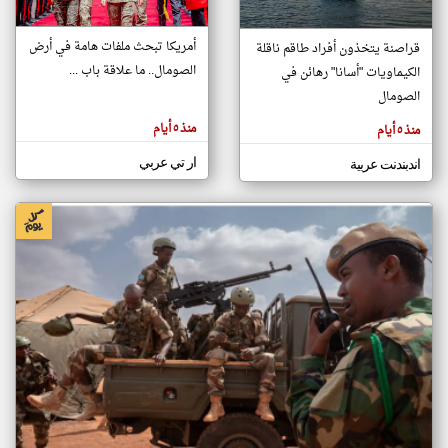
أمريكا تبحث ملفات هامة في أرض
قراصنة يتخذون أفراد طاقم ناقلة
klyoum.com
الصومال.. ما علاقة باب ...
الكيماويات "أسانا" رهائن في
تغيير الدولة
تعبر
الصومال
مصادر الأخبار من الصومال
المقالات
الموجوده
اخبار الصومال على مدار الساعة
هنا عن
منذ ٥ أيام
منذ ٥ أيام
وجهة
نظر
أهم اخبار الصومال العاجلة والمباشرة
كاتبيها.
ار تي عربي
اندبندنت عربية