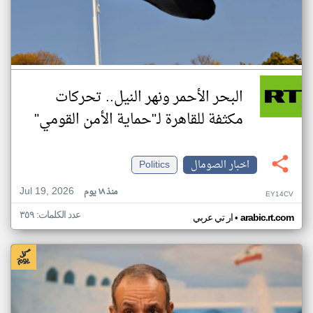
البحر الأحمر ونهر النيل.. تحركات
مكثفة للقاهرة لـ"حماية الأمن القومي"
اخبار الصومال
Politics
Jul 19, 2026
منذ ١٨ يوم
EY14CV
عدد الكلمات: ٣٥٩
•
arabic.rt.com
ار تي عربي