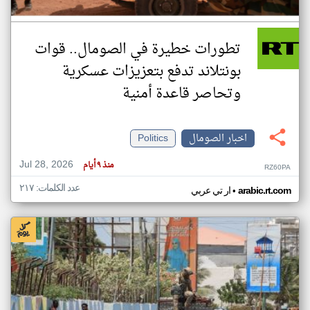
تطورات خطيرة في الصومال.. قوات
بونتلاند تدفع بتعزيزات عسكرية
وتحاصر قاعدة أمنية
اخبار الصومال
Politics
Jul 28, 2026
منذ ٩ أيام
RZ60PA
عدد الكلمات: ٢١٧
•
arabic.rt.com
ار تي عربي