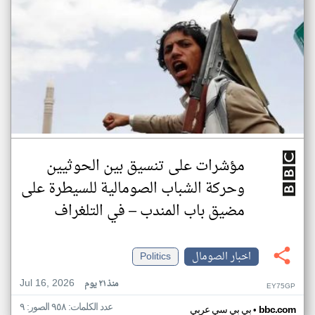
مؤشرات على تنسيق بين الحوثيين
وحركة الشباب الصومالية للسيطرة على
مضيق باب المندب – في التلغراف
اخبار الصومال
Politics
Jul 16, 2026
منذ ٢١ يوم
EY75GP
عدد الكلمات: ٩٥٨ الصور: ٩
•
bbc.com
بي بي سي عربي