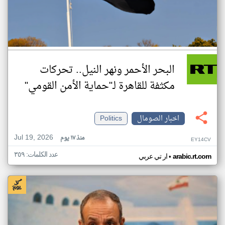
البحر الأحمر ونهر النيل.. تحركات
مكثفة للقاهرة لـ"حماية الأمن القومي"
اخبار الصومال
Politics
Jul 19, 2026
منذ ١٧ يوم
EY14CV
عدد الكلمات: ٣٥٩
•
arabic.rt.com
ار تي عربي