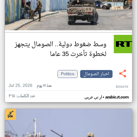
وسط ضغوط دولية.. الصومال يتجهز
لخطوة تأخرت 35 عاما
اخبار الصومال
Politics
Jul 25, 2026
منذ ١٢ يوم
BG04YE
عدد الكلمات: ٣٦٥
•
arabic.rt.com
ار تي عربي