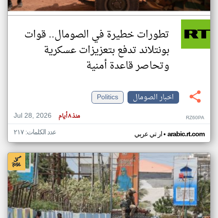
تطورات خطيرة في الصومال.. قوات
بونتلاند تدفع بتعزيزات عسكرية
وتحاصر قاعدة أمنية
اخبار الصومال
Politics
Jul 28, 2026
منذ ٨ أيام
RZ60PA
عدد الكلمات: ٢١٧
•
arabic.rt.com
ار تي عربي