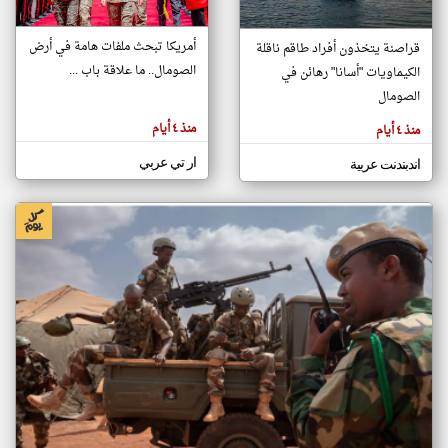
أمريكا تبحث ملفات هامة في أرض
قراصنة يتخذون أفراد طاقم ناقلة
klyoum.com
الصومال.. ما علاقة باب ...
الكيماويات "أسانا" رهائن في
تغيير الدولة
تعبر
الصومال
مصادر الأخبار من الصومال
المقالات
الموجوده
اخبار الصومال على مدار الساعة
هنا عن
منذ ٤ أيام
منذ ٤ أيام
وجهة
نظر
أهم اخبار الصومال العاجلة والمباشرة
كاتبيها.
ار تي عربي
اندبندنت عربية