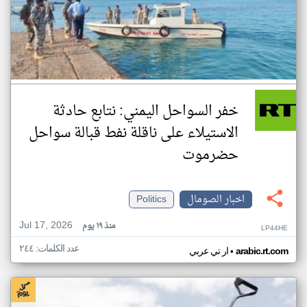
خفر السواحل اليمني: نتابع حادثة
الاستيلاء على ناقلة نفط قبالة سواحل
حضرموت
اخبار الصومال
Politics
Jul 17, 2026
منذ ١٩ يوم
LP44HE
عدد الكلمات: ٢٤٤
•
arabic.rt.com
ار تي عربي