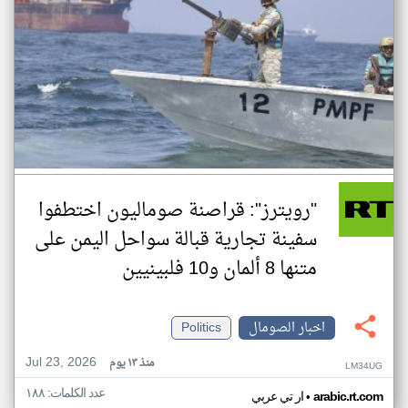
"رويترز": قراصنة صوماليون اختطفوا
سفينة تجارية قبالة سواحل اليمن على
متنها 8 ألمان و10 فلبينيين
اخبار الصومال
Politics
Jul 23, 2026
منذ ١٣ يوم
LM34UG
عدد الكلمات: ١٨٨
•
arabic.rt.com
ار تي عربي