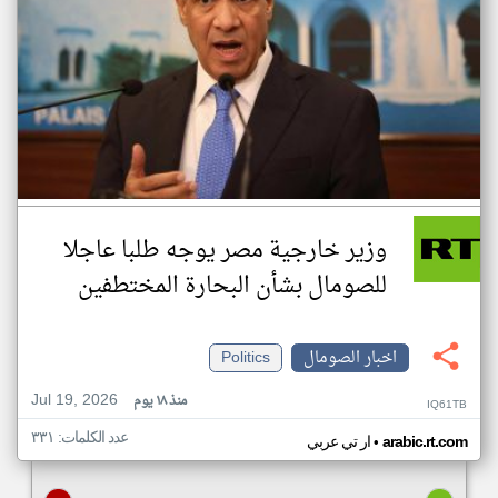
وزير خارجية مصر يوجه طلبا عاجلا
للصومال بشأن البحارة المختطفين
اخبار الصومال
Politics
Jul 19, 2026
منذ ١٨ يوم
IQ61TB
عدد الكلمات: ٣٣١
•
arabic.rt.com
ار تي عربي