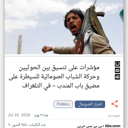
مؤشرات على تنسيق بين الحوثيين
وحركة الشباب الصومالية للسيطرة على
مضيق باب المندب – في التلغراف
اخبار الصومال
Politics
Jul 16, 2026
منذ ٢١ يوم
EY75GP
عدد الكلمات: ٩٥٨ الصور: ٩
•
bbc.com
بي بي سي عربي