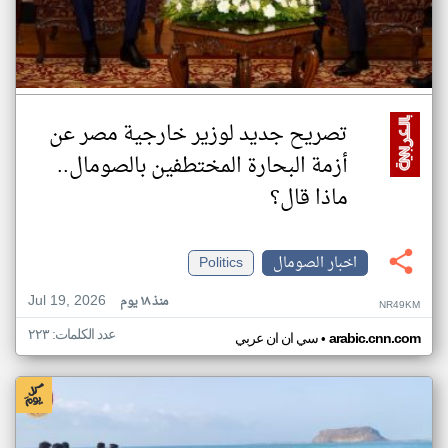
تصريح جديد لوزير خارجية مصر عن
أزمة البحارة المختطفين بالصومال..
ماذا قال؟
اخبار الصومال
Politics
Jul 19, 2026
منذ ١٨ يوم
NR49KM
عدد الكلمات: ٢٢٣
•
arabic.cnn.com
سي ان ان عربي