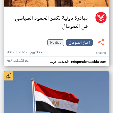
مبادرة دولية لكسر الجمود السياسي
في الصومال
اخبار الصومال
Politics
Jul 20, 2026
منذ ١٦ يوم
TG09DS
عدد الكلمات: ٩٤٩
•
independentarabia.com
اندبندنت عربية