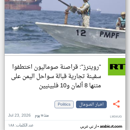
"رويترز": قراصنة صوماليون اختطفوا
سفينة تجارية قبالة سواحل اليمن على
متنها 8 ألمان و10 فلبينيين
اخبار الصومال
Politics
Jul 23, 2026
منذ ١٥ يوم
LM34UG
عدد الكلمات: ١٨٨
•
arabic.rt.com
ار تي عربي