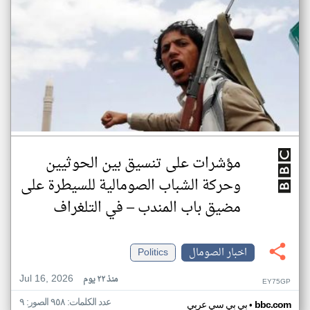
مؤشرات على تنسيق بين الحوثيين
وحركة الشباب الصومالية للسيطرة على
مضيق باب المندب – في التلغراف
اخبار الصومال
Politics
Jul 16, 2026
منذ ٢٢ يوم
EY75GP
عدد الكلمات: ٩٥٨ الصور: ٩
•
bbc.com
بي بي سي عربي