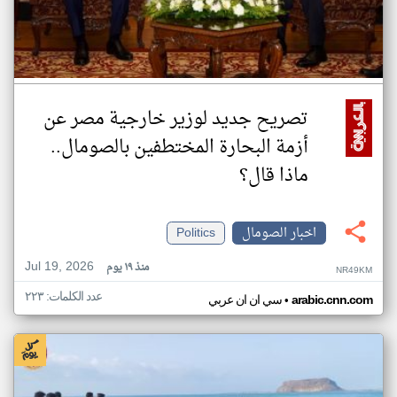
تصريح جديد لوزير خارجية مصر عن
أزمة البحارة المختطفين بالصومال..
ماذا قال؟
اخبار الصومال
Politics
Jul 19, 2026
منذ ١٩ يوم
NR49KM
عدد الكلمات: ٢٢٣
•
arabic.cnn.com
سي ان ان عربي