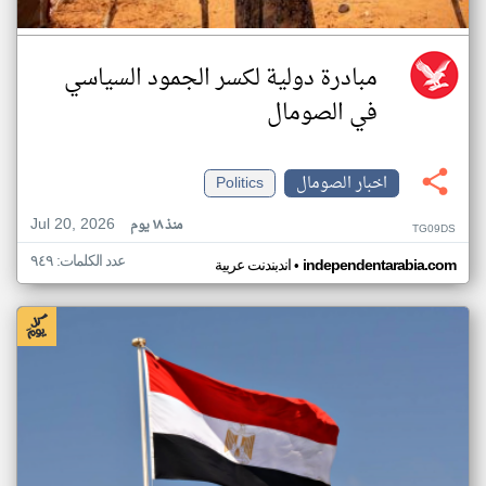
مبادرة دولية لكسر الجمود السياسي
في الصومال
اخبار الصومال
Politics
Jul 20, 2026
منذ ١٨ يوم
TG09DS
عدد الكلمات: ٩٤٩
•
independentarabia.com
اندبندنت عربية