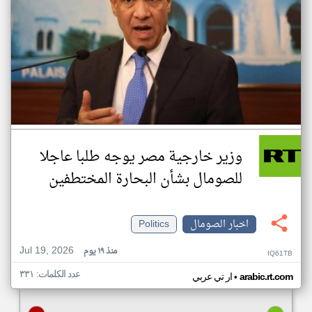
وزير خارجية مصر يوجه طلبا عاجلا
للصومال بشأن البحارة المختطفين
اخبار الصومال
Politics
Jul 19, 2026
منذ ١٩ يوم
IQ61TB
عدد الكلمات: ٣٣١
•
arabic.rt.com
ار تي عربي