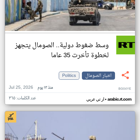
وسط ضغوط دولية.. الصومال يتجهز
لخطوة تأخرت 35 عاما
اخبار الصومال
Politics
Jul 25, 2026
منذ ١٣ يوم
BG04YE
عدد الكلمات: ٣٦٥
•
arabic.rt.com
ار تي عربي