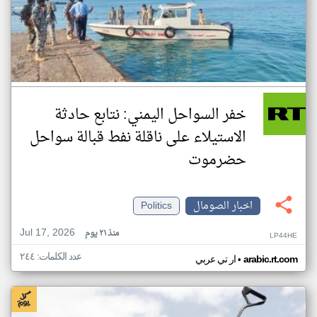
خفر السواحل اليمني: نتابع حادثة
الاستيلاء على ناقلة نفط قبالة سواحل
حضرموت
اخبار الصومال
Politics
Jul 17, 2026
منذ ٢١ يوم
LP44HE
عدد الكلمات: ٢٤٤
•
arabic.rt.com
ار تي عربي