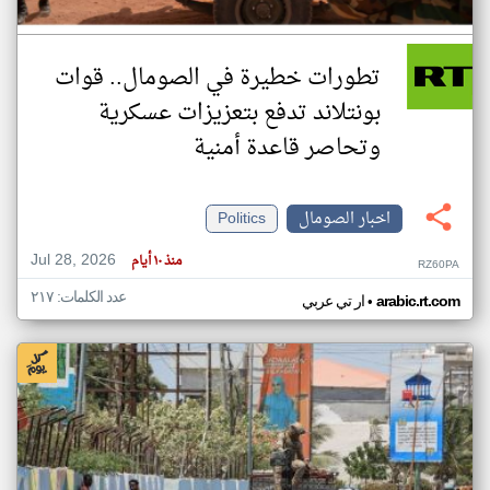
تطورات خطيرة في الصومال.. قوات
بونتلاند تدفع بتعزيزات عسكرية
وتحاصر قاعدة أمنية
اخبار الصومال
Politics
Jul 28, 2026
منذ ١٠ أيام
RZ60PA
عدد الكلمات: ٢١٧
•
arabic.rt.com
ار تي عربي