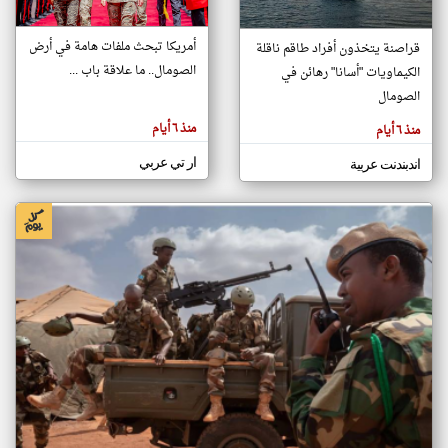
أمريكا تبحث ملفات هامة في أرض
قراصنة يتخذون أفراد طاقم ناقلة
klyoum.com
الصومال.. ما علاقة باب ...
الكيماويات "أسانا" رهائن في
تغيير الدولة
تعبر
الصومال
مصادر الأخبار من الصومال
المقالات
الموجوده
اخبار الصومال على مدار الساعة
هنا عن
منذ ٦ أيام
منذ ٦ أيام
وجهة
نظر
أهم اخبار الصومال العاجلة والمباشرة
كاتبيها.
ار تي عربي
اندبندنت عربية