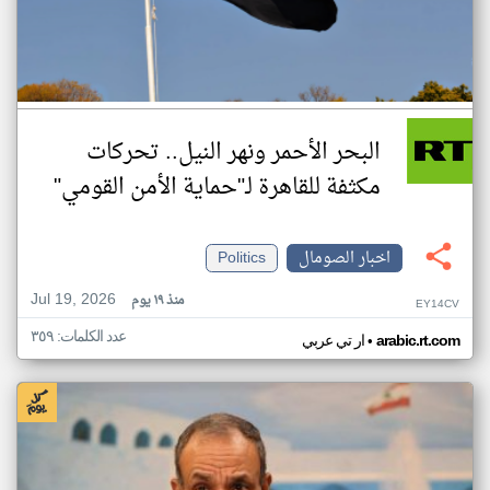
البحر الأحمر ونهر النيل.. تحركات
مكثفة للقاهرة لـ"حماية الأمن القومي"
اخبار الصومال
Politics
Jul 19, 2026
منذ ١٩ يوم
EY14CV
عدد الكلمات: ٣٥٩
•
arabic.rt.com
ار تي عربي