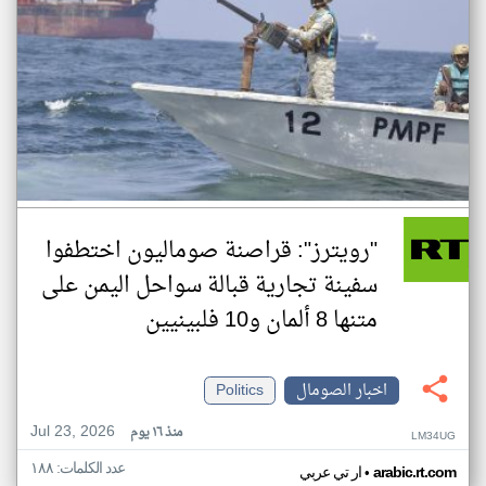
"رويترز": قراصنة صوماليون اختطفوا
سفينة تجارية قبالة سواحل اليمن على
متنها 8 ألمان و10 فلبينيين
اخبار الصومال
Politics
Jul 23, 2026
منذ ١٦ يوم
LM34UG
عدد الكلمات: ١٨٨
•
arabic.rt.com
ار تي عربي