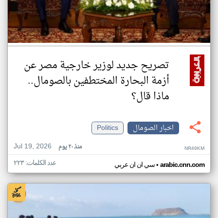
تصريح جديد لوزير خارجية مصر عن
أزمة البحارة المختطفين بالصومال..
ماذا قال؟
اخبار الصومال
Politics
Jul 19, 2026
منذ ٢٠ يوم
NR49KM
عدد الكلمات: ٢٢٣
•
arabic.cnn.com
سي ان ان عربي