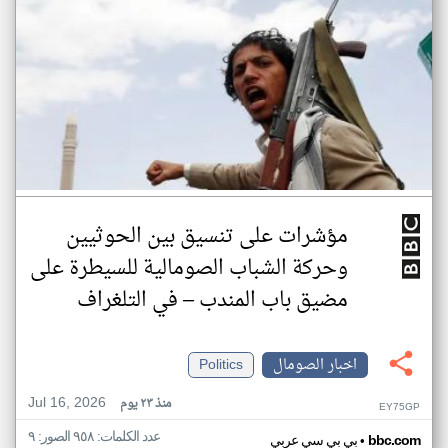
مؤشرات على تنسيق بين الحوثيين
وحركة الشباب الصومالية للسيطرة على
مضيق باب المندب – في التلغراف
اخبار الصومال
Politics
Jul 16, 2026
منذ ٢٣ يوم
EY75GP
عدد الكلمات: ٩٥٨ الصور: ٩
•
bbc.com
بي بي سي عربي