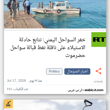
خفر السواحل اليمني: نتابع حادثة
الاستيلاء على ناقلة نفط قبالة سواحل
حضرموت
اخبار الصومال
Politics
Jul 17, 2026
منذ ٢٢ يوم
LP44HE
عدد الكلمات: ٢٤٤
•
arabic.rt.com
ار تي عربي