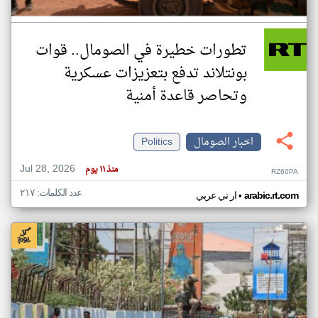
تطورات خطيرة في الصومال.. قوات
بونتلاند تدفع بتعزيزات عسكرية
وتحاصر قاعدة أمنية
اخبار الصومال
Politics
Jul 28, 2026
منذ ١١ يوم
RZ60PA
عدد الكلمات: ٢١٧
•
arabic.rt.com
ار تي عربي