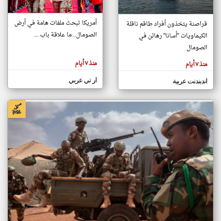
أمريكا تبحث ملفات هامة في أرض
قراصنة يتخذون أفراد طاقم ناقلة
klyoum.com
الصومال.. ما علاقة باب ...
الكيماويات "أسانا" رهائن في
تغيير الدولة
تعبر
الصومال
مصادر الأخبار من الصومال
المقالات
الموجوده
اخبار الصومال على مدار الساعة
هنا عن
منذ ٧ أيام
منذ ٧ أيام
وجهة
نظر
أهم اخبار الصومال العاجلة والمباشرة
كاتبيها.
ار تي عربي
اندبندنت عربية