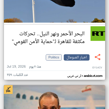
البحر الأحمر ونهر النيل.. تحركات
مكثفة للقاهرة لـ"حماية الأمن القومي"
اخبار الصومال
Politics
Jul 19, 2026
منذ ٢٠ يوم
EY14CV
عدد الكلمات: ٣٥٩
•
arabic.rt.com
ار تي عربي