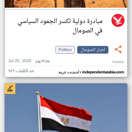
مبادرة دولية لكسر الجمود السياسي
في الصومال
اخبار الصومال
Politics
Jul 20, 2026
منذ ١٩ يوم
TG09DS
عدد الكلمات: ٩٤٩
•
independentarabia.com
اندبندنت عربية