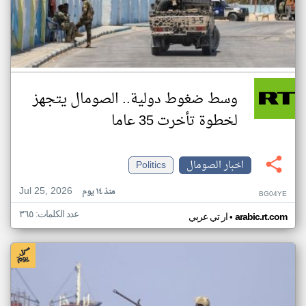
وسط ضغوط دولية.. الصومال يتجهز
لخطوة تأخرت 35 عاما
اخبار الصومال
Politics
Jul 25, 2026
منذ ١٤ يوم
BG04YE
عدد الكلمات: ٣٦٥
•
arabic.rt.com
ار تي عربي