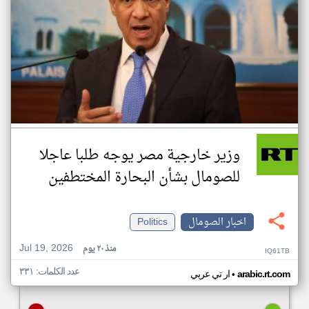
وزير خارجية مصر يوجه طلبا عاجلا
للصومال بشأن البحارة المختطفين
اخبار الصومال
Politics
Jul 19, 2026
منذ ٢٠ يوم
IQ61TB
عدد الكلمات: ٣٣١
•
arabic.rt.com
ار تي عربي