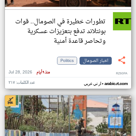
تطورات خطيرة في الصومال.. قوات
بونتلاند تدفع بتعزيزات عسكرية
وتحاصر قاعدة أمنية
اخبار الصومال
Politics
Jul 28, 2026
منذ ٩ أيام
RZ60PA
عدد الكلمات: ٢١٧
•
arabic.rt.com
ار تي عربي