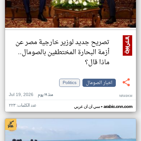
تصريح جديد لوزير خارجية مصر عن
أزمة البحارة المختطفين بالصومال..
ماذا قال؟
اخبار الصومال
Politics
Jul 19, 2026
منذ ١٩ يوم
NR49KM
عدد الكلمات: ٢٢٣
•
arabic.cnn.com
سي ان ان عربي