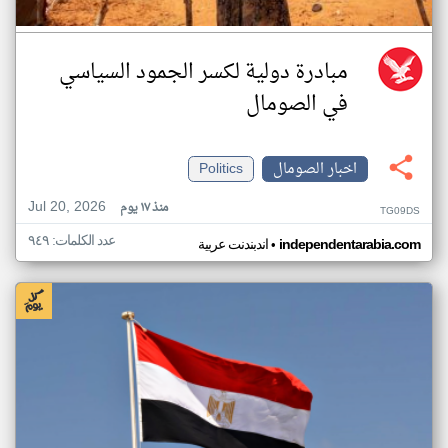
مبادرة دولية لكسر الجمود السياسي
في الصومال
اخبار الصومال
Politics
Jul 20, 2026
منذ ١٧ يوم
TG09DS
عدد الكلمات: ٩٤٩
•
independentarabia.com
اندبندنت عربية