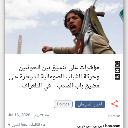
مؤشرات على تنسيق بين الحوثيين
وحركة الشباب الصومالية للسيطرة على
مضيق باب المندب – في التلغراف
اخبار الصومال
Politics
Jul 16, 2026
منذ ٢٢ يوم
EY75GP
عدد الكلمات: ٩٥٨ الصور: ٩
•
bbc.com
بي بي سي عربي