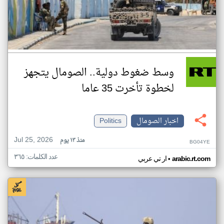
وسط ضغوط دولية.. الصومال يتجهز
لخطوة تأخرت 35 عاما
اخبار الصومال
Politics
Jul 25, 2026
منذ ١٣ يوم
BG04YE
عدد الكلمات: ٣٦٥
•
arabic.rt.com
ار تي عربي