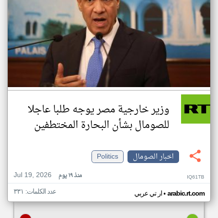
وزير خارجية مصر يوجه طلبا عاجلا
للصومال بشأن البحارة المختطفين
اخبار الصومال
Politics
Jul 19, 2026
منذ ١٩ يوم
IQ61TB
عدد الكلمات: ٣٣١
•
arabic.rt.com
ار تي عربي