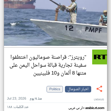
"رويترز": قراصنة صوماليون اختطفوا
سفينة تجارية قبالة سواحل اليمن على
متنها 8 ألمان و10 فلبينيين
اخبار الصومال
Politics
Jul 23, 2026
منذ ١٤ يوم
LM34UG
عدد الكلمات: ١٨٨
•
arabic.rt.com
ار تي عربي