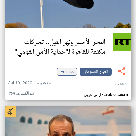
البحر الأحمر ونهر النيل.. تحركات
مكثفة للقاهرة لـ"حماية الأمن القومي"
اخبار الصومال
Politics
Jul 19, 2026
منذ ١٨ يوم
EY14CV
عدد الكلمات: ٣٥٩
•
arabic.rt.com
ار تي عربي