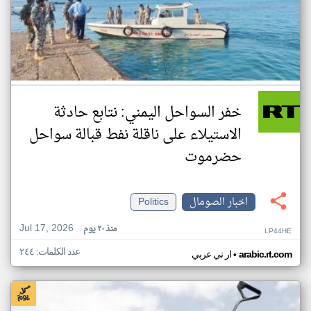
خفر السواحل اليمني: نتابع حادثة
الاستيلاء على ناقلة نفط قبالة سواحل
حضرموت
اخبار الصومال
Politics
Jul 17, 2026
منذ ٢٠ يوم
LP44HE
عدد الكلمات: ٢٤٤
•
arabic.rt.com
ار تي عربي