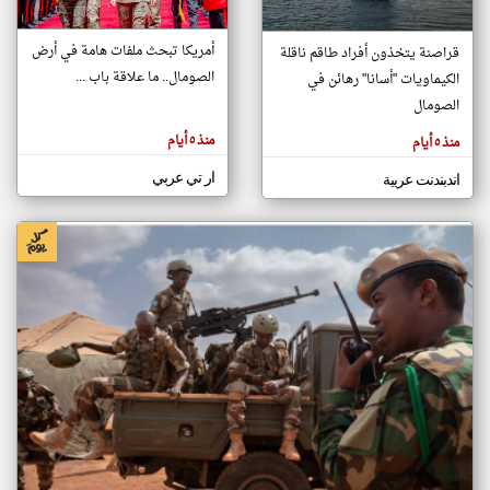
أمريكا تبحث ملفات هامة في أرض
قراصنة يتخذون أفراد طاقم ناقلة
klyoum.com
الصومال.. ما علاقة باب ...
الكيماويات "أسانا" رهائن في
تغيير الدولة
تعبر
الصومال
مصادر الأخبار من الصومال
المقالات
الموجوده
اخبار الصومال على مدار الساعة
هنا عن
منذ ٥ أيام
منذ ٥ أيام
وجهة
نظر
أهم اخبار الصومال العاجلة والمباشرة
كاتبيها.
ار تي عربي
اندبندنت عربية