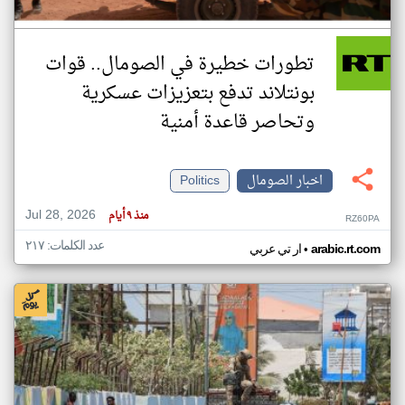
تطورات خطيرة في الصومال.. قوات
بونتلاند تدفع بتعزيزات عسكرية
وتحاصر قاعدة أمنية
اخبار الصومال
Politics
Jul 28, 2026
منذ ٩ أيام
RZ60PA
عدد الكلمات: ٢١٧
•
arabic.rt.com
ار تي عربي