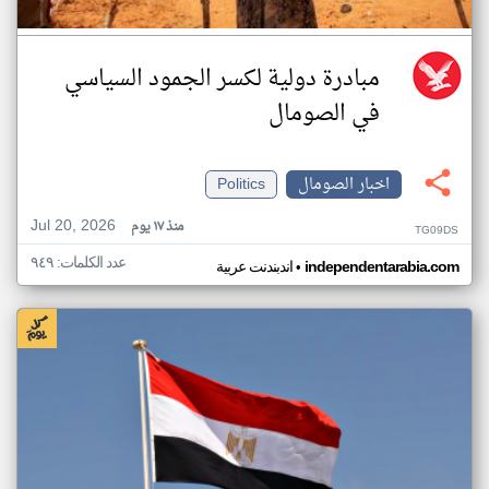
مبادرة دولية لكسر الجمود السياسي
في الصومال
اخبار الصومال
Politics
Jul 20, 2026
منذ ١٧ يوم
TG09DS
عدد الكلمات: ٩٤٩
•
independentarabia.com
اندبندنت عربية