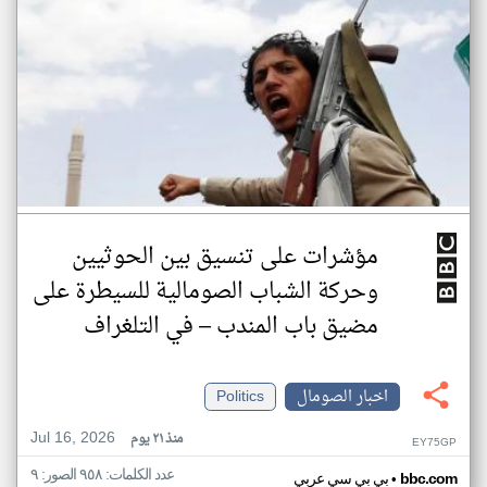
مؤشرات على تنسيق بين الحوثيين
وحركة الشباب الصومالية للسيطرة على
مضيق باب المندب – في التلغراف
اخبار الصومال
Politics
Jul 16, 2026
منذ ٢١ يوم
EY75GP
عدد الكلمات: ٩٥٨ الصور: ٩
•
bbc.com
بي بي سي عربي