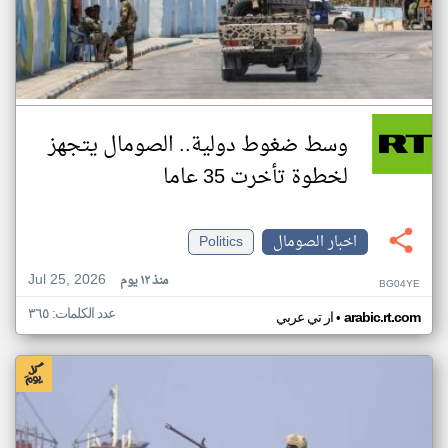
وسط ضغوط دولية.. الصومال يتجهز
لخطوة تأخرت 35 عاما
اخبار الصومال
Politics
Jul 25, 2026
منذ ١٢ يوم
BG04YE
عدد الكلمات: ٣٦٥
•
arabic.rt.com
ار تي عربي