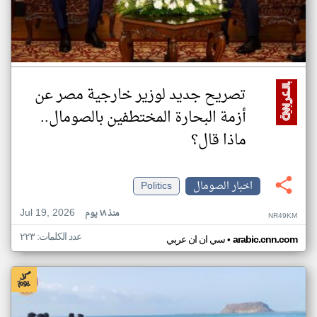
تصريح جديد لوزير خارجية مصر عن
أزمة البحارة المختطفين بالصومال..
ماذا قال؟
اخبار الصومال
Politics
Jul 19, 2026
منذ ١٨ يوم
NR49KM
عدد الكلمات: ٢٢٣
•
arabic.cnn.com
سي ان ان عربي