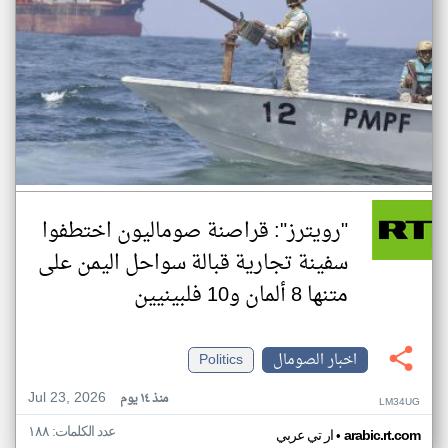
"رويترز": قراصنة صوماليون اختطفوا
سفينة تجارية قبالة سواحل اليمن على
متنها 8 ألمان و10 فلبينيين
اخبار الصومال
Politics
Jul 23, 2026
منذ ١٤ يوم
LM34UG
عدد الكلمات: ١٨٨
•
arabic.rt.com
ار تي عربي