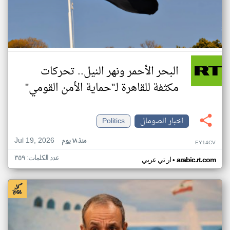
البحر الأحمر ونهر النيل.. تحركات
مكثفة للقاهرة لـ"حماية الأمن القومي"
اخبار الصومال
Politics
Jul 19, 2026
منذ ١٨ يوم
EY14CV
عدد الكلمات: ٣٥٩
•
arabic.rt.com
ار تي عربي