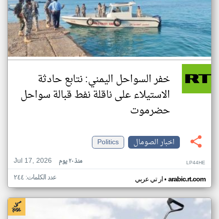
خفر السواحل اليمني: نتابع حادثة
الاستيلاء على ناقلة نفط قبالة سواحل
حضرموت
اخبار الصومال
Politics
Jul 17, 2026
منذ ٢٠ يوم
LP44HE
عدد الكلمات: ٢٤٤
•
arabic.rt.com
ار تي عربي