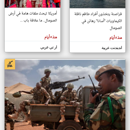
أمريكا تبحث ملفات هامة في أرض
قراصنة يتخذون أفراد طاقم ناقلة
klyoum.com
الصومال.. ما علاقة باب ...
الكيماويات "أسانا" رهائن في
تغيير الدولة
تعبر
الصومال
مصادر الأخبار من الصومال
المقالات
الموجوده
اخبار الصومال على مدار الساعة
هنا عن
منذ ٥ أيام
منذ ٥ أيام
وجهة
نظر
أهم اخبار الصومال العاجلة والمباشرة
كاتبيها.
ار تي عربي
اندبندنت عربية