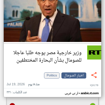
وزير خارجية مصر يوجه طلبا عاجلا
للصومال بشأن البحارة المختطفين
اخبار الصومال
Politics
Jul 19, 2026
منذ ١٨ يوم
IQ61TB
عدد الكلمات: ٣٣١
•
arabic.rt.com
ار تي عربي