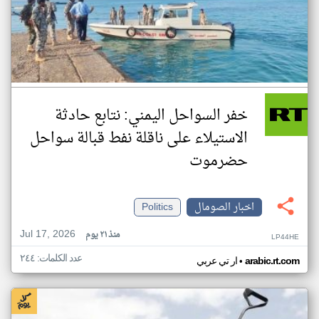
خفر السواحل اليمني: نتابع حادثة
الاستيلاء على ناقلة نفط قبالة سواحل
حضرموت
اخبار الصومال
Politics
Jul 17, 2026
منذ ٢١ يوم
LP44HE
عدد الكلمات: ٢٤٤
•
arabic.rt.com
ار تي عربي