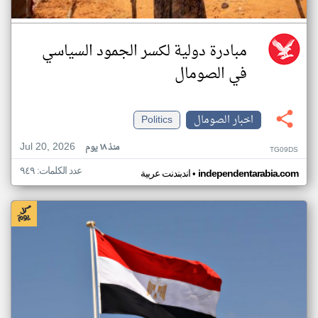
مبادرة دولية لكسر الجمود السياسي
في الصومال
اخبار الصومال
Politics
Jul 20, 2026
منذ ١٨ يوم
TG09DS
عدد الكلمات: ٩٤٩
•
independentarabia.com
اندبندنت عربية