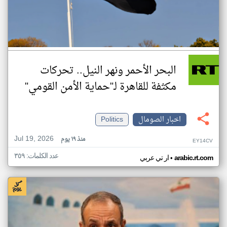
البحر الأحمر ونهر النيل.. تحركات
مكثفة للقاهرة لـ"حماية الأمن القومي"
اخبار الصومال
Politics
Jul 19, 2026
منذ ١٩ يوم
EY14CV
عدد الكلمات: ٣٥٩
•
arabic.rt.com
ار تي عربي