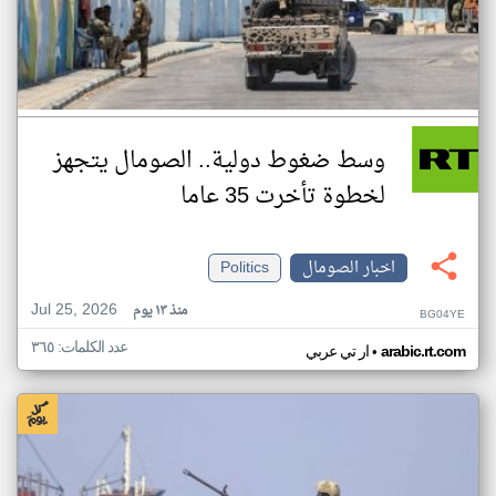
وسط ضغوط دولية.. الصومال يتجهز
لخطوة تأخرت 35 عاما
اخبار الصومال
Politics
Jul 25, 2026
منذ ١٣ يوم
BG04YE
عدد الكلمات: ٣٦٥
•
arabic.rt.com
ار تي عربي