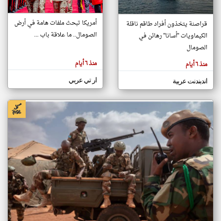
أمريكا تبحث ملفات هامة في أرض
قراصنة يتخذون أفراد طاقم ناقلة
klyoum.com
الصومال.. ما علاقة باب ...
الكيماويات "أسانا" رهائن في
تغيير الدولة
تعبر
الصومال
مصادر الأخبار من الصومال
المقالات
الموجوده
اخبار الصومال على مدار الساعة
هنا عن
منذ ٦ أيام
منذ ٦ أيام
وجهة
نظر
أهم اخبار الصومال العاجلة والمباشرة
كاتبيها.
ار تي عربي
اندبندنت عربية