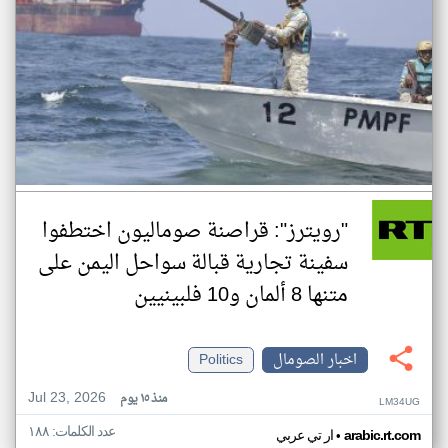
"رويترز": قراصنة صوماليون اختطفوا
سفينة تجارية قبالة سواحل اليمن على
متنها 8 ألمان و10 فلبينيين
اخبار الصومال
Politics
Jul 23, 2026
منذ ١٥ يوم
LM34UG
عدد الكلمات: ١٨٨
•
arabic.rt.com
ار تي عربي