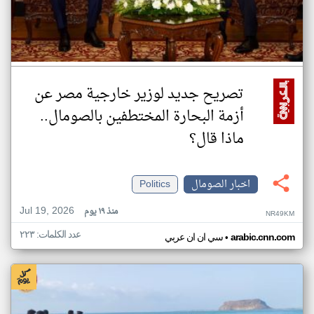
تصريح جديد لوزير خارجية مصر عن
أزمة البحارة المختطفين بالصومال..
ماذا قال؟
اخبار الصومال
Politics
Jul 19, 2026
منذ ١٩ يوم
NR49KM
عدد الكلمات: ٢٢٣
•
arabic.cnn.com
سي ان ان عربي