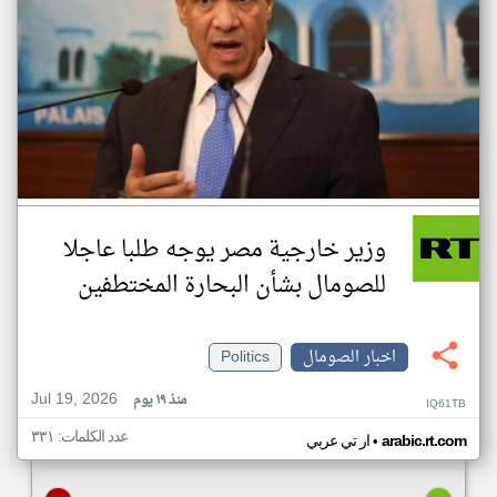
وزير خارجية مصر يوجه طلبا عاجلا
للصومال بشأن البحارة المختطفين
اخبار الصومال
Politics
Jul 19, 2026
منذ ١٩ يوم
IQ61TB
عدد الكلمات: ٣٣١
•
arabic.rt.com
ار تي عربي