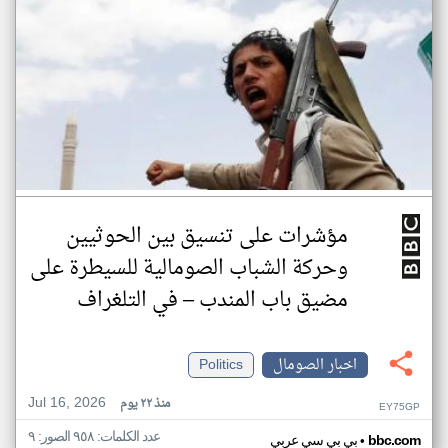
مؤشرات على تنسيق بين الحوثيين
وحركة الشباب الصومالية للسيطرة على
مضيق باب المندب – في التلغراف
اخبار الصومال
Politics
Jul 16, 2026
منذ ٢٢ يوم
EY75GP
عدد الكلمات: ٩٥٨ الصور: ٩
•
bbc.com
بي بي سي عربي