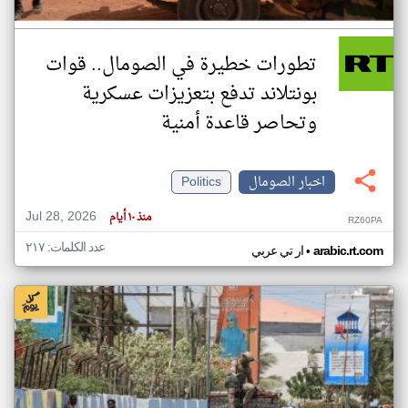
تطورات خطيرة في الصومال.. قوات
بونتلاند تدفع بتعزيزات عسكرية
وتحاصر قاعدة أمنية
اخبار الصومال
Politics
Jul 28, 2026
منذ ١٠ أيام
RZ60PA
عدد الكلمات: ٢١٧
•
arabic.rt.com
ار تي عربي