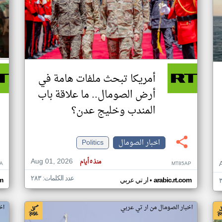
أمريكا تبحث ملفات هامة في
أرض الصومال.. ما علاقة باب
المندب وخليج عدن؟
اخبار الصومال
Politics
Aug 01, 2026
منذ ٥ أيام
A
MT85AP
عدد الكلمات: ٢٨٣
•
arabic.rt.com
ار تي عربي
om
اخبار الصومال من ار تي عربي
اخ