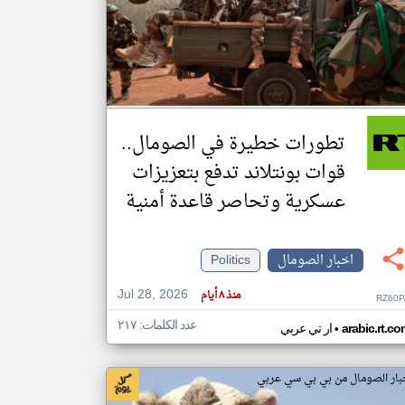
klyoum.com
تغيير الدولة
مصادر الأخبار من الصومال
اخبار الصومال على مدار الساعة
تطورات خطيرة في الصومال..
أهم اخبار الصومال العاجلة والمباشرة
قوات بونتلاند تدفع بتعزيزات
عسكرية وتحاصر قاعدة أمنية
اخبار الصومال
Politics
Jul 28, 2026
منذ ٨ أيام
RZ60P
عدد الكلمات: ٢١٧
•
arabic.rt.c
ار تي عربي
بار الصومال من بي بي سي عربي