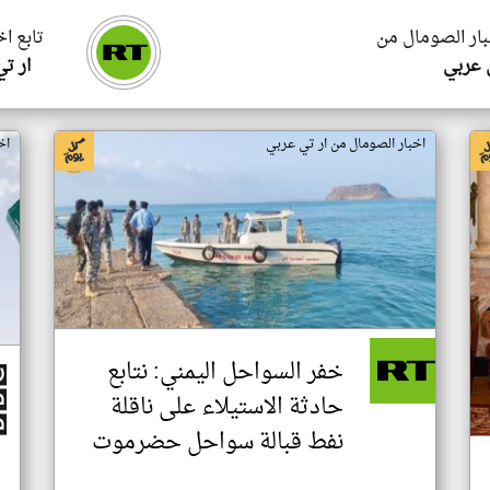
بار الصومال من
تابع ا
 عربي
ار ت
اخبار الصومال من ار تي عربي
اخ
خفر السواحل اليمني: نتابع
حادثة الاستيلاء على ناقلة
نفط قبالة سواحل حضرموت