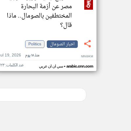
مصر عن أزمة البحارة
المختطفين بالصومال.. ماذا
قال؟
اخبار الصومال
Politics
Jul 19, 2026
منذ ١٨ يوم
NR49KM
عدد الكلمات: ٢٢٣
•
arabic.cnn.com
سي ان ان عربي