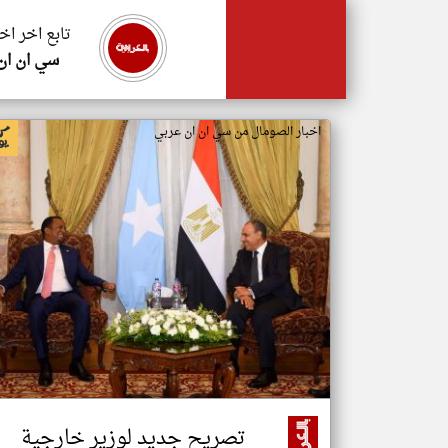
تابع اخر اخ
سي ان ان
اخبار الصومال من سي ان ان عربي
تصريح جديد لوزير خارجية