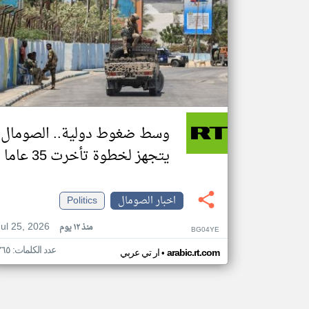
وسط ضغوط دولية.. الصومال
يتجهز لخطوة تأخرت 35 عاما
اخبار الصومال
Politics
Jul 25, 2026
منذ ١٢ يوم
BG04YE
عدد الكلمات: ٣٦٥
•
arabic.rt.com
ار تي عربي