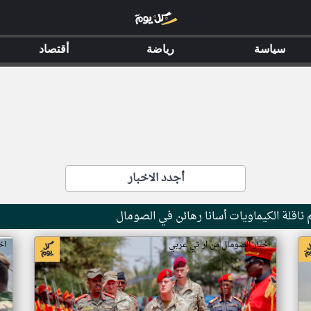
سياسة
رياضة
أقتصاد
أجدد الاخبار
ناقلة الكيماويات أسانا رهائن في الصومال
اخبار الصومال من ار تي عربي
اخ