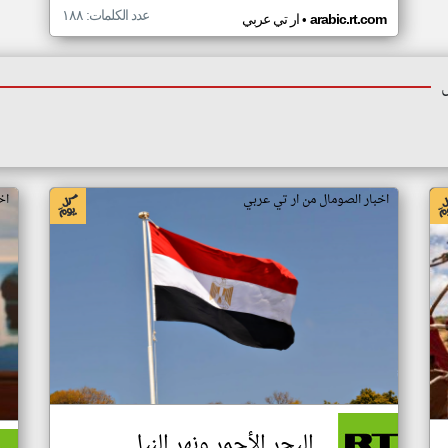
عدد الكلمات: ١٨٨
•
arabic.rt.com
ار تي عربي
اخبار الصومال من ار تي عربي
اخ
البحر الأحمر ونهر النيل..