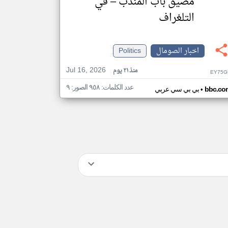
مضيق باب المندب – في
التلغراف
اخبار الصومال
Politics
Jul 16, 2026
منذ ٢١ يوم
EY75G
عدد الكلمات: ٩٥٨ الصور: ٩
•
bbc.co
بي بي سي عربي