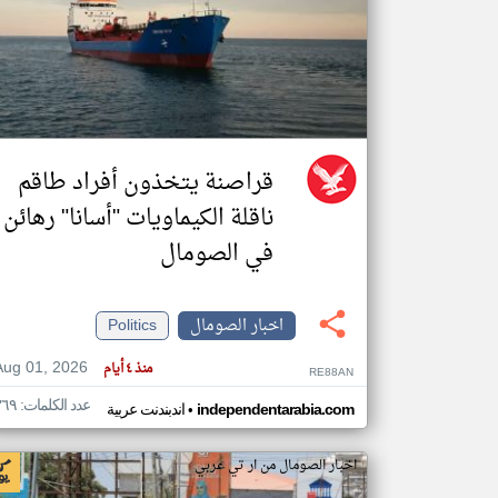
تعبر
المقالات
الموجوده
هنا عن
وجهة
نظر
قراصنة يتخذون أفراد طاقم
كاتبيها.
ناقلة الكيماويات "أسانا" رهائن
في الصومال
اخبار الصومال
Politics
Aug 01, 2026
منذ ٤ أيام
RE88AN
عدد الكلمات: ٣٦٩
•
independentarabia.com
اندبندنت عربية
اخبار الصومال من ار تي عربي