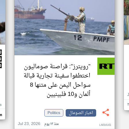
"رويترز": قراصنة صوماليون
اختطفوا سفينة تجارية قبالة
سواحل اليمن على متنها 8
ألمان و10 فلبينيين
B
اخبار الصومال
Politics
m
Jul 23, 2026
منذ ١٣ يوم
LM34UG