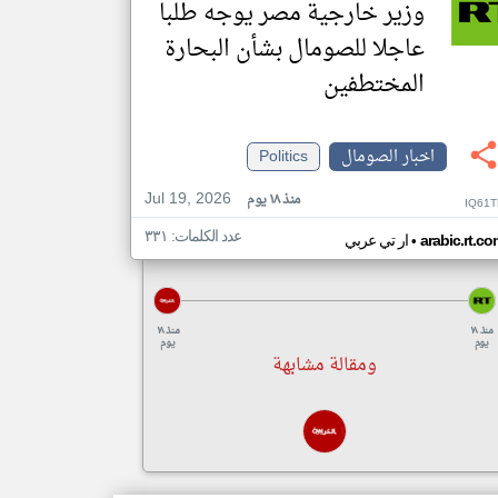
وزير خارجية مصر يوجه طلبا
عاجلا للصومال بشأن البحارة
المختطفين
اخبار الصومال
Politics
Jul 19, 2026
منذ ١٨ يوم
IQ61T
عدد الكلمات: ٣٣١
•
arabic.rt.c
ار تي عربي
منذ ١٨
منذ ١٨
يوم
يوم
ومقالة مشابهة