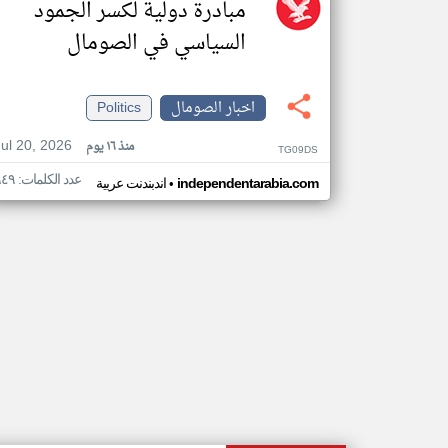
مبادرة دولية لكسر الجمود
السياسي في الصومال
اخبار الصومال
Politics
Jul 20, 2026
منذ ١٦ يوم
TG09DS
عدد الكلمات: ٩٤٩
•
independentarabia.com
اندبندنت عربية