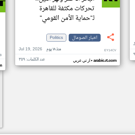
تحركات مكثفة للقاهرة
لـ"حماية الأمن القومي"
اخبار الصومال
Politics
Jul 19, 2026
منذ ١٨ يوم
EY14CV
B
عدد الكلمات: ٣٥٩
•
arabic.rt.com
ار تي عربي
om