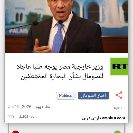
وزير خارجية مصر يوجه طلبا عاجلا
للصومال بشأن البحارة المختطفين
اخبار الصومال
Politics
Jul 19, 2026
منذ ٢٠ يوم
IQ61TB
عدد الكلمات: ٣٣١
•
arabic.rt.com
ار تي عربي