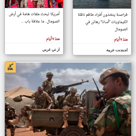
أمريكا تبحث ملفات هامة في أرض
قراصنة يتخذون أفراد طاقم ناقلة
klyoum.com
الصومال.. ما علاقة باب ...
الكيماويات "أسانا" رهائن في
تغيير الدولة
تعبر
الصومال
مصادر الأخبار من الصومال
المقالات
الموجوده
اخبار الصومال على مدار الساعة
هنا عن
منذ ٧ أيام
منذ ٧ أيام
وجهة
نظر
أهم اخبار الصومال العاجلة والمباشرة
كاتبيها.
ار تي عربي
اندبندنت عربية