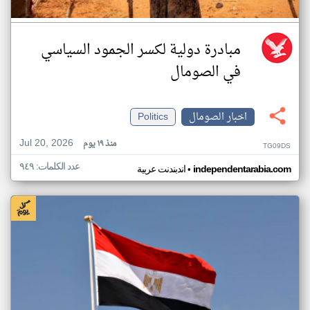
مبادرة دولية لكسر الجمود السياسي
في الصومال
اخبار الصومال
Politics
Jul 20, 2026
منذ ١٩ يوم
TG09DS
عدد الكلمات: ٩٤٩
•
independentarabia.com
اندبندنت عربية