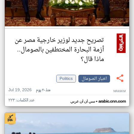
تصريح جديد لوزير خارجية مصر عن
أزمة البحارة المختطفين بالصومال..
ماذا قال؟
اخبار الصومال
Politics
Jul 19, 2026
منذ ٢٠ يوم
NR49KM
عدد الكلمات: ٢٢٣
•
arabic.cnn.com
سي ان ان عربي