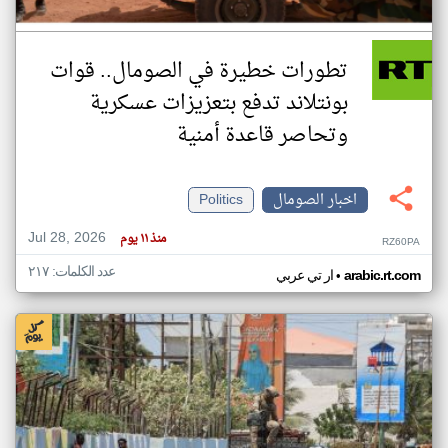
تطورات خطيرة في الصومال.. قوات
بونتلاند تدفع بتعزيزات عسكرية
وتحاصر قاعدة أمنية
اخبار الصومال
Politics
Jul 28, 2026
منذ ١١ يوم
RZ60PA
عدد الكلمات: ٢١٧
•
arabic.rt.com
ار تي عربي