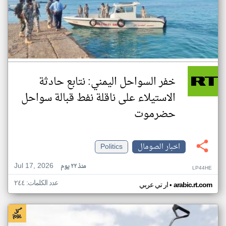
خفر السواحل اليمني: نتابع حادثة
الاستيلاء على ناقلة نفط قبالة سواحل
حضرموت
اخبار الصومال
Politics
Jul 17, 2026
منذ ٢٢ يوم
LP44HE
عدد الكلمات: ٢٤٤
•
arabic.rt.com
ار تي عربي