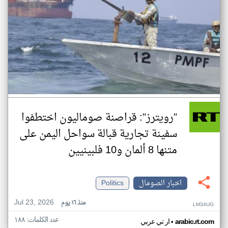
"رويترز": قراصنة صوماليون اختطفوا
سفينة تجارية قبالة سواحل اليمن على
متنها 8 ألمان و10 فلبينيين
اخبار الصومال
Politics
Jul 23, 2026
منذ ١٦ يوم
LM34UG
عدد الكلمات: ١٨٨
•
arabic.rt.com
ار تي عربي