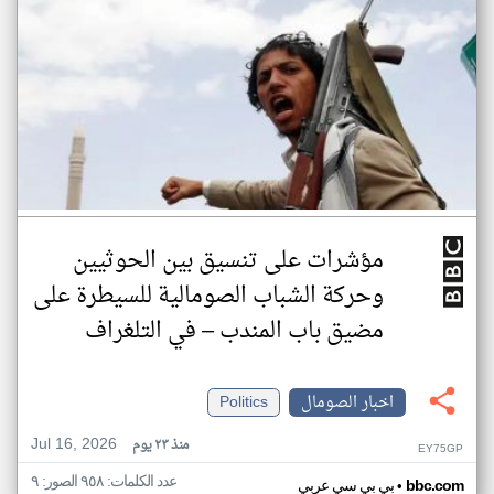
مؤشرات على تنسيق بين الحوثيين
وحركة الشباب الصومالية للسيطرة على
مضيق باب المندب – في التلغراف
اخبار الصومال
Politics
Jul 16, 2026
منذ ٢٣ يوم
EY75GP
عدد الكلمات: ٩٥٨ الصور: ٩
•
bbc.com
بي بي سي عربي