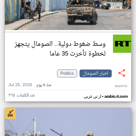
وسط ضغوط دولية.. الصومال يتجهز
لخطوة تأخرت 35 عاما
اخبار الصومال
Politics
Jul 25, 2026
منذ ١٤ يوم
BG04YE
عدد الكلمات: ٣٦٥
•
arabic.rt.com
ار تي عربي