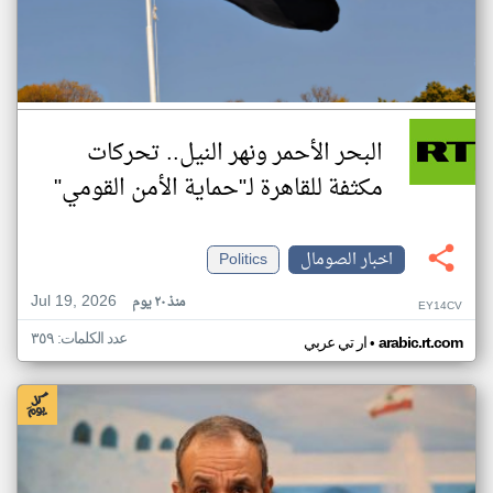
البحر الأحمر ونهر النيل.. تحركات
مكثفة للقاهرة لـ"حماية الأمن القومي"
اخبار الصومال
Politics
Jul 19, 2026
منذ ٢٠ يوم
EY14CV
عدد الكلمات: ٣٥٩
•
arabic.rt.com
ار تي عربي