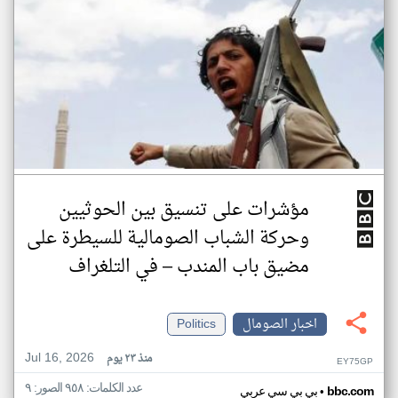
مؤشرات على تنسيق بين الحوثيين
وحركة الشباب الصومالية للسيطرة على
مضيق باب المندب – في التلغراف
اخبار الصومال
Politics
Jul 16, 2026
منذ ٢٣ يوم
EY75GP
عدد الكلمات: ٩٥٨ الصور: ٩
•
bbc.com
بي بي سي عربي