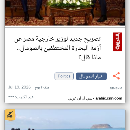
تصريح جديد لوزير خارجية مصر عن
أزمة البحارة المختطفين بالصومال..
ماذا قال؟
اخبار الصومال
Politics
Jul 19, 2026
منذ ٢٠ يوم
NR49KM
عدد الكلمات: ٢٢٣
•
arabic.cnn.com
سي ان ان عربي