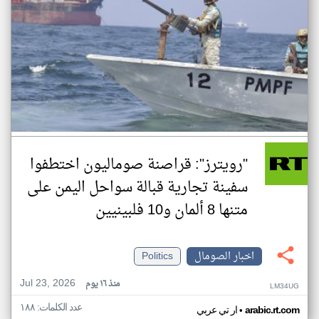
"رويترز": قراصنة صوماليون اختطفوا
سفينة تجارية قبالة سواحل اليمن على
متنها 8 ألمان و10 فلبينيين
اخبار الصومال
Politics
Jul 23, 2026
منذ ١٦ يوم
LM34UG
عدد الكلمات: ١٨٨
•
arabic.rt.com
ار تي عربي