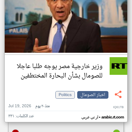
وزير خارجية مصر يوجه طلبا عاجلا
للصومال بشأن البحارة المختطفين
اخبار الصومال
Politics
Jul 19, 2026
منذ ٢٠ يوم
IQ61TB
عدد الكلمات: ٣٣١
•
arabic.rt.com
ار تي عربي