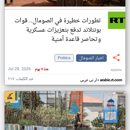
تطورات خطيرة في الصومال.. قوات
بونتلاند تدفع بتعزيزات عسكرية
وتحاصر قاعدة أمنية
اخبار الصومال
Politics
Jul 28, 2026
منذ ١١ يوم
RZ60PA
عدد الكلمات: ٢١٧
•
arabic.rt.com
ار تي عربي