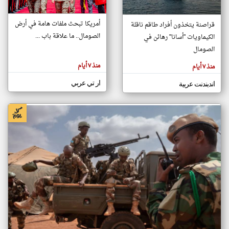
أمريكا تبحث ملفات هامة في أرض
قراصنة يتخذون أفراد طاقم ناقلة
klyoum.com
الصومال.. ما علاقة باب ...
الكيماويات "أسانا" رهائن في
تغيير الدولة
تعبر
الصومال
مصادر الأخبار من الصومال
المقالات
الموجوده
اخبار الصومال على مدار الساعة
هنا عن
منذ ٧ أيام
منذ ٧ أيام
وجهة
نظر
أهم اخبار الصومال العاجلة والمباشرة
كاتبيها.
ار تي عربي
اندبندنت عربية