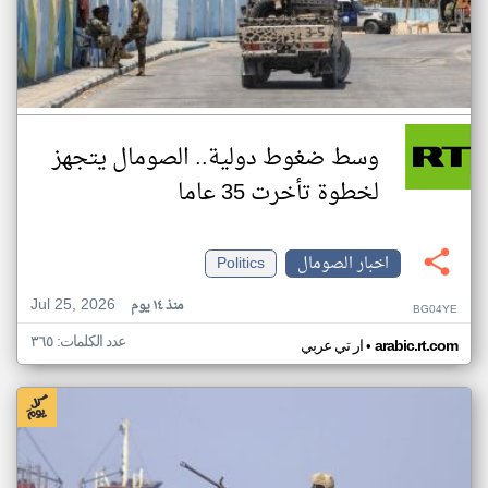
وسط ضغوط دولية.. الصومال يتجهز
لخطوة تأخرت 35 عاما
اخبار الصومال
Politics
Jul 25, 2026
منذ ١٤ يوم
BG04YE
عدد الكلمات: ٣٦٥
•
arabic.rt.com
ار تي عربي