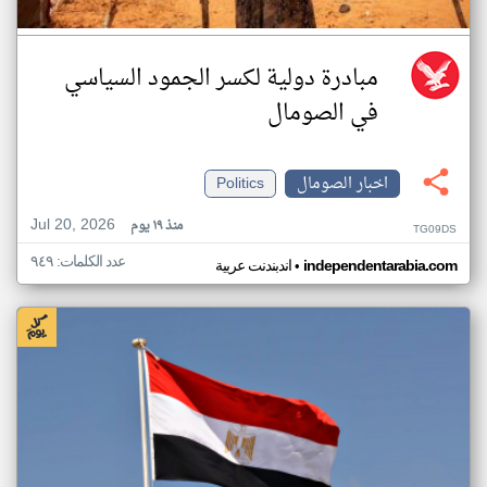
مبادرة دولية لكسر الجمود السياسي
في الصومال
اخبار الصومال
Politics
Jul 20, 2026
منذ ١٩ يوم
TG09DS
عدد الكلمات: ٩٤٩
•
independentarabia.com
اندبندنت عربية