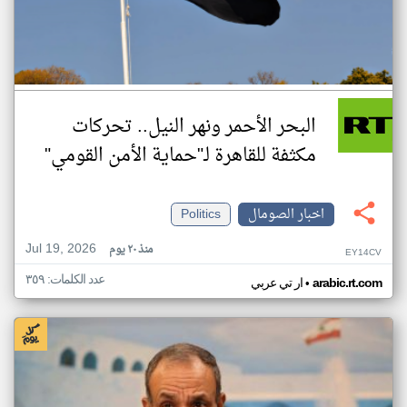
البحر الأحمر ونهر النيل.. تحركات
مكثفة للقاهرة لـ"حماية الأمن القومي"
اخبار الصومال
Politics
Jul 19, 2026
منذ ٢٠ يوم
EY14CV
عدد الكلمات: ٣٥٩
•
arabic.rt.com
ار تي عربي