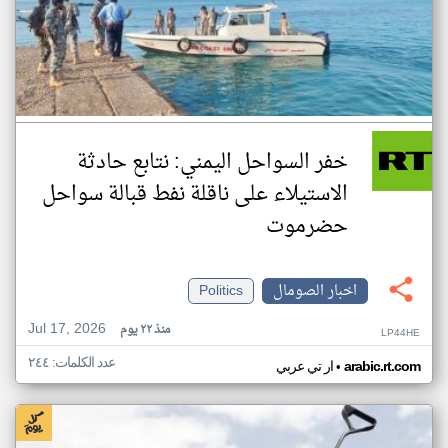
خفر السواحل اليمني: نتابع حادثة
الاستيلاء على ناقلة نفط قبالة سواحل
حضرموت
اخبار الصومال
Politics
Jul 17, 2026
منذ ٢٢ يوم
LP44HE
عدد الكلمات: ٢٤٤
•
arabic.rt.com
ار تي عربي