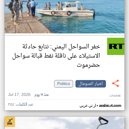
خفر السواحل اليمني: نتابع حادثة
الاستيلاء على ناقلة نفط قبالة سواحل
حضرموت
اخبار الصومال
Politics
Jul 17, 2026
منذ ١٩ يوم
LP44HE
عدد الكلمات: ٢٤٤
•
arabic.rt.com
ار تي عربي