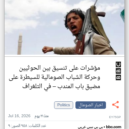
مؤشرات على تنسيق بين الحوثيين
وحركة الشباب الصومالية للسيطرة على
مضيق باب المندب – في التلغراف
اخبار الصومال
Politics
Jul 16, 2026
منذ ٢١ يوم
EY75GP
عدد الكلمات: ٩٥٨ الصور: ٩
•
bbc.com
بي بي سي عربي