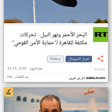
البحر الأحمر ونهر النيل.. تحركات
مكثفة للقاهرة لـ"حماية الأمن القومي"
اخبار الصومال
Politics
Jul 19, 2026
منذ ١٨ يوم
EY14CV
عدد الكلمات: ٣٥٩
•
arabic.rt.com
ار تي عربي