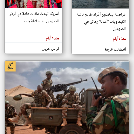
أمريكا تبحث ملفات هامة في أرض
قراصنة يتخذون أفراد طاقم ناقلة
klyoum.com
الصومال.. ما علاقة باب ...
الكيماويات "أسانا" رهائن في
تغيير الدولة
تعبر
الصومال
مصادر الأخبار من الصومال
المقالات
الموجوده
اخبار الصومال على مدار الساعة
هنا عن
منذ ٥ أيام
منذ ٥ أيام
وجهة
نظر
أهم اخبار الصومال العاجلة والمباشرة
كاتبيها.
ار تي عربي
اندبندنت عربية