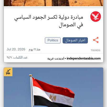
مبادرة دولية لكسر الجمود السياسي
في الصومال
اخبار الصومال
Politics
Jul 20, 2026
منذ ١٦ يوم
TG09DS
عدد الكلمات: ٩٤٩
•
independentarabia.com
اندبندنت عربية