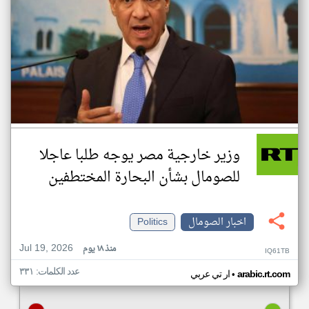
وزير خارجية مصر يوجه طلبا عاجلا
للصومال بشأن البحارة المختطفين
اخبار الصومال
Politics
Jul 19, 2026
منذ ١٨ يوم
IQ61TB
عدد الكلمات: ٣٣١
•
arabic.rt.com
ار تي عربي