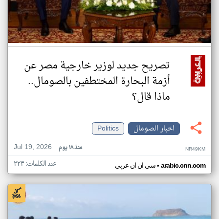
تصريح جديد لوزير خارجية مصر عن
أزمة البحارة المختطفين بالصومال..
ماذا قال؟
اخبار الصومال
Politics
Jul 19, 2026
منذ ١٨ يوم
NR49KM
عدد الكلمات: ٢٢٣
•
arabic.cnn.com
سي ان ان عربي