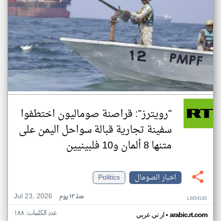
"رويترز": قراصنة صوماليون اختطفوا
سفينة تجارية قبالة سواحل اليمن على
متنها 8 ألمان و10 فلبينيين
اخبار الصومال
Politics
Jul 23, 2026
منذ ١٣ يوم
LM34UG
عدد الكلمات: ١٨٨
•
arabic.rt.com
ار تي عربي