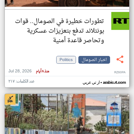
تطورات خطيرة في الصومال.. قوات
بونتلاند تدفع بتعزيزات عسكرية
وتحاصر قاعدة أمنية
اخبار الصومال
Politics
Jul 28, 2026
منذ ٨ أيام
RZ60PA
عدد الكلمات: ٢١٧
•
arabic.rt.com
ار تي عربي