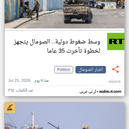
وسط ضغوط دولية.. الصومال يتجهز
لخطوة تأخرت 35 عاما
اخبار الصومال
Politics
Jul 25, 2026
منذ ١٢ يوم
BG04YE
عدد الكلمات: ٣٦٥
•
arabic.rt.com
ار تي عربي