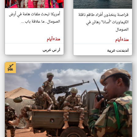
أمريكا تبحث ملفات هامة في أرض
قراصنة يتخذون أفراد طاقم ناقلة
klyoum.com
الصومال.. ما علاقة باب ...
الكيماويات "أسانا" رهائن في
تغيير الدولة
تعبر
الصومال
مصادر الأخبار من الصومال
المقالات
الموجوده
اخبار الصومال على مدار الساعة
هنا عن
منذ ٥ أيام
منذ ٥ أيام
وجهة
نظر
أهم اخبار الصومال العاجلة والمباشرة
كاتبيها.
ار تي عربي
اندبندنت عربية