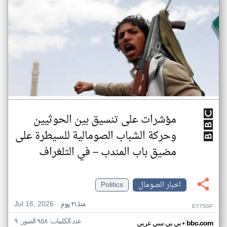
مؤشرات على تنسيق بين الحوثيين
وحركة الشباب الصومالية للسيطرة على
مضيق باب المندب – في التلغراف
اخبار الصومال
Politics
Jul 16, 2026
منذ ٢١ يوم
EY75GP
عدد الكلمات: ٩٥٨ الصور: ٩
•
bbc.com
بي بي سي عربي