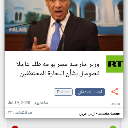
وزير خارجية مصر يوجه طلبا عاجلا
للصومال بشأن البحارة المختطفين
اخبار الصومال
Politics
Jul 19, 2026
منذ ١٨ يوم
IQ61TB
عدد الكلمات: ٣٣١
•
arabic.rt.com
ار تي عربي