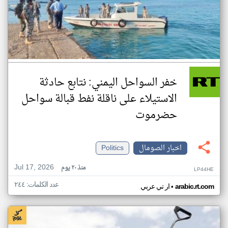
خفر السواحل اليمني: نتابع حادثة
الاستيلاء على ناقلة نفط قبالة سواحل
حضرموت
اخبار الصومال
Politics
Jul 17, 2026
منذ ٢٠ يوم
LP44HE
عدد الكلمات: ٢٤٤
•
arabic.rt.com
ار تي عربي