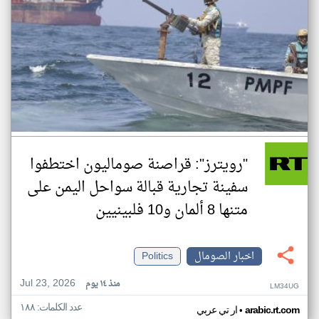
"رويترز": قراصنة صوماليون اختطفوا
سفينة تجارية قبالة سواحل اليمن على
متنها 8 ألمان و10 فلبينيين
اخبار الصومال
Politics
Jul 23, 2026
منذ ١٤ يوم
LM34UG
عدد الكلمات: ١٨٨
•
arabic.rt.com
ار تي عربي