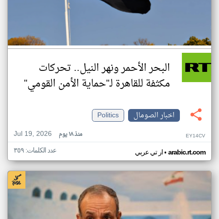
البحر الأحمر ونهر النيل.. تحركات
مكثفة للقاهرة لـ"حماية الأمن القومي"
اخبار الصومال
Politics
Jul 19, 2026
منذ ١٨ يوم
EY14CV
عدد الكلمات: ٣٥٩
•
arabic.rt.com
ار تي عربي