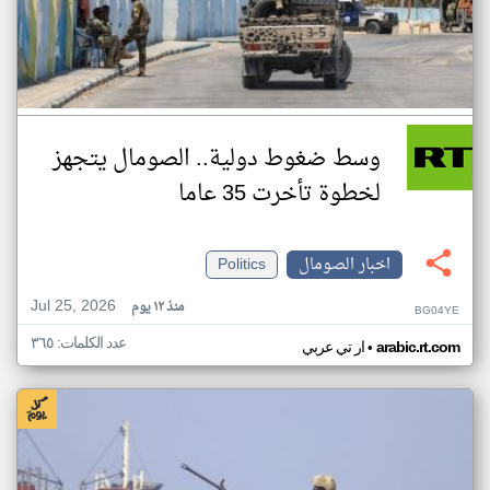
وسط ضغوط دولية.. الصومال يتجهز
لخطوة تأخرت 35 عاما
اخبار الصومال
Politics
Jul 25, 2026
منذ ١٢ يوم
BG04YE
عدد الكلمات: ٣٦٥
•
arabic.rt.com
ار تي عربي