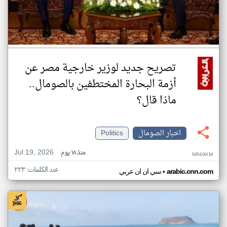
تصريح جديد لوزير خارجية مصر عن
أزمة البحارة المختطفين بالصومال..
ماذا قال؟
اخبار الصومال
Politics
Jul 19, 2026
منذ ١٨ يوم
NR49KM
عدد الكلمات: ٢٢٣
•
arabic.cnn.com
سي ان ان عربي