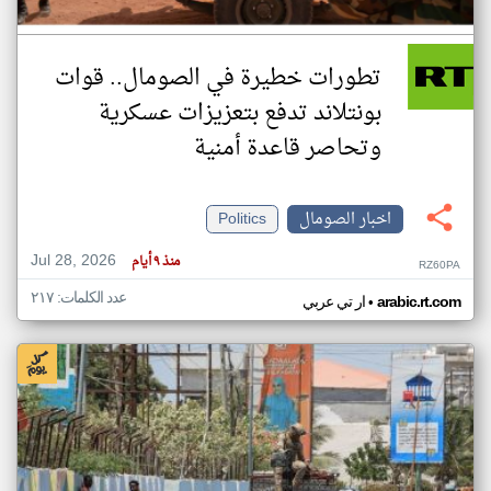
تطورات خطيرة في الصومال.. قوات
بونتلاند تدفع بتعزيزات عسكرية
وتحاصر قاعدة أمنية
اخبار الصومال
Politics
Jul 28, 2026
منذ ٩ أيام
RZ60PA
عدد الكلمات: ٢١٧
•
arabic.rt.com
ار تي عربي