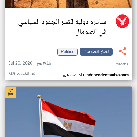
مبادرة دولية لكسر الجمود السياسي
في الصومال
اخبار الصومال
Politics
Jul 20, 2026
منذ ١٧ يوم
TG09DS
عدد الكلمات: ٩٤٩
•
independentarabia.com
اندبندنت عربية