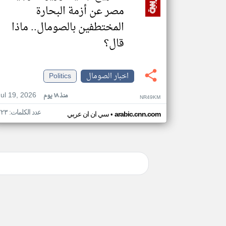
مصر عن أزمة البحارة
المختطفين بالصومال.. ماذا
قال؟
اخبار الصومال
Politics
Jul 19, 2026
منذ ١٨ يوم
NR49KM
عدد الكلمات: ٢٢٣
•
arabic.cnn.com
سي ان ان عربي