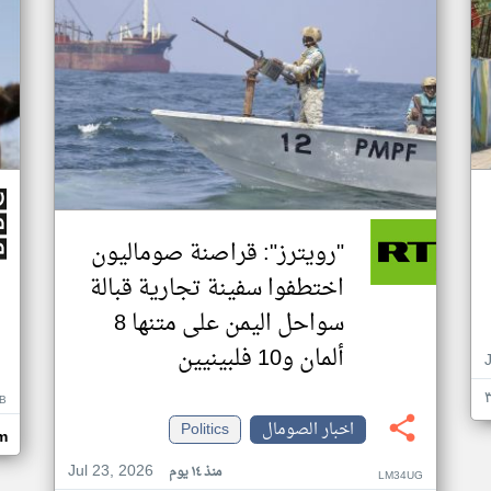
"رويترز": قراصنة صوماليون
اختطفوا سفينة تجارية قبالة
سواحل اليمن على متنها 8
ألمان و10 فلبينيين
B
اخبار الصومال
Politics
m
Jul 23, 2026
منذ ١٤ يوم
LM34UG