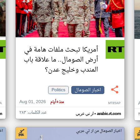
أمريكا تبحث ملفات هامة في
أرض الصومال.. ما علاقة باب
المندب وخليج عدن؟
اخبار الصومال
Politics
Aug 01, 2026
منذ ٥ أيام
A
MT85AP
عدد الكلمات: ٢٨٣
•
arabic.rt.com
ار تي عربي
om
اخبار الصومال من ار تي عربي
اخ