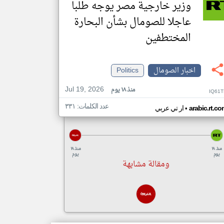
وزير خارجية مصر يوجه طلبا
عاجلا للصومال بشأن البحارة
المختطفين
اخبار الصومال
Politics
Jul 19, 2026
منذ ١٨ يوم
IQ61T
عدد الكلمات: ٣٣١
•
arabic.rt.c
ار تي عربي
منذ ١٨
منذ ١٨
يوم
يوم
ومقالة مشابهة