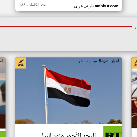
عدد الكلمات: ١٨٨
•
arabic.rt.com
ار تي عربي
اخبار الصومال من ار تي عربي
اخ
البحر الأحمر ونهر النيل..