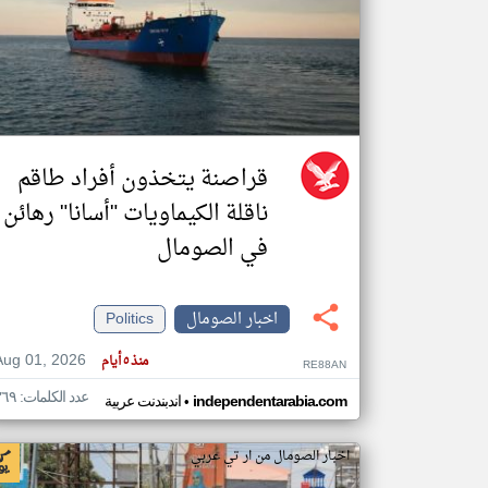
تعبر
المقالات
الموجوده
هنا عن
وجهة
نظر
قراصنة يتخذون أفراد طاقم
كاتبيها.
ناقلة الكيماويات "أسانا" رهائن
في الصومال
اخبار الصومال
Politics
Aug 01, 2026
منذ ٥ أيام
RE88AN
عدد الكلمات: ٣٦٩
•
independentarabia.com
اندبندنت عربية
اخبار الصومال من ار تي عربي