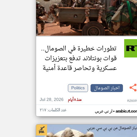
klyoum.com
تغيير الدولة
مصادر الأخبار من الصومال
اخبار الصومال على مدار الساعة
تطورات خطيرة في الصومال..
أهم اخبار الصومال العاجلة والمباشرة
قوات بونتلاند تدفع بتعزيزات
عسكرية وتحاصر قاعدة أمنية
اخبار الصومال
Politics
Jul 28, 2026
منذ ٨ أيام
RZ60P
عدد الكلمات: ٢١٧
•
arabic.rt.c
ار تي عربي
بار الصومال من بي بي سي عربي