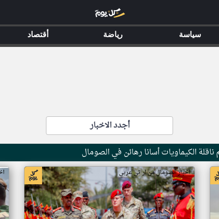
سياسة
رياضة
أقتصاد
أجدد الاخبار
ناقلة الكيماويات أسانا رهائن في الصومال
اخبار الصومال من ار تي عربي
اخ