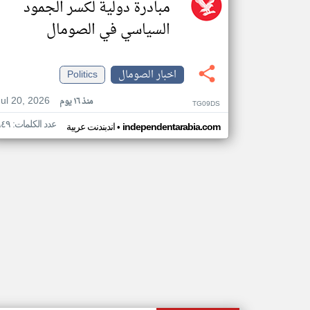
مبادرة دولية لكسر الجمود
السياسي في الصومال
اخبار الصومال
Politics
Jul 20, 2026
منذ ١٦ يوم
TG09DS
عدد الكلمات: ٩٤٩
•
independentarabia.com
اندبندنت عربية