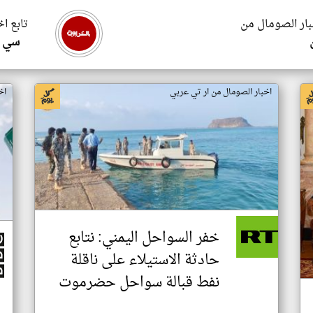
بار الصومال من
تابع ا
سي ا
اخبار الصومال من ار تي عربي
اخ
خفر السواحل اليمني: نتابع
حادثة الاستيلاء على ناقلة
نفط قبالة سواحل حضرموت