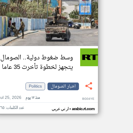
وسط ضغوط دولية.. الصومال
يتجهز لخطوة تأخرت 35 عاما
اخبار الصومال
Politics
Jul 25, 2026
منذ ١٢ يوم
BG04YE
عدد الكلمات: ٣٦٥
•
arabic.rt.com
ار تي عربي