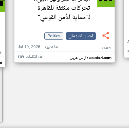
تحركات مكثفة للقاهرة
لـ"حماية الأمن القومي"
اخبار الصومال
Politics
Jul 19, 2026
منذ ١٨ يوم
EY14CV
B
عدد الكلمات: ٣٥٩
•
arabic.rt.com
ار تي عربي
om