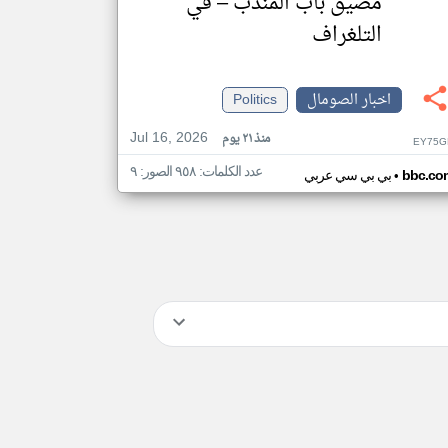
مضيق باب المندب – في
التلغراف
اخبار الصومال
Politics
Jul 16, 2026
منذ ٢١ يوم
EY75G
عدد الكلمات: ٩٥٨ الصور: ٩
•
bbc.co
بي بي سي عربي