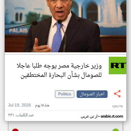
وزير خارجية مصر يوجه طلبا عاجلا
للصومال بشأن البحارة المختطفين
اخبار الصومال
Politics
Jul 19, 2026
منذ ١٨ يوم
IQ61TB
عدد الكلمات: ٣٣١
•
arabic.rt.com
ار تي عربي