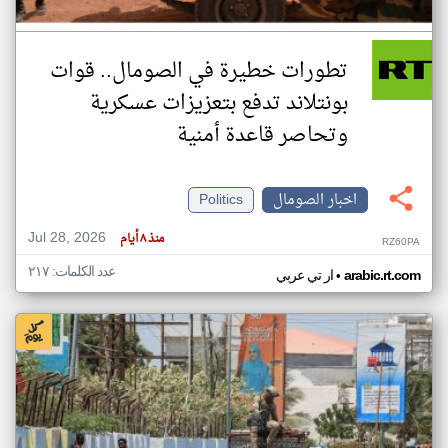
تطورات خطيرة في الصومال.. قوات
بونتلاند تدفع بتعزيزات عسكرية
وتحاصر قاعدة أمنية
اخبار الصومال
Politics
Jul 28, 2026
منذ ٨ أيام
RZ60PA
عدد الكلمات: ٢١٧
•
arabic.rt.com
ار تي عربي