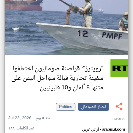
"رويترز": قراصنة صوماليون اختطفوا
سفينة تجارية قبالة سواحل اليمن على
متنها 8 ألمان و10 فلبينيين
اخبار الصومال
Politics
Jul 23, 2026
منذ ١٤ يوم
LM34UG
عدد الكلمات: ١٨٨
•
arabic.rt.com
ار تي عربي