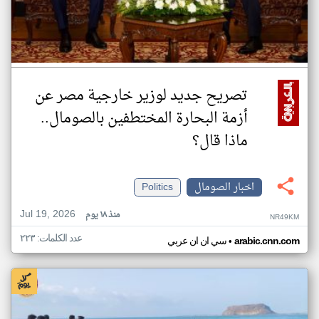
تصريح جديد لوزير خارجية مصر عن
أزمة البحارة المختطفين بالصومال..
ماذا قال؟
اخبار الصومال
Politics
Jul 19, 2026
منذ ١٨ يوم
NR49KM
عدد الكلمات: ٢٢٣
•
arabic.cnn.com
سي ان ان عربي