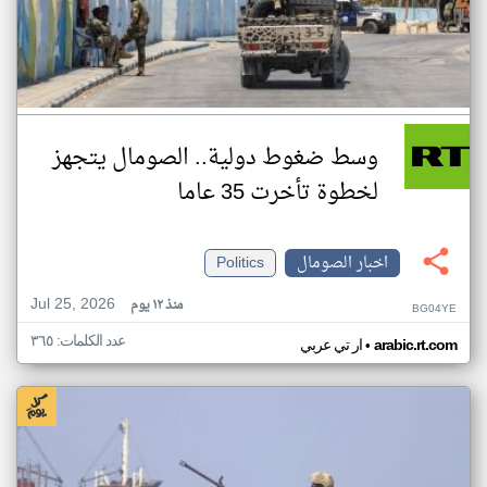
وسط ضغوط دولية.. الصومال يتجهز
لخطوة تأخرت 35 عاما
اخبار الصومال
Politics
Jul 25, 2026
منذ ١٢ يوم
BG04YE
عدد الكلمات: ٣٦٥
•
arabic.rt.com
ار تي عربي