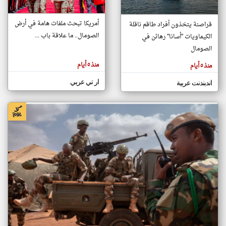
أمريكا تبحث ملفات هامة في أرض
قراصنة يتخذون أفراد طاقم ناقلة
klyoum.com
الصومال.. ما علاقة باب ...
الكيماويات "أسانا" رهائن في
تغيير الدولة
تعبر
الصومال
مصادر الأخبار من الصومال
المقالات
الموجوده
اخبار الصومال على مدار الساعة
هنا عن
منذ ٥ أيام
منذ ٥ أيام
وجهة
نظر
أهم اخبار الصومال العاجلة والمباشرة
كاتبيها.
ار تي عربي
اندبندنت عربية