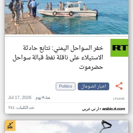
خفر السواحل اليمني: نتابع حادثة
الاستيلاء على ناقلة نفط قبالة سواحل
حضرموت
اخبار الصومال
Politics
Jul 17, 2026
منذ ١٩ يوم
LP44HE
عدد الكلمات: ٢٤٤
•
arabic.rt.com
ار تي عربي