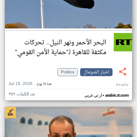
البحر الأحمر ونهر النيل.. تحركات
مكثفة للقاهرة لـ"حماية الأمن القومي"
اخبار الصومال
Politics
Jul 19, 2026
منذ ١٨ يوم
EY14CV
عدد الكلمات: ٣٥٩
•
arabic.rt.com
ار تي عربي