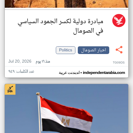
مبادرة دولية لكسر الجمود السياسي
في الصومال
اخبار الصومال
Politics
Jul 20, 2026
منذ ١٦ يوم
TG09DS
عدد الكلمات: ٩٤٩
•
independentarabia.com
اندبندنت عربية