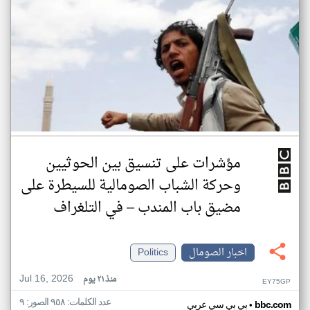
مؤشرات على تنسيق بين الحوثيين
وحركة الشباب الصومالية للسيطرة على
مضيق باب المندب – في التلغراف
اخبار الصومال
Politics
Jul 16, 2026
منذ ٢١ يوم
EY75GP
عدد الكلمات: ٩٥٨ الصور: ٩
•
bbc.com
بي بي سي عربي