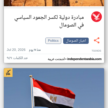
مبادرة دولية لكسر الجمود السياسي
في الصومال
اخبار الصومال
Politics
Jul 20, 2026
منذ ١٧ يوم
TG09DS
عدد الكلمات: ٩٤٩
•
independentarabia.com
اندبندنت عربية