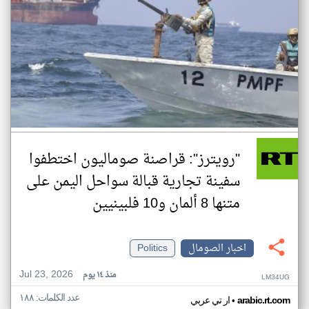
"رويترز": قراصنة صوماليون اختطفوا
سفينة تجارية قبالة سواحل اليمن على
متنها 8 ألمان و10 فلبينيين
اخبار الصومال
Politics
Jul 23, 2026
منذ ١٤ يوم
LM34UG
عدد الكلمات: ١٨٨
•
arabic.rt.com
ار تي عربي