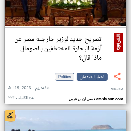
تصريح جديد لوزير خارجية مصر عن
أزمة البحارة المختطفين بالصومال..
ماذا قال؟
اخبار الصومال
Politics
Jul 19, 2026
منذ ١٨ يوم
NR49KM
عدد الكلمات: ٢٢٣
•
arabic.cnn.com
سي ان ان عربي