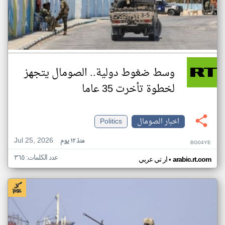
وسط ضغوط دولية.. الصومال يتجهز
لخطوة تأخرت 35 عاما
اخبار الصومال
Politics
Jul 25, 2026
منذ ١٢ يوم
BG04YE
عدد الكلمات: ٣٦٥
•
arabic.rt.com
ار تي عربي