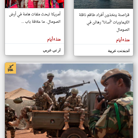
أمريكا تبحث ملفات هامة في أرض
قراصنة يتخذون أفراد طاقم ناقلة
klyoum.com
الصومال.. ما علاقة باب ...
الكيماويات "أسانا" رهائن في
تغيير الدولة
تعبر
الصومال
مصادر الأخبار من الصومال
المقالات
الموجوده
اخبار الصومال على مدار الساعة
هنا عن
منذ ٥ أيام
منذ ٥ أيام
وجهة
نظر
أهم اخبار الصومال العاجلة والمباشرة
كاتبيها.
ار تي عربي
اندبندنت عربية