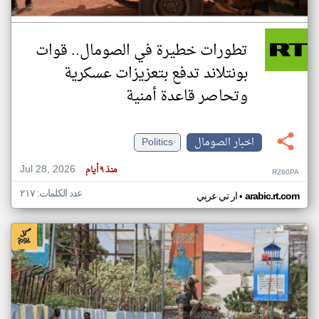
تطورات خطيرة في الصومال.. قوات
بونتلاند تدفع بتعزيزات عسكرية
وتحاصر قاعدة أمنية
اخبار الصومال
Politics
Jul 28, 2026
منذ ٩ أيام
RZ60PA
عدد الكلمات: ٢١٧
•
arabic.rt.com
ار تي عربي