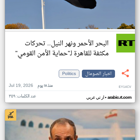
البحر الأحمر ونهر النيل.. تحركات
مكثفة للقاهرة لـ"حماية الأمن القومي"
اخبار الصومال
Politics
Jul 19, 2026
منذ ١٨ يوم
EY14CV
عدد الكلمات: ٣٥٩
•
arabic.rt.com
ار تي عربي