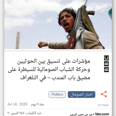
مؤشرات على تنسيق بين الحوثيين
وحركة الشباب الصومالية للسيطرة على
مضيق باب المندب – في التلغراف
اخبار الصومال
Politics
Jul 16, 2026
منذ ٢١ يوم
EY75GP
عدد الكلمات: ٩٥٨ الصور: ٩
•
bbc.com
بي بي سي عربي