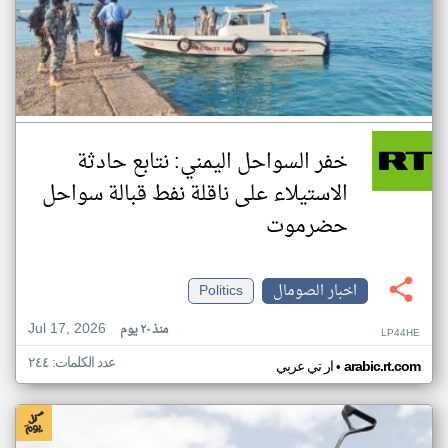
خفر السواحل اليمني: نتابع حادثة
الاستيلاء على ناقلة نفط قبالة سواحل
حضرموت
اخبار الصومال
Politics
Jul 17, 2026
منذ ٢٠ يوم
LP44HE
عدد الكلمات: ٢٤٤
•
arabic.rt.com
ار تي عربي