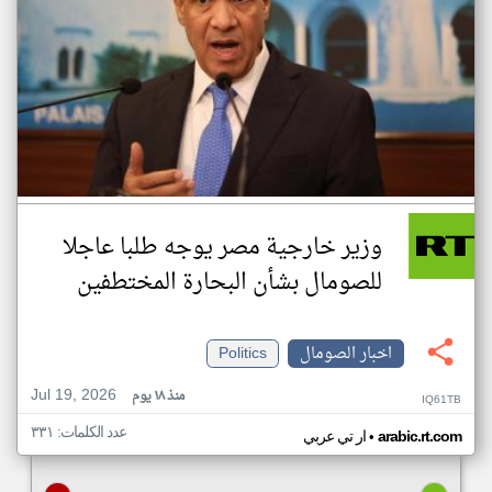
وزير خارجية مصر يوجه طلبا عاجلا
للصومال بشأن البحارة المختطفين
اخبار الصومال
Politics
Jul 19, 2026
منذ ١٨ يوم
IQ61TB
عدد الكلمات: ٣٣١
•
arabic.rt.com
ار تي عربي