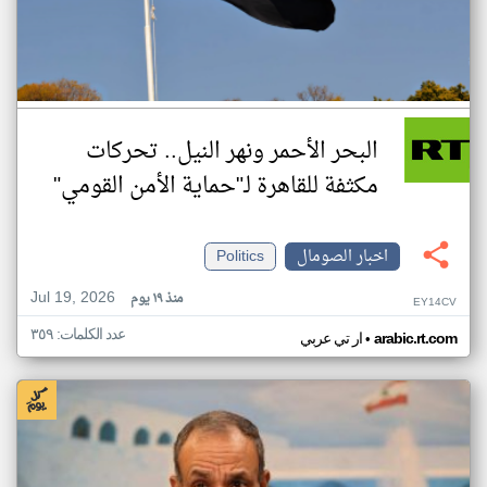
البحر الأحمر ونهر النيل.. تحركات
مكثفة للقاهرة لـ"حماية الأمن القومي"
اخبار الصومال
Politics
Jul 19, 2026
منذ ١٩ يوم
EY14CV
عدد الكلمات: ٣٥٩
•
arabic.rt.com
ار تي عربي