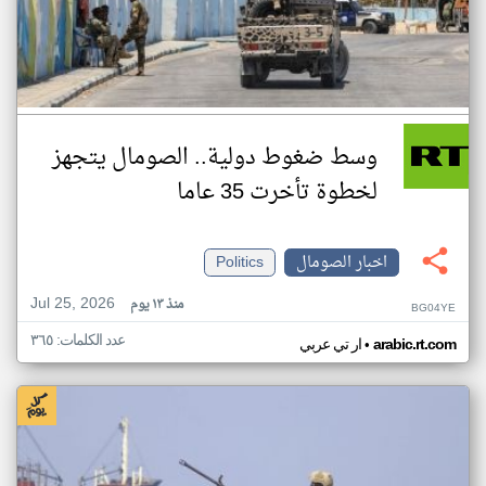
وسط ضغوط دولية.. الصومال يتجهز
لخطوة تأخرت 35 عاما
اخبار الصومال
Politics
Jul 25, 2026
منذ ١٣ يوم
BG04YE
عدد الكلمات: ٣٦٥
•
arabic.rt.com
ار تي عربي