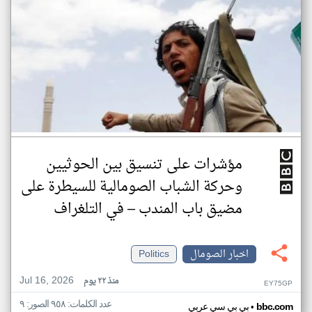
مؤشرات على تنسيق بين الحوثيين
وحركة الشباب الصومالية للسيطرة على
مضيق باب المندب – في التلغراف
اخبار الصومال
Politics
Jul 16, 2026
منذ ٢٢ يوم
EY75GP
عدد الكلمات: ٩٥٨ الصور: ٩
•
bbc.com
بي بي سي عربي