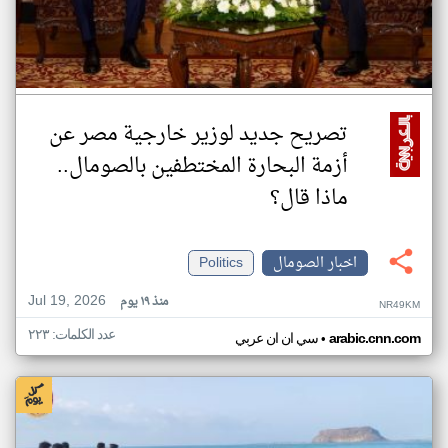
تصريح جديد لوزير خارجية مصر عن
أزمة البحارة المختطفين بالصومال..
ماذا قال؟
اخبار الصومال
Politics
Jul 19, 2026
منذ ١٩ يوم
NR49KM
عدد الكلمات: ٢٢٣
•
arabic.cnn.com
سي ان ان عربي