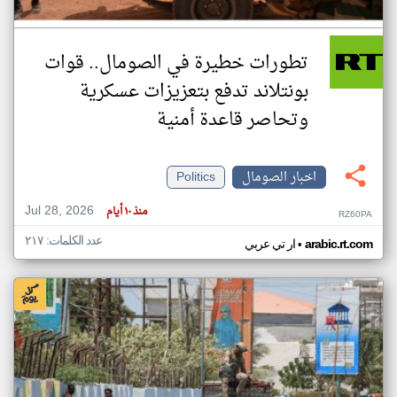
تطورات خطيرة في الصومال.. قوات
بونتلاند تدفع بتعزيزات عسكرية
وتحاصر قاعدة أمنية
اخبار الصومال
Politics
Jul 28, 2026
منذ ١٠ أيام
RZ60PA
عدد الكلمات: ٢١٧
•
arabic.rt.com
ار تي عربي