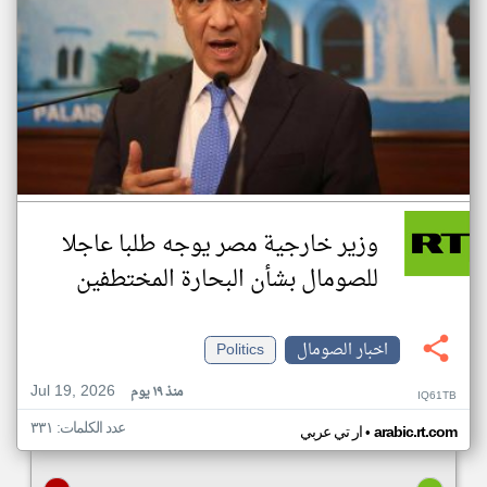
وزير خارجية مصر يوجه طلبا عاجلا
للصومال بشأن البحارة المختطفين
اخبار الصومال
Politics
Jul 19, 2026
منذ ١٩ يوم
IQ61TB
عدد الكلمات: ٣٣١
•
arabic.rt.com
ار تي عربي