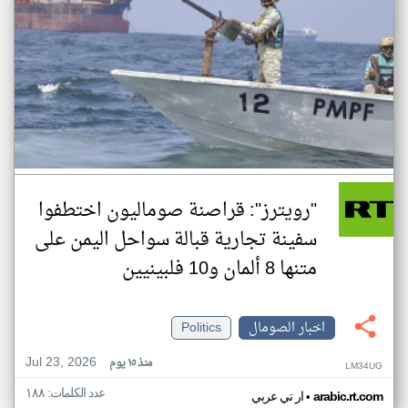
"رويترز": قراصنة صوماليون اختطفوا
سفينة تجارية قبالة سواحل اليمن على
متنها 8 ألمان و10 فلبينيين
اخبار الصومال
Politics
Jul 23, 2026
منذ ١٥ يوم
LM34UG
عدد الكلمات: ١٨٨
•
arabic.rt.com
ار تي عربي