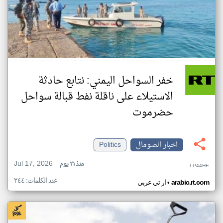
خفر السواحل اليمني: نتابع حادثة
الاستيلاء على ناقلة نفط قبالة سواحل
حضرموت
اخبار الصومال
Politics
Jul 17, 2026
منذ ٢١ يوم
LP44HE
عدد الكلمات: ٢٤٤
•
arabic.rt.com
ار تي عربي