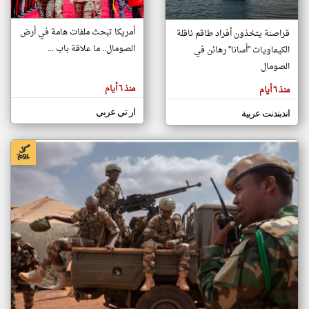
أمريكا تبحث ملفات هامة في أرض
قراصنة يتخذون أفراد طاقم ناقلة
klyoum.com
الصومال.. ما علاقة باب ...
الكيماويات "أسانا" رهائن في
تغيير الدولة
تعبر
الصومال
مصادر الأخبار من الصومال
المقالات
الموجوده
اخبار الصومال على مدار الساعة
هنا عن
منذ ٦ أيام
منذ ٦ أيام
وجهة
نظر
أهم اخبار الصومال العاجلة والمباشرة
كاتبيها.
ار تي عربي
اندبندنت عربية