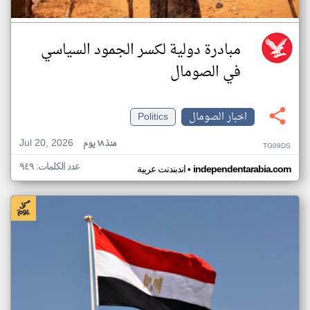
مبادرة دولية لكسر الجمود السياسي
في الصومال
اخبار الصومال
Politics
Jul 20, 2026
منذ ١٨ يوم
TG09DS
عدد الكلمات: ٩٤٩
•
independentarabia.com
اندبندنت عربية