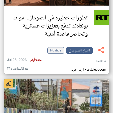
تطورات خطيرة في الصومال.. قوات
بونتلاند تدفع بتعزيزات عسكرية
وتحاصر قاعدة أمنية
اخبار الصومال
Politics
Jul 28, 2026
منذ ٩ أيام
RZ60PA
عدد الكلمات: ٢١٧
•
arabic.rt.com
ار تي عربي