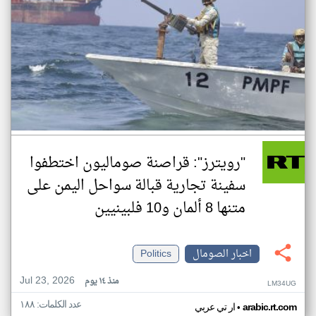
"رويترز": قراصنة صوماليون اختطفوا
سفينة تجارية قبالة سواحل اليمن على
متنها 8 ألمان و10 فلبينيين
اخبار الصومال
Politics
Jul 23, 2026
منذ ١٤ يوم
LM34UG
عدد الكلمات: ١٨٨
•
arabic.rt.com
ار تي عربي