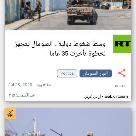
وسط ضغوط دولية.. الصومال يتجهز
لخطوة تأخرت 35 عاما
اخبار الصومال
Politics
Jul 25, 2026
منذ ١٢ يوم
BG04YE
عدد الكلمات: ٣٦٥
•
arabic.rt.com
ار تي عربي