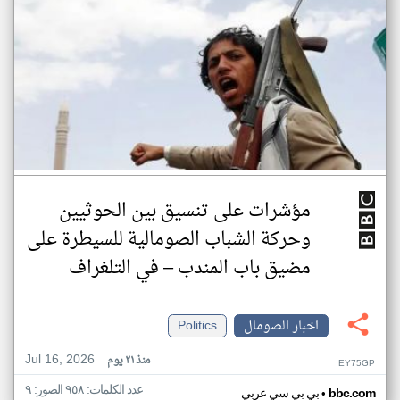
مؤشرات على تنسيق بين الحوثيين
وحركة الشباب الصومالية للسيطرة على
مضيق باب المندب – في التلغراف
اخبار الصومال
Politics
Jul 16, 2026
منذ ٢١ يوم
EY75GP
عدد الكلمات: ٩٥٨ الصور: ٩
•
bbc.com
بي بي سي عربي