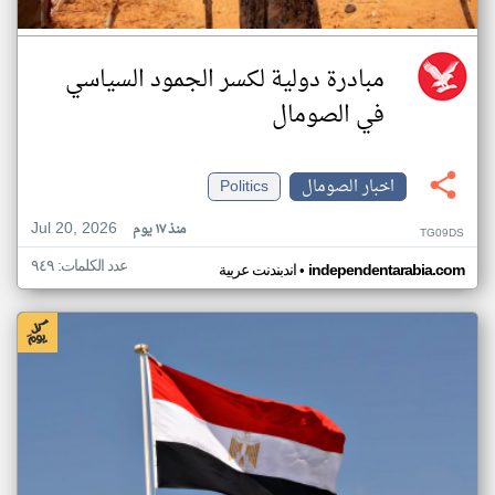
مبادرة دولية لكسر الجمود السياسي
في الصومال
اخبار الصومال
Politics
Jul 20, 2026
منذ ١٧ يوم
TG09DS
عدد الكلمات: ٩٤٩
•
independentarabia.com
اندبندنت عربية