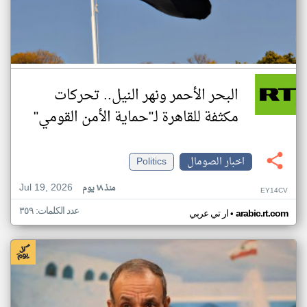
البحر الأحمر ونهر النيل.. تحركات
مكثفة للقاهرة لـ"حماية الأمن القومي"
اخبار الصومال
Politics
Jul 19, 2026
منذ ١٨ يوم
EY14CV
عدد الكلمات: ٣٥٩
•
arabic.rt.com
ار تي عربي