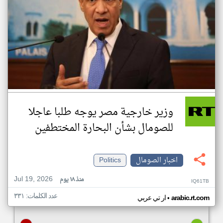
وزير خارجية مصر يوجه طلبا عاجلا
للصومال بشأن البحارة المختطفين
اخبار الصومال
Politics
Jul 19, 2026
منذ ١٨ يوم
IQ61TB
عدد الكلمات: ٣٣١
•
arabic.rt.com
ار تي عربي