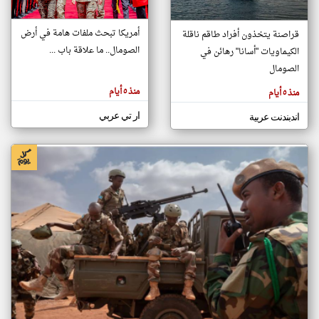
أمريكا تبحث ملفات هامة في أرض
قراصنة يتخذون أفراد طاقم ناقلة
klyoum.com
الصومال.. ما علاقة باب ...
الكيماويات "أسانا" رهائن في
تغيير الدولة
تعبر
الصومال
مصادر الأخبار من الصومال
المقالات
الموجوده
اخبار الصومال على مدار الساعة
هنا عن
منذ ٥ أيام
منذ ٥ أيام
وجهة
نظر
أهم اخبار الصومال العاجلة والمباشرة
كاتبيها.
ار تي عربي
اندبندنت عربية