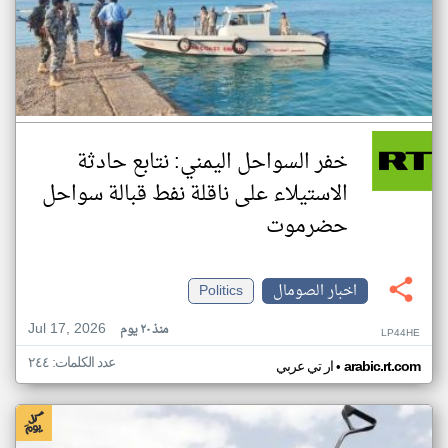
خفر السواحل اليمني: نتابع حادثة
الاستيلاء على ناقلة نفط قبالة سواحل
حضرموت
اخبار الصومال
Politics
Jul 17, 2026
منذ ٢٠ يوم
LP44HE
عدد الكلمات: ٢٤٤
•
arabic.rt.com
ار تي عربي