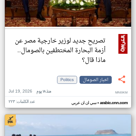
تصريح جديد لوزير خارجية مصر عن
أزمة البحارة المختطفين بالصومال..
ماذا قال؟
اخبار الصومال
Politics
Jul 19, 2026
منذ ١٨ يوم
NR49KM
عدد الكلمات: ٢٢٣
•
arabic.cnn.com
سي ان ان عربي