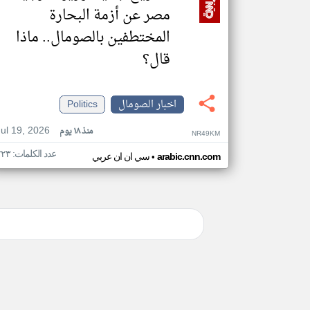
مصر عن أزمة البحارة
المختطفين بالصومال.. ماذا
قال؟
اخبار الصومال
Politics
Jul 19, 2026
منذ ١٨ يوم
NR49KM
عدد الكلمات: ٢٢٣
•
arabic.cnn.com
سي ان ان عربي