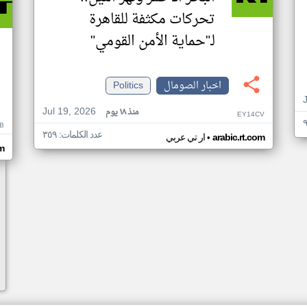
تحركات مكثفة للقاهرة
لـ"حماية الأمن القومي"
اخبار الصومال
Politics
Jul 19, 2026
منذ ١٨ يوم
EY14CV
B
عدد الكلمات: ٣٥٩
•
arabic.rt.com
ار تي عربي
om