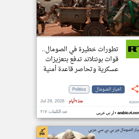
klyoum.com
تغيير الدولة
مصادر الأخبار من الصومال
اخبار الصومال على مدار الساعة
تطورات خطيرة في الصومال..
أهم اخبار الصومال العاجلة والمباشرة
قوات بونتلاند تدفع بتعزيزات
عسكرية وتحاصر قاعدة أمنية
اخبار الصومال
Politics
Jul 28, 2026
منذ ٩ أيام
RZ60P
عدد الكلمات: ٢١٧
•
arabic.rt.c
ار تي عربي
بار الصومال من بي بي سي عربي