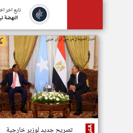
تابع اخر اخ
النهضة ني
اخبار الصومال من سي ان ان عربي
تصريح جديد لوزير خارجية