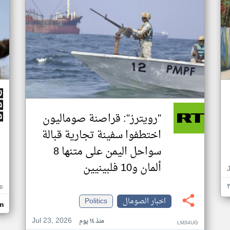
"رويترز": قراصنة صوماليون
اختطفوا سفينة تجارية قبالة
سواحل اليمن على متنها 8
ألمان و10 فلبينيين
B
اخبار الصومال
Politics
m
Jul 23, 2026
منذ ١٤ يوم
LM34UG