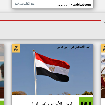
عدد الكلمات: ١٨٨
•
arabic.rt.com
ار تي عربي
اخبار الصومال من ار تي عربي
اخ
البحر الأحمر ونهر النيل..