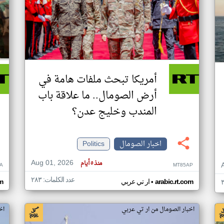
أمريكا تبحث ملفات هامة في
أرض الصومال.. ما علاقة باب
المندب وخليج عدن؟
اخبار الصومال
Politics
Aug 01, 2026
منذ ٥ أيام
A
MT85AP
عدد الكلمات: ٢٨٣
•
arabic.rt.com
ار تي عربي
om
اخبار الصومال من ار تي عربي
اخ