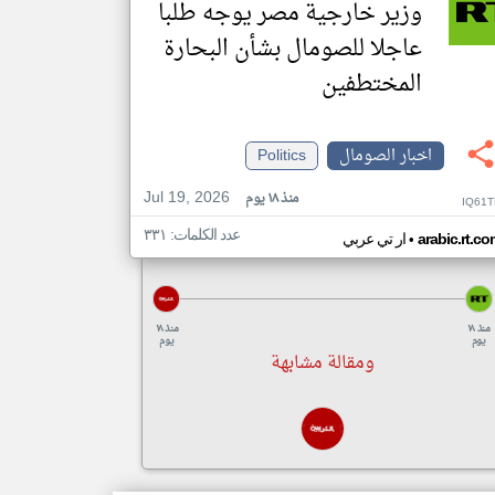
وزير خارجية مصر يوجه طلبا
عاجلا للصومال بشأن البحارة
المختطفين
اخبار الصومال
Politics
Jul 19, 2026
منذ ١٨ يوم
IQ61T
عدد الكلمات: ٣٣١
•
arabic.rt.c
ار تي عربي
منذ ١٨
منذ ١٨
يوم
يوم
ومقالة مشابهة