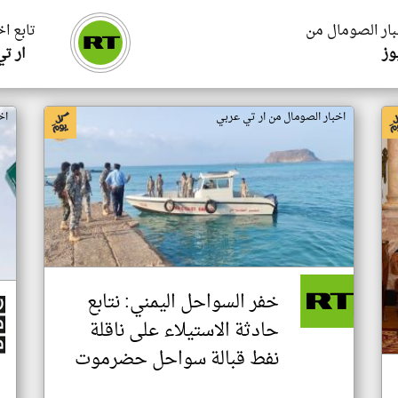
بار الصومال من
تابع ا
وز
ار ت
اخبار الصومال من ار تي عربي
اخ
خفر السواحل اليمني: نتابع
حادثة الاستيلاء على ناقلة
نفط قبالة سواحل حضرموت