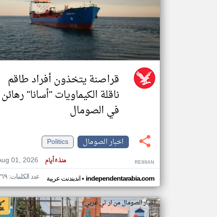
تعبر
المقالات
الموجوده
هنا عن
وجهة
نظر
قراصنة يتخذون أفراد طاقم
كاتبيها.
ناقلة الكيماويات "أسانا" رهائن
في الصومال
اخبار الصومال
Politics
Aug 01, 2026
منذ ٥ أيام
RE88AN
عدد الكلمات: ٣٦٩
•
independentarabia.com
اندبندنت عربية
اخبار الصومال من ار تي عربي