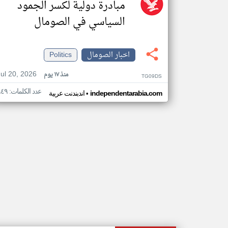
مبادرة دولية لكسر الجمود
السياسي في الصومال
اخبار الصومال
Politics
Jul 20, 2026
منذ ١٧ يوم
TG09DS
عدد الكلمات: ٩٤٩
•
independentarabia.com
اندبندنت عربية