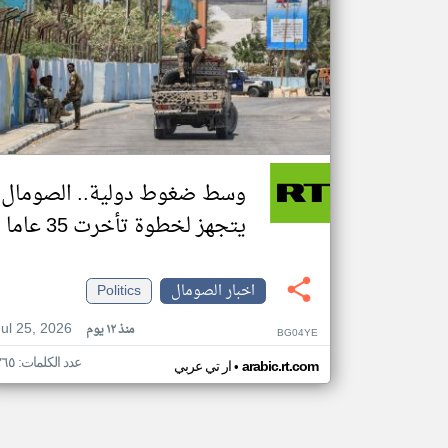
وسط ضغوط دولية.. الصومال
يتجهز لخطوة تأخرت 35 عاما
اخبار الصومال
Politics
Jul 25, 2026
منذ ١٢ يوم
BG04YE
عدد الكلمات: ٣٦٥
•
arabic.rt.com
ار تي عربي