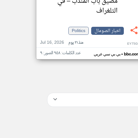
مضيق باب المندب – في
التلغراف
اخبار الصومال
Politics
Jul 16, 2026
منذ ٢١ يوم
EY75G
عدد الكلمات: ٩٥٨ الصور: ٩
•
bbc.co
بي بي سي عربي