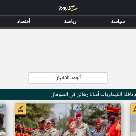
سياسة
رياضة
أقتصاد
أجدد الاخبار
ناقلة الكيماويات أسانا رهائن في الصومال
اخبار الصومال من ار تي عربي
اخ