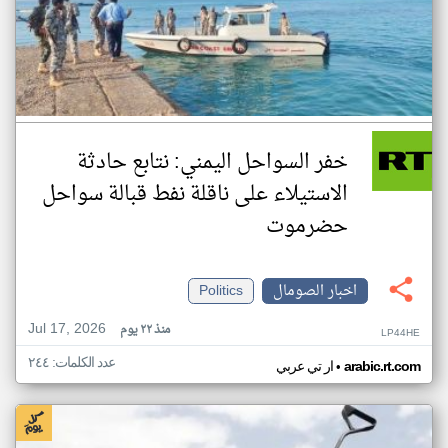
خفر السواحل اليمني: نتابع حادثة
الاستيلاء على ناقلة نفط قبالة سواحل
حضرموت
اخبار الصومال
Politics
Jul 17, 2026
منذ ٢٢ يوم
LP44HE
عدد الكلمات: ٢٤٤
•
arabic.rt.com
ار تي عربي