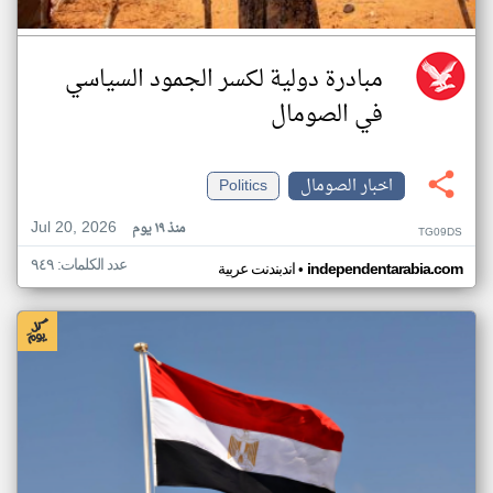
مبادرة دولية لكسر الجمود السياسي
في الصومال
اخبار الصومال
Politics
Jul 20, 2026
منذ ١٩ يوم
TG09DS
عدد الكلمات: ٩٤٩
•
independentarabia.com
اندبندنت عربية