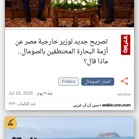
تصريح جديد لوزير خارجية مصر عن
أزمة البحارة المختطفين بالصومال..
ماذا قال؟
اخبار الصومال
Politics
Jul 19, 2026
منذ ٢١ يوم
NR49KM
عدد الكلمات: ٢٢٣
•
arabic.cnn.com
سي ان ان عربي