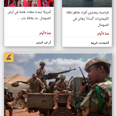
أمريكا تبحث ملفات هامة في أرض
قراصنة يتخذون أفراد طاقم ناقلة
klyoum.com
الصومال.. ما علاقة باب ...
الكيماويات "أسانا" رهائن في
تغيير الدولة
تعبر
الصومال
مصادر الأخبار من الصومال
المقالات
الموجوده
اخبار الصومال على مدار الساعة
هنا عن
منذ ٧ أيام
منذ ٧ أيام
وجهة
نظر
أهم اخبار الصومال العاجلة والمباشرة
كاتبيها.
ار تي عربي
اندبندنت عربية