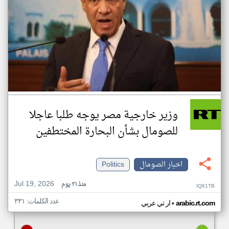
وزير خارجية مصر يوجه طلبا عاجلا
للصومال بشأن البحارة المختطفين
اخبار الصومال
Politics
Jul 19, 2026
منذ ٢١ يوم
IQ61TB
عدد الكلمات: ٣٣١
•
arabic.rt.com
ار تي عربي