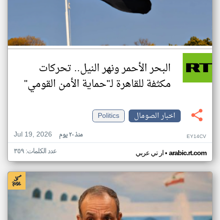
البحر الأحمر ونهر النيل.. تحركات
مكثفة للقاهرة لـ"حماية الأمن القومي"
اخبار الصومال
Politics
Jul 19, 2026
منذ ٢٠ يوم
EY14CV
عدد الكلمات: ٣٥٩
•
arabic.rt.com
ار تي عربي