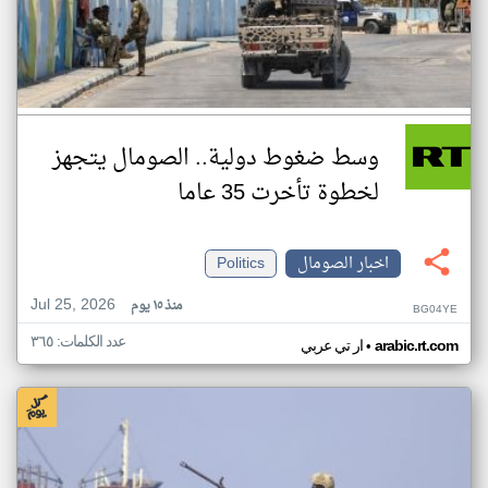
وسط ضغوط دولية.. الصومال يتجهز
لخطوة تأخرت 35 عاما
اخبار الصومال
Politics
Jul 25, 2026
منذ ١٥ يوم
BG04YE
عدد الكلمات: ٣٦٥
•
arabic.rt.com
ار تي عربي