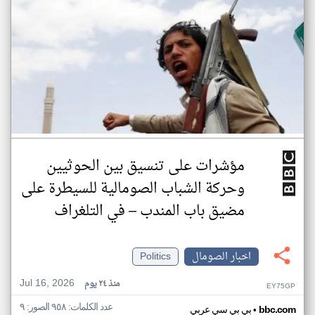
مؤشرات على تنسيق بين الحوثيين
وحركة الشباب الصومالية للسيطرة على
مضيق باب المندب – في التلغراف
اخبار الصومال
Politics
Jul 16, 2026
منذ ٢٤ يوم
EY75GP
عدد الكلمات: ٩٥٨ الصور: ٩
•
bbc.com
بي بي سي عربي