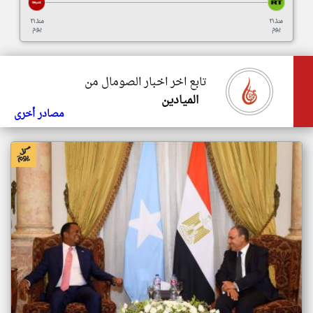
منذ ٢١
منذ ٢١
يوم
يوم
تابع اخر اخبار الصومال من
الميادين
مصادر أخرى