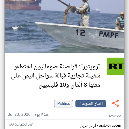
"رويترز": قراصنة صوماليون اختطفوا
سفينة تجارية قبالة سواحل اليمن على
متنها 8 ألمان و10 فلبينيين
اخبار الصومال
Politics
Jul 23, 2026
منذ ١٦ يوم
LM34UG
عدد الكلمات: ١٨٨
•
arabic.rt.com
ار تي عربي