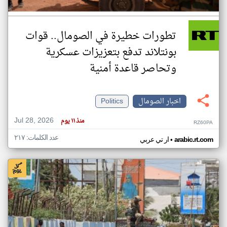
تطورات خطيرة في الصومال.. قوات
بونتلاند تدفع بتعزيزات عسكرية
وتحاصر قاعدة أمنية
اخبار الصومال
Politics
Jul 28, 2026
منذ ١١ يوم
RZ60PA
عدد الكلمات: ٢١٧
•
arabic.rt.com
ار تي عربي