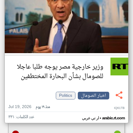
وزير خارجية مصر يوجه طلبا عاجلا
للصومال بشأن البحارة المختطفين
اخبار الصومال
Politics
Jul 19, 2026
منذ ١٩ يوم
IQ61TB
عدد الكلمات: ٣٣١
•
arabic.rt.com
ار تي عربي