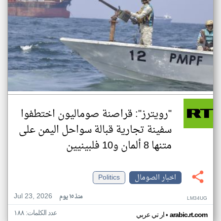
"رويترز": قراصنة صوماليون اختطفوا
سفينة تجارية قبالة سواحل اليمن على
متنها 8 ألمان و10 فلبينيين
اخبار الصومال
Politics
Jul 23, 2026
منذ ١٥ يوم
LM34UG
عدد الكلمات: ١٨٨
•
arabic.rt.com
ار تي عربي