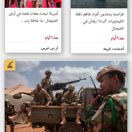
أمريكا تبحث ملفات هامة في أرض
قراصنة يتخذون أفراد طاقم ناقلة
klyoum.com
الصومال.. ما علاقة باب ...
الكيماويات "أسانا" رهائن في
تغيير الدولة
تعبر
الصومال
مصادر الأخبار من الصومال
المقالات
الموجوده
اخبار الصومال على مدار الساعة
هنا عن
منذ ٦ أيام
منذ ٦ أيام
وجهة
نظر
أهم اخبار الصومال العاجلة والمباشرة
كاتبيها.
ار تي عربي
اندبندنت عربية