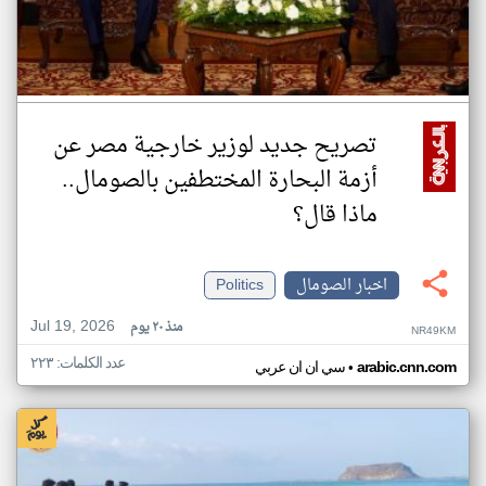
تصريح جديد لوزير خارجية مصر عن
أزمة البحارة المختطفين بالصومال..
ماذا قال؟
اخبار الصومال
Politics
Jul 19, 2026
منذ ٢٠ يوم
NR49KM
عدد الكلمات: ٢٢٣
•
arabic.cnn.com
سي ان ان عربي