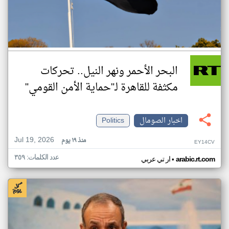
البحر الأحمر ونهر النيل.. تحركات
مكثفة للقاهرة لـ"حماية الأمن القومي"
اخبار الصومال
Politics
Jul 19, 2026
منذ ١٩ يوم
EY14CV
عدد الكلمات: ٣٥٩
•
arabic.rt.com
ار تي عربي