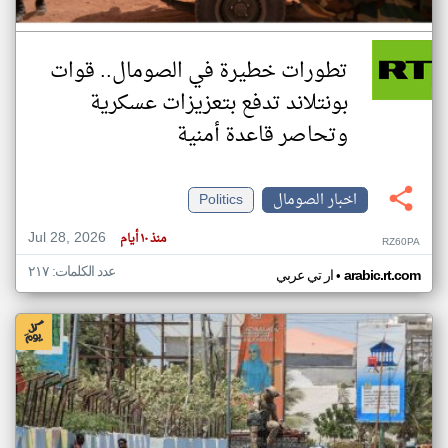
تطورات خطيرة في الصومال.. قوات
بونتلاند تدفع بتعزيزات عسكرية
وتحاصر قاعدة أمنية
اخبار الصومال
Politics
Jul 28, 2026
منذ ١٠ أيام
RZ60PA
عدد الكلمات: ٢١٧
•
arabic.rt.com
ار تي عربي