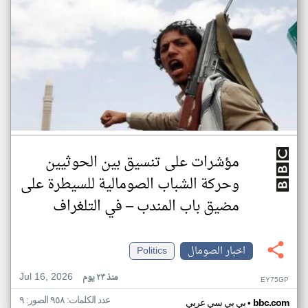
مؤشرات على تنسيق بين الحوثيين
وحركة الشباب الصومالية للسيطرة على
مضيق باب المندب – في التلغراف
اخبار الصومال
Politics
Jul 16, 2026
منذ ٢٣ يوم
EY75GP
عدد الكلمات: ٩٥٨ الصور: ٩
•
bbc.com
بي بي سي عربي