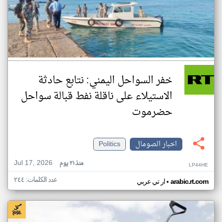
خفر السواحل اليمني: نتابع حادثة
الاستيلاء على ناقلة نفط قبالة سواحل
حضرموت
اخبار الصومال
Politics
Jul 17, 2026
منذ ٢١ يوم
LP44HE
عدد الكلمات: ٢٤٤
•
arabic.rt.com
ار تي عربي