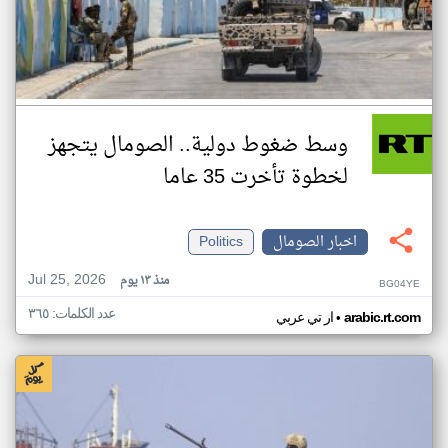
وسط ضغوط دولية.. الصومال يتجهز
لخطوة تأخرت 35 عاما
اخبار الصومال
Politics
Jul 25, 2026
منذ ١٣ يوم
BG04YE
عدد الكلمات: ٣٦٥
•
arabic.rt.com
ار تي عربي