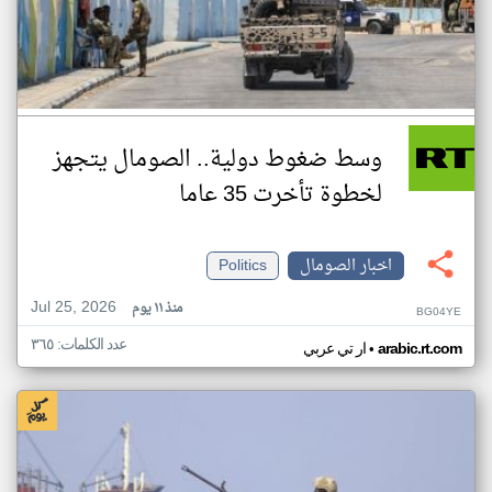
وسط ضغوط دولية.. الصومال يتجهز
لخطوة تأخرت 35 عاما
اخبار الصومال
Politics
Jul 25, 2026
منذ ١١ يوم
BG04YE
عدد الكلمات: ٣٦٥
•
arabic.rt.com
ار تي عربي