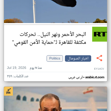
البحر الأحمر ونهر النيل.. تحركات
مكثفة للقاهرة لـ"حماية الأمن القومي"
اخبار الصومال
Politics
Jul 19, 2026
منذ ١٧ يوم
EY14CV
عدد الكلمات: ٣٥٩
•
arabic.rt.com
ار تي عربي