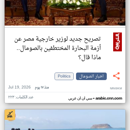
تصريح جديد لوزير خارجية مصر عن
أزمة البحارة المختطفين بالصومال..
ماذا قال؟
اخبار الصومال
Politics
Jul 19, 2026
منذ ١٧ يوم
NR49KM
عدد الكلمات: ٢٢٣
•
arabic.cnn.com
سي ان ان عربي