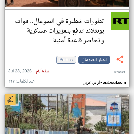
تطورات خطيرة في الصومال.. قوات
بونتلاند تدفع بتعزيزات عسكرية
وتحاصر قاعدة أمنية
اخبار الصومال
Politics
Jul 28, 2026
منذ ٨ أيام
RZ60PA
عدد الكلمات: ٢١٧
•
arabic.rt.com
ار تي عربي