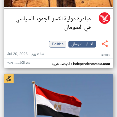
مبادرة دولية لكسر الجمود السياسي
في الصومال
اخبار الصومال
Politics
Jul 20, 2026
منذ ١٦ يوم
TG09DS
عدد الكلمات: ٩٤٩
•
independentarabia.com
اندبندنت عربية