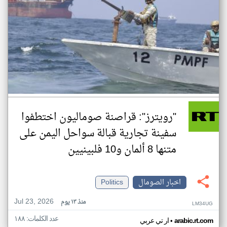
"رويترز": قراصنة صوماليون اختطفوا
سفينة تجارية قبالة سواحل اليمن على
متنها 8 ألمان و10 فلبينيين
اخبار الصومال
Politics
Jul 23, 2026
منذ ١٣ يوم
LM34UG
عدد الكلمات: ١٨٨
•
arabic.rt.com
ار تي عربي