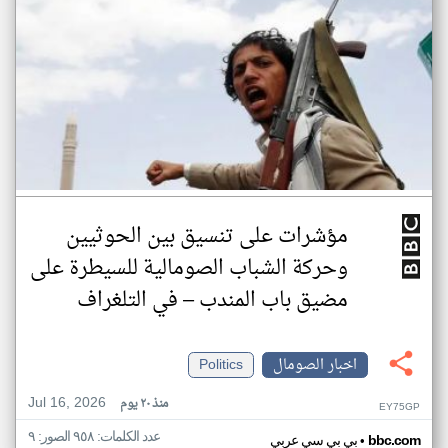
مؤشرات على تنسيق بين الحوثيين
وحركة الشباب الصومالية للسيطرة على
مضيق باب المندب – في التلغراف
اخبار الصومال
Politics
Jul 16, 2026
منذ ٢٠ يوم
EY75GP
عدد الكلمات: ٩٥٨ الصور: ٩
•
bbc.com
بي بي سي عربي