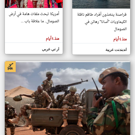
أمريكا تبحث ملفات هامة في أرض
قراصنة يتخذون أفراد طاقم ناقلة
klyoum.com
الصومال.. ما علاقة باب ...
الكيماويات "أسانا" رهائن في
تغيير الدولة
تعبر
الصومال
مصادر الأخبار من الصومال
المقالات
الموجوده
اخبار الصومال على مدار الساعة
هنا عن
منذ ٤ أيام
منذ ٤ أيام
وجهة
نظر
أهم اخبار الصومال العاجلة والمباشرة
كاتبيها.
ار تي عربي
اندبندنت عربية