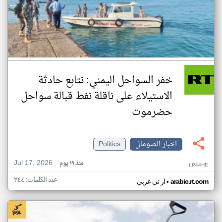
خفر السواحل اليمني: نتابع حادثة
الاستيلاء على ناقلة نفط قبالة سواحل
حضرموت
اخبار الصومال
Politics
Jul 17, 2026
منذ ١٩ يوم
LP44HE
عدد الكلمات: ٢٤٤
•
arabic.rt.com
ار تي عربي