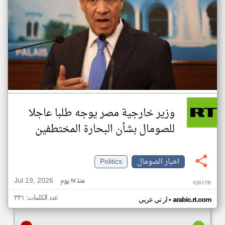
وزير خارجية مصر يوجه طلبا عاجلا
للصومال بشأن البحارة المختطفين
اخبار الصومال
Politics
Jul 19, 2026
منذ ١٧ يوم
IQ61TB
عدد الكلمات: ٣٣١
•
arabic.rt.com
ار تي عربي