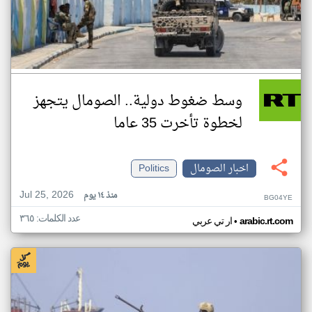
وسط ضغوط دولية.. الصومال يتجهز
لخطوة تأخرت 35 عاما
اخبار الصومال
Politics
Jul 25, 2026
منذ ١٤ يوم
BG04YE
عدد الكلمات: ٣٦٥
•
arabic.rt.com
ار تي عربي