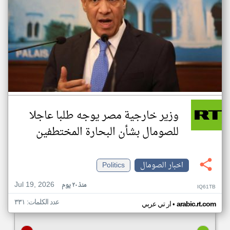
وزير خارجية مصر يوجه طلبا عاجلا
للصومال بشأن البحارة المختطفين
اخبار الصومال
Politics
Jul 19, 2026
منذ ٢٠ يوم
IQ61TB
عدد الكلمات: ٣٣١
•
arabic.rt.com
ار تي عربي