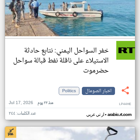
خفر السواحل اليمني: نتابع حادثة
الاستيلاء على ناقلة نفط قبالة سواحل
حضرموت
اخبار الصومال
Politics
Jul 17, 2026
منذ ٢٢ يوم
LP44HE
عدد الكلمات: ٢٤٤
•
arabic.rt.com
ار تي عربي