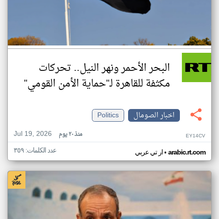
البحر الأحمر ونهر النيل.. تحركات
مكثفة للقاهرة لـ"حماية الأمن القومي"
اخبار الصومال
Politics
Jul 19, 2026
منذ ٢٠ يوم
EY14CV
عدد الكلمات: ٣٥٩
•
arabic.rt.com
ار تي عربي