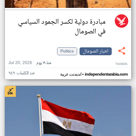
مبادرة دولية لكسر الجمود السياسي
في الصومال
اخبار الصومال
Politics
Jul 20, 2026
منذ ١٩ يوم
TG09DS
عدد الكلمات: ٩٤٩
•
independentarabia.com
اندبندنت عربية