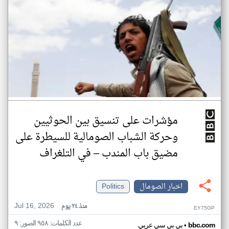
مؤشرات على تنسيق بين الحوثيين
وحركة الشباب الصومالية للسيطرة على
مضيق باب المندب – في التلغراف
اخبار الصومال
Politics
Jul 16, 2026
منذ ٢٤ يوم
EY75GP
عدد الكلمات: ٩٥٨ الصور: ٩
•
bbc.com
بي بي سي عربي