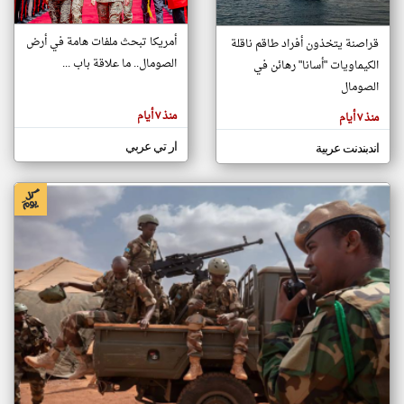
أمريكا تبحث ملفات هامة في أرض
قراصنة يتخذون أفراد طاقم ناقلة
klyoum.com
الصومال.. ما علاقة باب ...
الكيماويات "أسانا" رهائن في
تغيير الدولة
تعبر
الصومال
مصادر الأخبار من الصومال
المقالات
الموجوده
اخبار الصومال على مدار الساعة
هنا عن
منذ ٧ أيام
منذ ٧ أيام
وجهة
نظر
أهم اخبار الصومال العاجلة والمباشرة
كاتبيها.
ار تي عربي
اندبندنت عربية