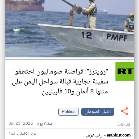
"رويترز": قراصنة صوماليون اختطفوا
سفينة تجارية قبالة سواحل اليمن على
متنها 8 ألمان و10 فلبينيين
اخبار الصومال
Politics
Jul 23, 2026
منذ ١٦ يوم
LM34UG
عدد الكلمات: ١٨٨
•
arabic.rt.com
ار تي عربي