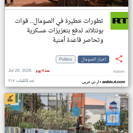
تطورات خطيرة في الصومال.. قوات
بونتلاند تدفع بتعزيزات عسكرية
وتحاصر قاعدة أمنية
اخبار الصومال
Politics
Jul 28, 2026
منذ ١١ يوم
RZ60PA
عدد الكلمات: ٢١٧
•
arabic.rt.com
ار تي عربي