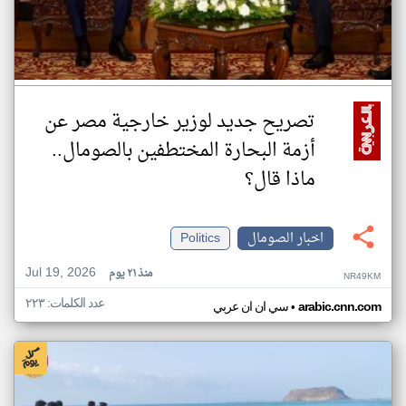
تصريح جديد لوزير خارجية مصر عن
أزمة البحارة المختطفين بالصومال..
ماذا قال؟
اخبار الصومال
Politics
Jul 19, 2026
منذ ٢١ يوم
NR49KM
عدد الكلمات: ٢٢٣
•
arabic.cnn.com
سي ان ان عربي