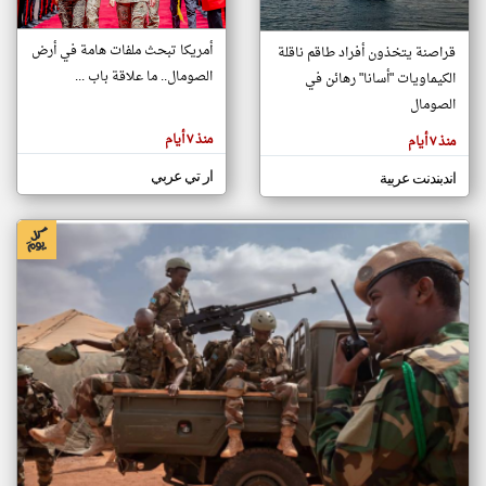
أمريكا تبحث ملفات هامة في أرض
قراصنة يتخذون أفراد طاقم ناقلة
klyoum.com
الصومال.. ما علاقة باب ...
الكيماويات "أسانا" رهائن في
تغيير الدولة
تعبر
الصومال
مصادر الأخبار من الصومال
المقالات
الموجوده
اخبار الصومال على مدار الساعة
هنا عن
منذ ٧ أيام
منذ ٧ أيام
وجهة
نظر
أهم اخبار الصومال العاجلة والمباشرة
كاتبيها.
ار تي عربي
اندبندنت عربية