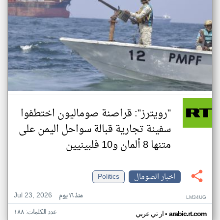
"رويترز": قراصنة صوماليون اختطفوا
سفينة تجارية قبالة سواحل اليمن على
متنها 8 ألمان و10 فلبينيين
اخبار الصومال
Politics
Jul 23, 2026
منذ ١٦ يوم
LM34UG
عدد الكلمات: ١٨٨
•
arabic.rt.com
ار تي عربي