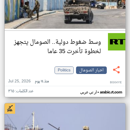
وسط ضغوط دولية.. الصومال يتجهز
لخطوة تأخرت 35 عاما
اخبار الصومال
Politics
Jul 25, 2026
منذ ١٤ يوم
BG04YE
عدد الكلمات: ٣٦٥
•
arabic.rt.com
ار تي عربي