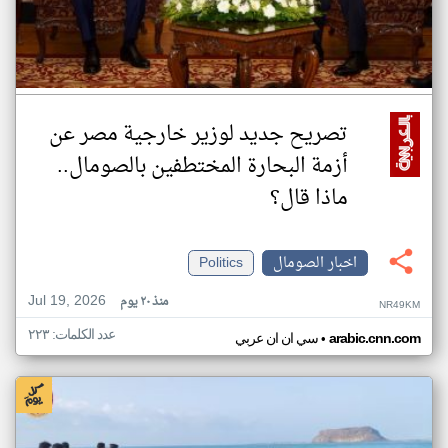
تصريح جديد لوزير خارجية مصر عن
أزمة البحارة المختطفين بالصومال..
ماذا قال؟
اخبار الصومال
Politics
Jul 19, 2026
منذ ٢٠ يوم
NR49KM
عدد الكلمات: ٢٢٣
•
arabic.cnn.com
سي ان ان عربي