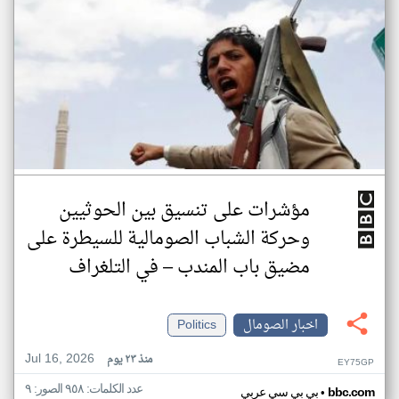
مؤشرات على تنسيق بين الحوثيين
وحركة الشباب الصومالية للسيطرة على
مضيق باب المندب – في التلغراف
اخبار الصومال
Politics
Jul 16, 2026
منذ ٢٣ يوم
EY75GP
عدد الكلمات: ٩٥٨ الصور: ٩
•
bbc.com
بي بي سي عربي