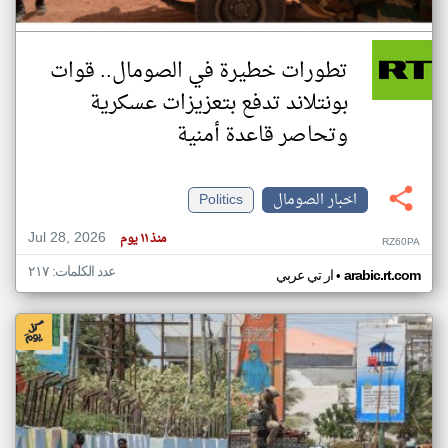
تطورات خطيرة في الصومال.. قوات
بونتلاند تدفع بتعزيزات عسكرية
وتحاصر قاعدة أمنية
اخبار الصومال
Politics
Jul 28, 2026
منذ ١١ يوم
RZ60PA
عدد الكلمات: ٢١٧
•
arabic.rt.com
ار تي عربي