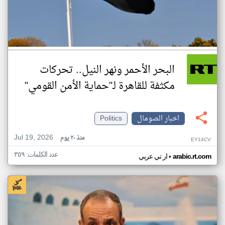
البحر الأحمر ونهر النيل.. تحركات
مكثفة للقاهرة لـ"حماية الأمن القومي"
اخبار الصومال
Politics
Jul 19, 2026
منذ ٢٠ يوم
EY14CV
عدد الكلمات: ٣٥٩
•
arabic.rt.com
ار تي عربي