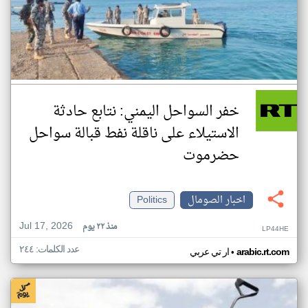
خفر السواحل اليمني: نتابع حادثة
الاستيلاء على ناقلة نفط قبالة سواحل
حضرموت
اخبار الصومال
Politics
Jul 17, 2026
منذ ٢٢ يوم
LP44HE
عدد الكلمات: ٢٤٤
•
arabic.rt.com
ار تي عربي