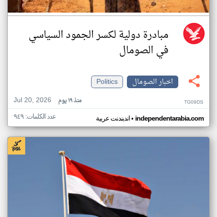
مبادرة دولية لكسر الجمود السياسي
في الصومال
اخبار الصومال
Politics
Jul 20, 2026
منذ ١٩ يوم
TG09DS
عدد الكلمات: ٩٤٩
•
independentarabia.com
اندبندنت عربية