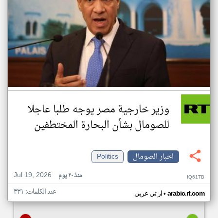
وزير خارجية مصر يوجه طلبا عاجلا
للصومال بشأن البحارة المختطفين
اخبار الصومال
Politics
Jul 19, 2026
منذ ٢٠ يوم
IQ61TB
عدد الكلمات: ٣٣١
•
arabic.rt.com
ار تي عربي