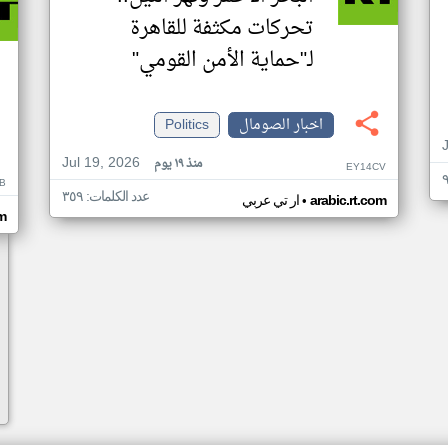
تحركات مكثفة للقاهرة
لـ"حماية الأمن القومي"
اخبار الصومال
Politics
Jul 19, 2026
منذ ١٩ يوم
EY14CV
B
عدد الكلمات: ٣٥٩
•
arabic.rt.com
ار تي عربي
om