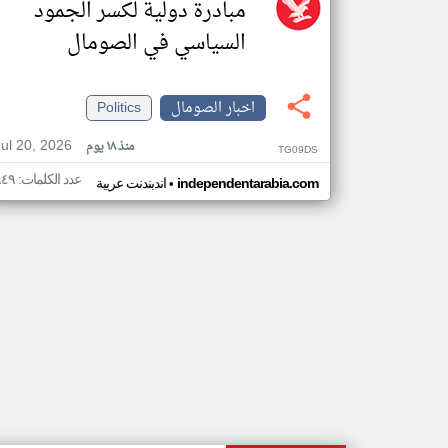
مبادرة دولية لكسر الجمود
السياسي في الصومال
اخبار الصومال
Politics
Jul 20, 2026
منذ ١٨ يوم
TG09DS
عدد الكلمات: ٩٤٩
•
independentarabia.com
اندبندنت عربية