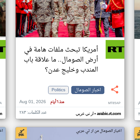
أمريكا تبحث ملفات هامة في
أرض الصومال.. ما علاقة باب
المندب وخليج عدن؟
اخبار الصومال
Politics
Aug 01, 2026
منذ ٦ أيام
A
MT85AP
عدد الكلمات: ٢٨٣
•
arabic.rt.com
ار تي عربي
om
اخبار الصومال من ار تي عربي
اخ