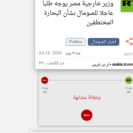
وزير خارجية مصر يوجه طلبا
عاجلا للصومال بشأن البحارة
المختطفين
اخبار الصومال
Politics
Jul 19, 2026
منذ ١٩ يوم
IQ61T
عدد الكلمات: ٣٣١
•
arabic.rt.c
ار تي عربي
منذ ١٩
منذ ٢٠
يوم
يوم
ومقالة مشابهة