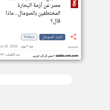
مصر عن أزمة البحارة
المختطفين بالصومال.. ماذا
قال؟
اخبار الصومال
Politics
Jul 19, 2026
منذ ٢٠ يوم
NR49KM
عدد الكلمات: ٢٢٣
•
arabic.cnn.com
سي ان ان عربي