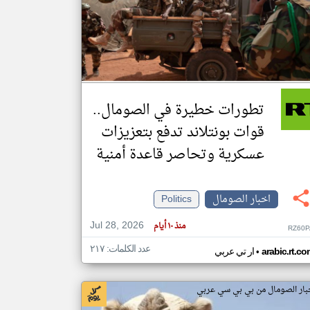
klyoum.com
تغيير الدولة
مصادر الأخبار من الصومال
اخبار الصومال على مدار الساعة
تطورات خطيرة في الصومال..
أهم اخبار الصومال العاجلة والمباشرة
قوات بونتلاند تدفع بتعزيزات
عسكرية وتحاصر قاعدة أمنية
اخبار الصومال
Politics
Jul 28, 2026
منذ ١٠ أيام
RZ60P
عدد الكلمات: ٢١٧
•
arabic.rt.c
ار تي عربي
بار الصومال من بي بي سي عربي