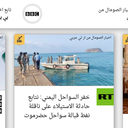
بار الصومال من
تابع ا
بي ب
اخبار الصومال من ار تي عربي
اخ
خفر السواحل اليمني: نتابع
حادثة الاستيلاء على ناقلة
نفط قبالة سواحل حضرموت