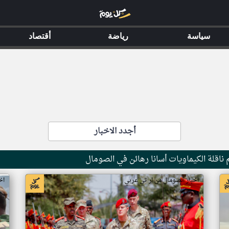
سياسة
رياضة
أقتصاد
أجدد الاخبار
ناقلة الكيماويات أسانا رهائن في الصومال
اخبار الصومال من ار تي عربي
اخ