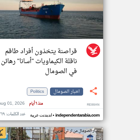
تعبر
المقالات
الموجوده
هنا عن
وجهة
نظر
قراصنة يتخذون أفراد طاقم
كاتبيها.
ناقلة الكيماويات "أسانا" رهائن
في الصومال
اخبار الصومال
Politics
Aug 01, 2026
منذ ٦ أيام
RE88AN
عدد الكلمات: ٣٦٩
•
independentarabia.com
اندبندنت عربية
اخبار الصومال من ار تي عربي