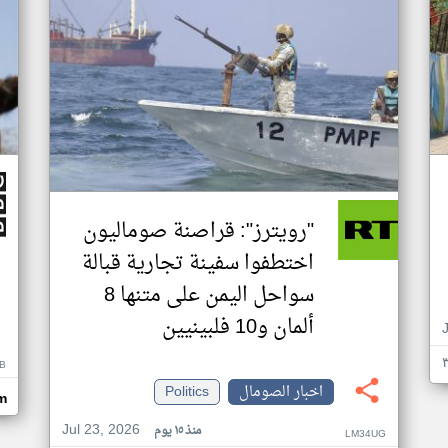
"رويترز": قراصنة صوماليون
اختطفوا سفينة تجارية قبالة
سواحل اليمن على متنها 8
ألمان و10 فلبينيين
B
اخبار الصومال
Politics
m
Jul 23, 2026
منذ ١٥ يوم
LM34UG