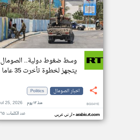
وسط ضغوط دولية.. الصومال
يتجهز لخطوة تأخرت 35 عاما
اخبار الصومال
Politics
Jul 25, 2026
منذ ١٣ يوم
BG04YE
عدد الكلمات: ٣٦٥
•
arabic.rt.com
ار تي عربي