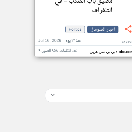
مضيق باب المندب – في
التلغراف
اخبار الصومال
Politics
Jul 16, 2026
منذ ٢٣ يوم
EY75G
عدد الكلمات: ٩٥٨ الصور: ٩
•
bbc.co
بي بي سي عربي