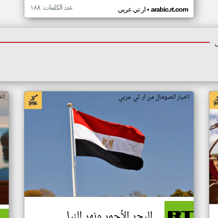
عدد الكلمات: ١٨٨
•
arabic.rt.com
ار تي عربي
اخبار الصومال من ار تي عربي
اخ
البحر الأحمر ونهر النيل..