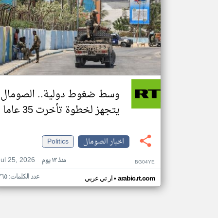
وسط ضغوط دولية.. الصومال
يتجهز لخطوة تأخرت 35 عاما
اخبار الصومال
Politics
Jul 25, 2026
منذ ١٣ يوم
BG04YE
عدد الكلمات: ٣٦٥
•
arabic.rt.com
ار تي عربي