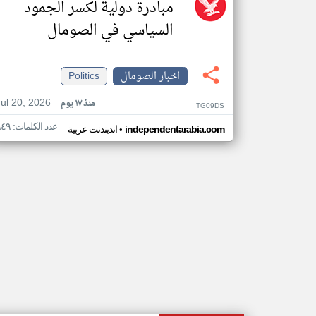
مبادرة دولية لكسر الجمود
السياسي في الصومال
اخبار الصومال
Politics
Jul 20, 2026
منذ ١٧ يوم
TG09DS
عدد الكلمات: ٩٤٩
•
independentarabia.com
اندبندنت عربية