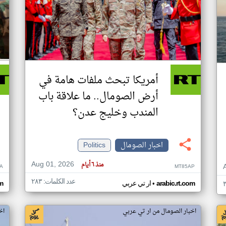
أمريكا تبحث ملفات هامة في
أرض الصومال.. ما علاقة باب
المندب وخليج عدن؟
اخبار الصومال
Politics
Aug 01, 2026
منذ ٦ أيام
A
MT85AP
عدد الكلمات: ٢٨٣
•
arabic.rt.com
ار تي عربي
om
اخبار الصومال من ار تي عربي
اخ