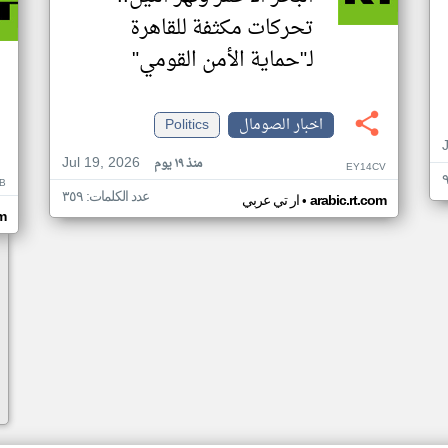
تحركات مكثفة للقاهرة
لـ"حماية الأمن القومي"
اخبار الصومال
Politics
Jul 19, 2026
منذ ١٩ يوم
EY14CV
B
عدد الكلمات: ٣٥٩
•
arabic.rt.com
ار تي عربي
om