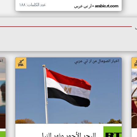
عدد الكلمات: ١٨٨
•
arabic.rt.com
ار تي عربي
اخبار الصومال من ار تي عربي
اخ
البحر الأحمر ونهر النيل..