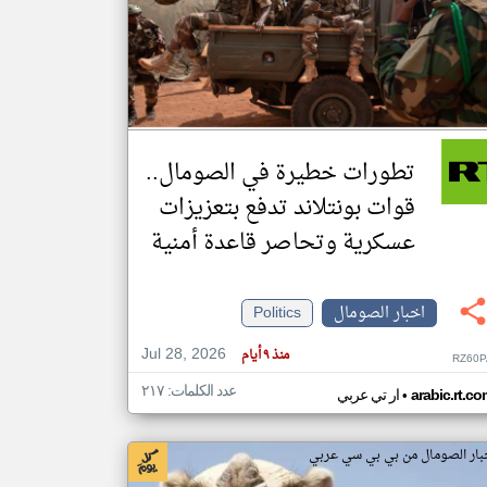
klyoum.com
تغيير الدولة
مصادر الأخبار من الصومال
اخبار الصومال على مدار الساعة
تطورات خطيرة في الصومال..
أهم اخبار الصومال العاجلة والمباشرة
قوات بونتلاند تدفع بتعزيزات
عسكرية وتحاصر قاعدة أمنية
اخبار الصومال
Politics
Jul 28, 2026
منذ ٩ أيام
RZ60P
عدد الكلمات: ٢١٧
•
arabic.rt.c
ار تي عربي
بار الصومال من بي بي سي عربي