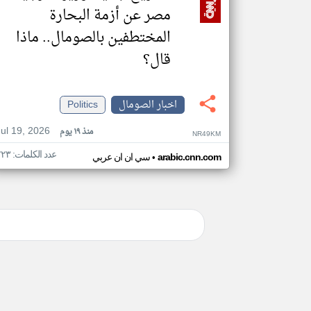
مصر عن أزمة البحارة
المختطفين بالصومال.. ماذا
قال؟
اخبار الصومال
Politics
Jul 19, 2026
منذ ١٩ يوم
NR49KM
عدد الكلمات: ٢٢٣
•
arabic.cnn.com
سي ان ان عربي