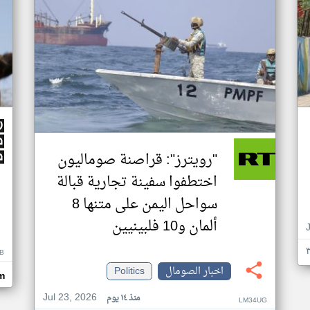
"رويترز": قراصنة صوماليون
اختطفوا سفينة تجارية قبالة
سواحل اليمن على متنها 8
ألمان و10 فلبينيين
B
اخبار الصومال
Politics
m
Jul 23, 2026
منذ ١٤ يوم
LM34UG