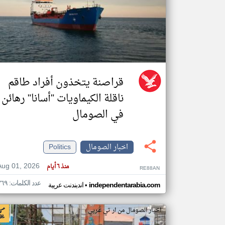
تعبر
المقالات
الموجوده
هنا عن
وجهة
نظر
قراصنة يتخذون أفراد طاقم
كاتبيها.
ناقلة الكيماويات "أسانا" رهائن
في الصومال
اخبار الصومال
Politics
Aug 01, 2026
منذ ٦ أيام
RE88AN
عدد الكلمات: ٣٦٩
•
independentarabia.com
اندبندنت عربية
اخبار الصومال من ار تي عربي