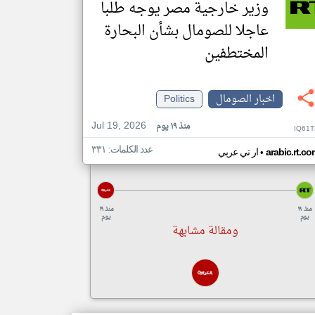
وزير خارجية مصر يوجه طلبا
عاجلا للصومال بشأن البحارة
المختطفين
اخبار الصومال
Politics
Jul 19, 2026
منذ ١٩ يوم
IQ61T
عدد الكلمات: ٣٣١
•
arabic.rt.c
ار تي عربي
منذ ١٩
منذ ١٩
يوم
يوم
ومقالة مشابهة