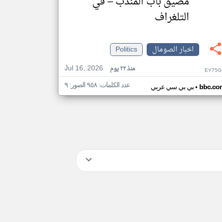
مضيق باب المندب – في
التلغراف
اخبار الصومال
Politics
Jul 16, 2026
منذ ٢٢ يوم
EY75G
عدد الكلمات: ٩٥٨ الصور: ٩
•
bbc.co
بي بي سي عربي