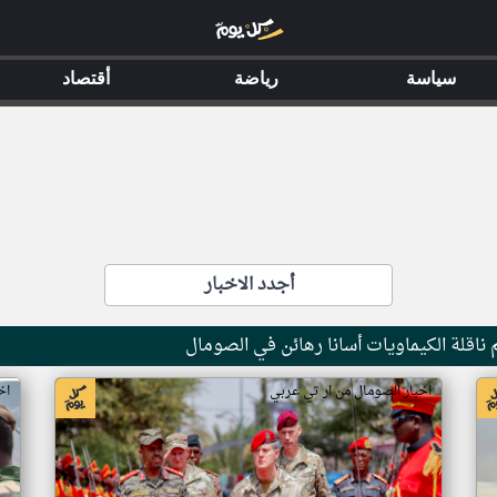
سياسة
رياضة
أقتصاد
أجدد الاخبار
ناقلة الكيماويات أسانا رهائن في الصومال
اخبار الصومال من ار تي عربي
اخ