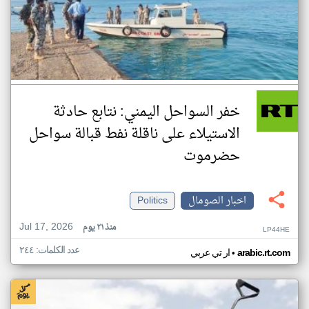
خفر السواحل اليمني: نتابع حادثة
الاستيلاء على ناقلة نفط قبالة سواحل
حضرموت
اخبار الصومال
Politics
Jul 17, 2026
منذ ٢١ يوم
LP44HE
عدد الكلمات: ٢٤٤
•
arabic.rt.com
ار تي عربي