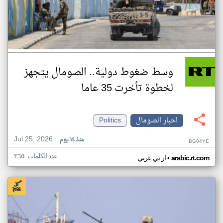
وسط ضغوط دولية.. الصومال يتجهز
لخطوة تأخرت 35 عاما
اخبار الصومال
Politics
Jul 25, 2026
منذ ١٤ يوم
BG04YE
عدد الكلمات: ٣٦٥
•
arabic.rt.com
ار تي عربي