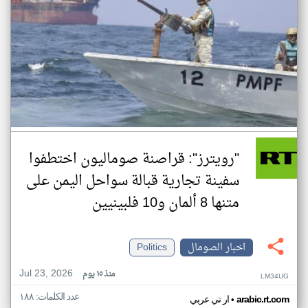
"رويترز": قراصنة صوماليون اختطفوا
سفينة تجارية قبالة سواحل اليمن على
متنها 8 ألمان و10 فلبينيين
اخبار الصومال
Politics
Jul 23, 2026
منذ ١٥ يوم
LM34UG
عدد الكلمات: ١٨٨
•
arabic.rt.com
ار تي عربي