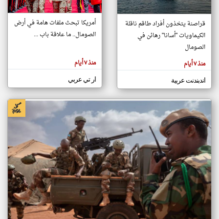
أمريكا تبحث ملفات هامة في أرض
قراصنة يتخذون أفراد طاقم ناقلة
klyoum.com
الصومال.. ما علاقة باب ...
الكيماويات "أسانا" رهائن في
تغيير الدولة
تعبر
الصومال
مصادر الأخبار من الصومال
المقالات
الموجوده
اخبار الصومال على مدار الساعة
هنا عن
منذ ٧ أيام
منذ ٧ أيام
وجهة
نظر
أهم اخبار الصومال العاجلة والمباشرة
كاتبيها.
ار تي عربي
اندبندنت عربية