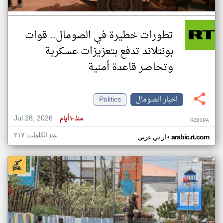
تطورات خطيرة في الصومال.. قوات
بونتلاند تدفع بتعزيزات عسكرية
وتحاصر قاعدة أمنية
اخبار الصومال
Politics
Jul 28, 2026
منذ ١٠ أيام
RZ60PA
عدد الكلمات: ٢١٧
•
arabic.rt.com
ار تي عربي