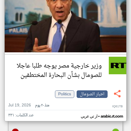
وزير خارجية مصر يوجه طلبا عاجلا
للصومال بشأن البحارة المختطفين
اخبار الصومال
Politics
Jul 19, 2026
منذ ٢٠ يوم
IQ61TB
عدد الكلمات: ٣٣١
•
arabic.rt.com
ار تي عربي