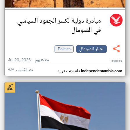
مبادرة دولية لكسر الجمود السياسي
في الصومال
اخبار الصومال
Politics
Jul 20, 2026
منذ ١٨ يوم
TG09DS
عدد الكلمات: ٩٤٩
•
independentarabia.com
اندبندنت عربية