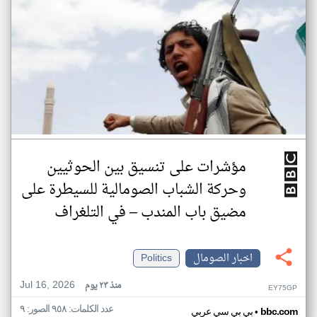
مؤشرات على تنسيق بين الحوثيين
وحركة الشباب الصومالية للسيطرة على
مضيق باب المندب – في التلغراف
اخبار الصومال
Politics
Jul 16, 2026
منذ ٢٣ يوم
EY75GP
عدد الكلمات: ٩٥٨ الصور: ٩
•
bbc.com
بي بي سي عربي