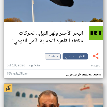
البحر الأحمر ونهر النيل.. تحركات
مكثفة للقاهرة لـ"حماية الأمن القومي"
اخبار الصومال
Politics
Jul 19, 2026
منذ ٢٠ يوم
EY14CV
عدد الكلمات: ٣٥٩
•
arabic.rt.com
ار تي عربي