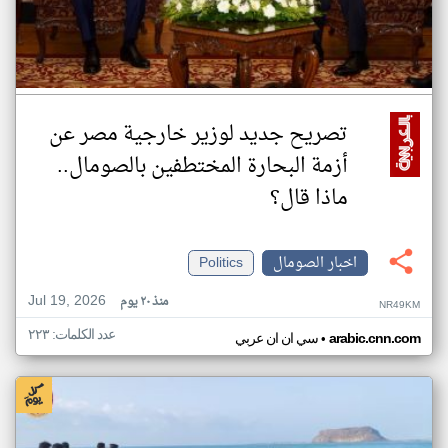
تصريح جديد لوزير خارجية مصر عن
أزمة البحارة المختطفين بالصومال..
ماذا قال؟
اخبار الصومال
Politics
Jul 19, 2026
منذ ٢٠ يوم
NR49KM
عدد الكلمات: ٢٢٣
•
arabic.cnn.com
سي ان ان عربي