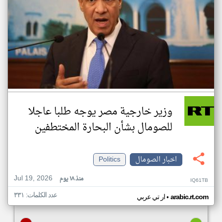
وزير خارجية مصر يوجه طلبا عاجلا
للصومال بشأن البحارة المختطفين
اخبار الصومال
Politics
Jul 19, 2026
منذ ١٨ يوم
IQ61TB
عدد الكلمات: ٣٣١
•
arabic.rt.com
ار تي عربي