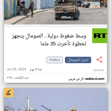
وسط ضغوط دولية.. الصومال يتجهز
لخطوة تأخرت 35 عاما
اخبار الصومال
Politics
Jul 25, 2026
منذ ١٢ يوم
BG04YE
عدد الكلمات: ٣٦٥
•
arabic.rt.com
ار تي عربي