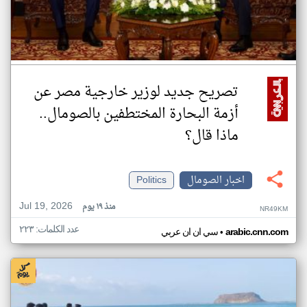
تصريح جديد لوزير خارجية مصر عن
أزمة البحارة المختطفين بالصومال..
ماذا قال؟
اخبار الصومال
Politics
Jul 19, 2026
منذ ١٩ يوم
NR49KM
عدد الكلمات: ٢٢٣
•
arabic.cnn.com
سي ان ان عربي