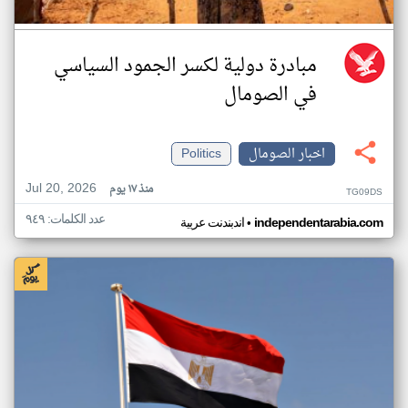
مبادرة دولية لكسر الجمود السياسي
في الصومال
اخبار الصومال
Politics
Jul 20, 2026
منذ ١٧ يوم
TG09DS
عدد الكلمات: ٩٤٩
•
independentarabia.com
اندبندنت عربية