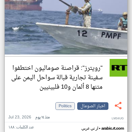
"رويترز": قراصنة صوماليون اختطفوا
سفينة تجارية قبالة سواحل اليمن على
متنها 8 ألمان و10 فلبينيين
اخبار الصومال
Politics
Jul 23, 2026
منذ ١٤ يوم
LM34UG
عدد الكلمات: ١٨٨
•
arabic.rt.com
ار تي عربي