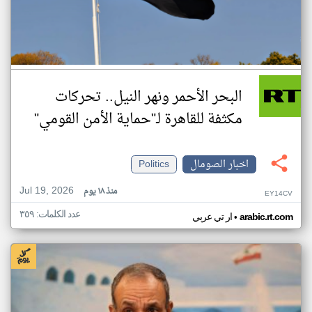
البحر الأحمر ونهر النيل.. تحركات
مكثفة للقاهرة لـ"حماية الأمن القومي"
اخبار الصومال
Politics
Jul 19, 2026
منذ ١٨ يوم
EY14CV
عدد الكلمات: ٣٥٩
•
arabic.rt.com
ار تي عربي