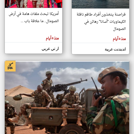
أمريكا تبحث ملفات هامة في أرض
قراصنة يتخذون أفراد طاقم ناقلة
klyoum.com
الصومال.. ما علاقة باب ...
الكيماويات "أسانا" رهائن في
تغيير الدولة
تعبر
الصومال
مصادر الأخبار من الصومال
المقالات
الموجوده
اخبار الصومال على مدار الساعة
هنا عن
منذ ٥ أيام
منذ ٥ أيام
وجهة
نظر
أهم اخبار الصومال العاجلة والمباشرة
كاتبيها.
ار تي عربي
اندبندنت عربية