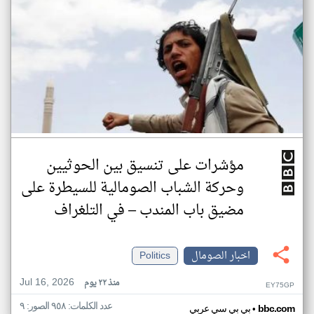
مؤشرات على تنسيق بين الحوثيين
وحركة الشباب الصومالية للسيطرة على
مضيق باب المندب – في التلغراف
اخبار الصومال
Politics
Jul 16, 2026
منذ ٢٢ يوم
EY75GP
عدد الكلمات: ٩٥٨ الصور: ٩
•
bbc.com
بي بي سي عربي