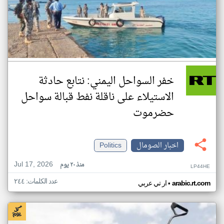
خفر السواحل اليمني: نتابع حادثة
الاستيلاء على ناقلة نفط قبالة سواحل
حضرموت
اخبار الصومال
Politics
Jul 17, 2026
منذ ٢٠ يوم
LP44HE
عدد الكلمات: ٢٤٤
•
arabic.rt.com
ار تي عربي