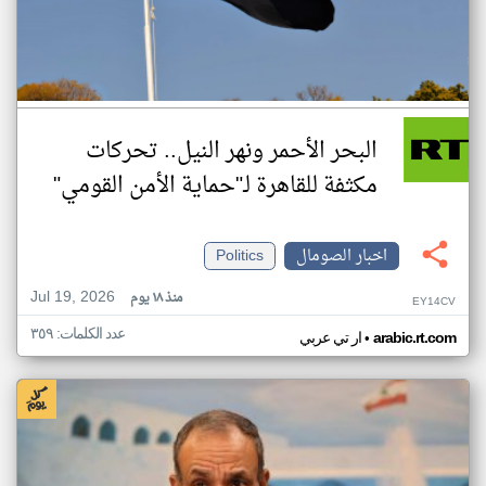
البحر الأحمر ونهر النيل.. تحركات
مكثفة للقاهرة لـ"حماية الأمن القومي"
اخبار الصومال
Politics
Jul 19, 2026
منذ ١٨ يوم
EY14CV
عدد الكلمات: ٣٥٩
•
arabic.rt.com
ار تي عربي