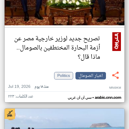
تصريح جديد لوزير خارجية مصر عن
أزمة البحارة المختطفين بالصومال..
ماذا قال؟
اخبار الصومال
Politics
Jul 19, 2026
منذ ١٨ يوم
NR49KM
عدد الكلمات: ٢٢٣
•
arabic.cnn.com
سي ان ان عربي