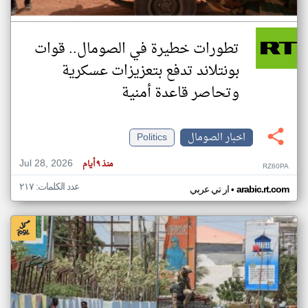
تطورات خطيرة في الصومال.. قوات
بونتلاند تدفع بتعزيزات عسكرية
وتحاصر قاعدة أمنية
اخبار الصومال
Politics
Jul 28, 2026
منذ ٩ أيام
RZ60PA
عدد الكلمات: ٢١٧
•
arabic.rt.com
ار تي عربي