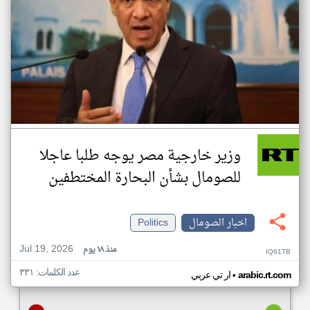
وزير خارجية مصر يوجه طلبا عاجلا
للصومال بشأن البحارة المختطفين
اخبار الصومال
Politics
Jul 19, 2026
منذ ١٨ يوم
IQ61TB
عدد الكلمات: ٣٣١
•
arabic.rt.com
ار تي عربي