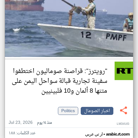
"رويترز": قراصنة صوماليون اختطفوا
سفينة تجارية قبالة سواحل اليمن على
متنها 8 ألمان و10 فلبينيين
اخبار الصومال
Politics
Jul 23, 2026
منذ ١٤ يوم
LM34UG
عدد الكلمات: ١٨٨
•
arabic.rt.com
ار تي عربي