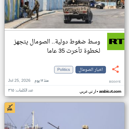
وسط ضغوط دولية.. الصومال يتجهز
لخطوة تأخرت 35 عاما
اخبار الصومال
Politics
Jul 25, 2026
منذ ١٢ يوم
BG04YE
عدد الكلمات: ٣٦٥
•
arabic.rt.com
ار تي عربي