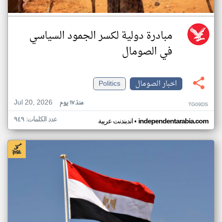
مبادرة دولية لكسر الجمود السياسي
في الصومال
اخبار الصومال
Politics
Jul 20, 2026
منذ ١٧ يوم
TG09DS
عدد الكلمات: ٩٤٩
•
independentarabia.com
اندبندنت عربية