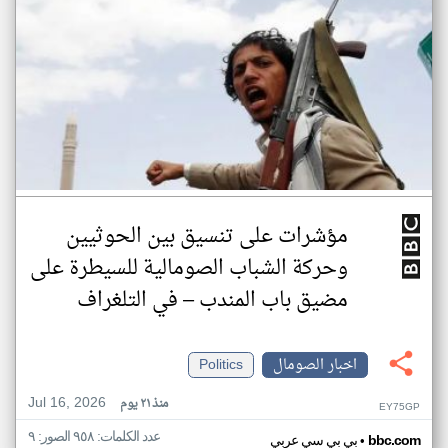
مؤشرات على تنسيق بين الحوثيين
وحركة الشباب الصومالية للسيطرة على
مضيق باب المندب – في التلغراف
اخبار الصومال
Politics
Jul 16, 2026
منذ ٢١ يوم
EY75GP
عدد الكلمات: ٩٥٨ الصور: ٩
•
bbc.com
بي بي سي عربي