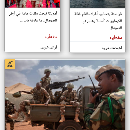
أمريكا تبحث ملفات هامة في أرض
قراصنة يتخذون أفراد طاقم ناقلة
klyoum.com
الصومال.. ما علاقة باب ...
الكيماويات "أسانا" رهائن في
تغيير الدولة
تعبر
الصومال
مصادر الأخبار من الصومال
المقالات
الموجوده
اخبار الصومال على مدار الساعة
هنا عن
منذ ٥ أيام
منذ ٥ أيام
وجهة
نظر
أهم اخبار الصومال العاجلة والمباشرة
كاتبيها.
ار تي عربي
اندبندنت عربية