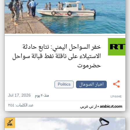
خفر السواحل اليمني: نتابع حادثة
الاستيلاء على ناقلة نفط قبالة سواحل
حضرموت
اخبار الصومال
Politics
Jul 17, 2026
منذ ٢٠ يوم
LP44HE
عدد الكلمات: ٢٤٤
•
arabic.rt.com
ار تي عربي