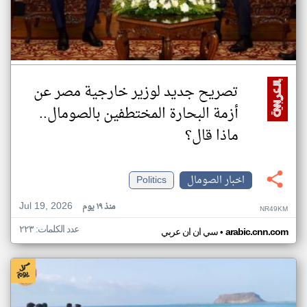
تصريح جديد لوزير خارجية مصر عن
أزمة البحارة المختطفين بالصومال..
ماذا قال؟
اخبار الصومال
Politics
Jul 19, 2026
منذ ١٩ يوم
NR49KM
عدد الكلمات: ٢٢٣
•
arabic.cnn.com
سي ان ان عربي