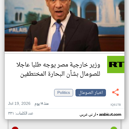
وزير خارجية مصر يوجه طلبا عاجلا
للصومال بشأن البحارة المختطفين
اخبار الصومال
Politics
Jul 19, 2026
منذ ١٩ يوم
IQ61TB
عدد الكلمات: ٣٣١
•
arabic.rt.com
ار تي عربي