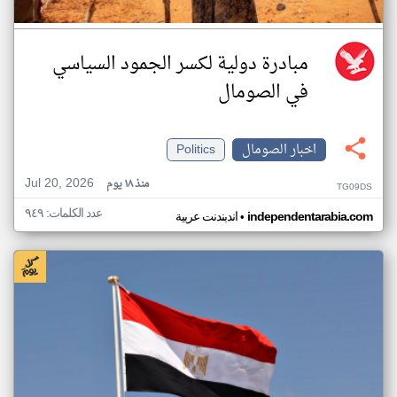
مبادرة دولية لكسر الجمود السياسي
في الصومال
اخبار الصومال
Politics
Jul 20, 2026
منذ ١٨ يوم
TG09DS
عدد الكلمات: ٩٤٩
•
independentarabia.com
اندبندنت عربية