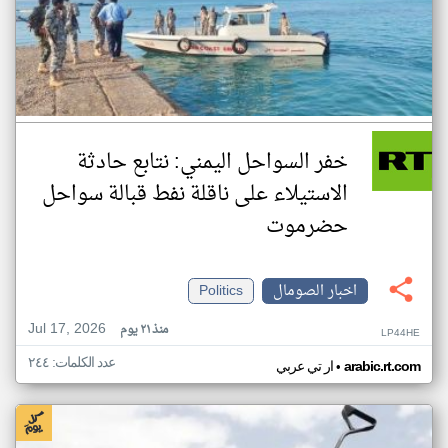
خفر السواحل اليمني: نتابع حادثة
الاستيلاء على ناقلة نفط قبالة سواحل
حضرموت
اخبار الصومال
Politics
Jul 17, 2026
منذ ٢١ يوم
LP44HE
عدد الكلمات: ٢٤٤
•
arabic.rt.com
ار تي عربي