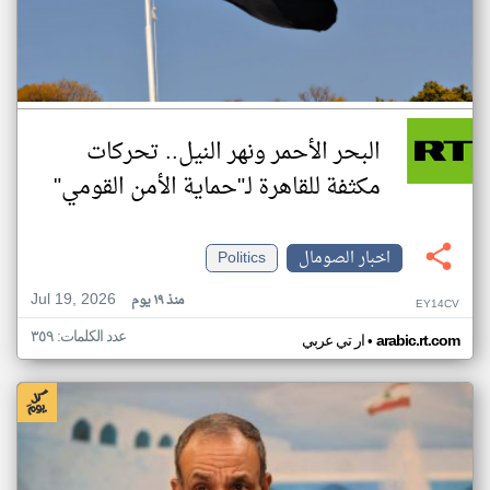
البحر الأحمر ونهر النيل.. تحركات
مكثفة للقاهرة لـ"حماية الأمن القومي"
اخبار الصومال
Politics
Jul 19, 2026
منذ ١٩ يوم
EY14CV
عدد الكلمات: ٣٥٩
•
arabic.rt.com
ار تي عربي