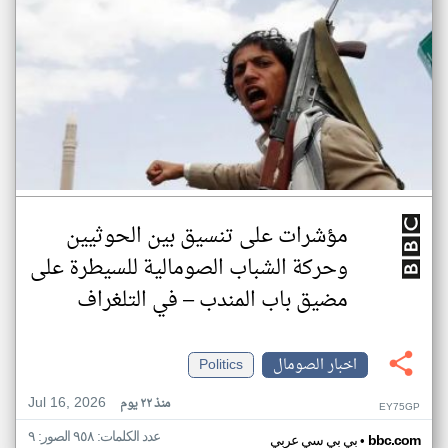
مؤشرات على تنسيق بين الحوثيين
وحركة الشباب الصومالية للسيطرة على
مضيق باب المندب – في التلغراف
اخبار الصومال
Politics
Jul 16, 2026
منذ ٢٢ يوم
EY75GP
عدد الكلمات: ٩٥٨ الصور: ٩
•
bbc.com
بي بي سي عربي