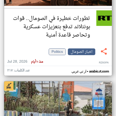
تطورات خطيرة في الصومال.. قوات
بونتلاند تدفع بتعزيزات عسكرية
وتحاصر قاعدة أمنية
اخبار الصومال
Politics
Jul 28, 2026
منذ ١٠ أيام
RZ60PA
عدد الكلمات: ٢١٧
•
arabic.rt.com
ار تي عربي