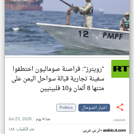
"رويترز": قراصنة صوماليون اختطفوا
سفينة تجارية قبالة سواحل اليمن على
متنها 8 ألمان و10 فلبينيين
اخبار الصومال
Politics
Jul 23, 2026
منذ ١٥ يوم
LM34UG
عدد الكلمات: ١٨٨
•
arabic.rt.com
ار تي عربي