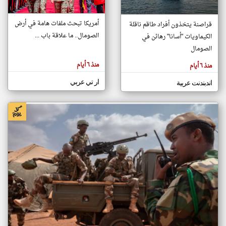
أمريكا تبحث ملفات هامة في أرض
قراصنة يتخذون أفراد طاقم ناقلة
klyoum.com
الصومال.. ما علاقة باب ...
الكيماويات "أسانا" رهائن في
تغيير الدولة
تعبر
الصومال
مصادر الأخبار من الصومال
المقالات
الموجوده
اخبار الصومال على مدار الساعة
هنا عن
منذ ٦ أيام
منذ ٦ أيام
وجهة
نظر
أهم اخبار الصومال العاجلة والمباشرة
كاتبيها.
ار تي عربي
اندبندنت عربية