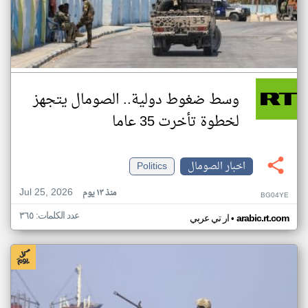
وسط ضغوط دولية.. الصومال يتجهز
لخطوة تأخرت 35 عاما
اخبار الصومال
Politics
Jul 25, 2026
منذ ١٣ يوم
BG04YE
عدد الكلمات: ٣٦٥
•
arabic.rt.com
ار تي عربي