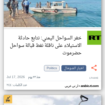
خفر السواحل اليمني: نتابع حادثة
الاستيلاء على ناقلة نفط قبالة سواحل
حضرموت
اخبار الصومال
Politics
Jul 17, 2026
منذ ٢٣ يوم
LP44HE
عدد الكلمات: ٢٤٤
•
arabic.rt.com
ار تي عربي