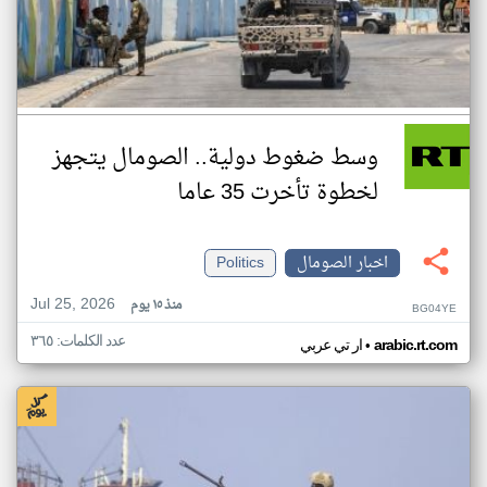
وسط ضغوط دولية.. الصومال يتجهز
لخطوة تأخرت 35 عاما
اخبار الصومال
Politics
Jul 25, 2026
منذ ١٥ يوم
BG04YE
عدد الكلمات: ٣٦٥
•
arabic.rt.com
ار تي عربي