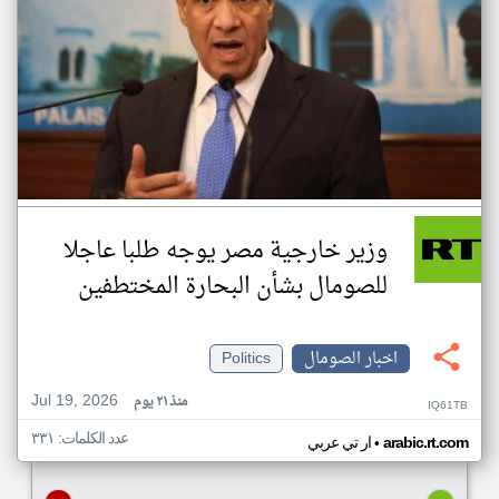
وزير خارجية مصر يوجه طلبا عاجلا
للصومال بشأن البحارة المختطفين
اخبار الصومال
Politics
Jul 19, 2026
منذ ٢١ يوم
IQ61TB
عدد الكلمات: ٣٣١
•
arabic.rt.com
ار تي عربي