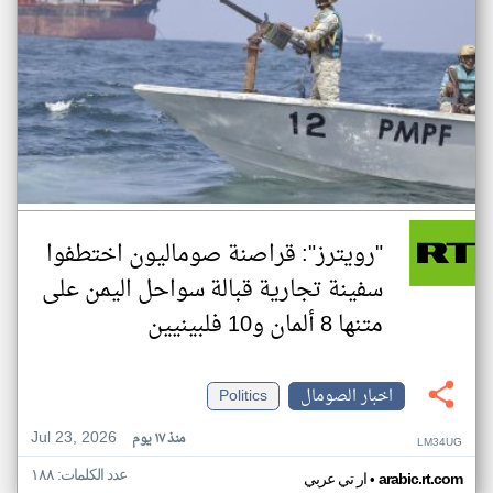
"رويترز": قراصنة صوماليون اختطفوا
سفينة تجارية قبالة سواحل اليمن على
متنها 8 ألمان و10 فلبينيين
اخبار الصومال
Politics
Jul 23, 2026
منذ ١٧ يوم
LM34UG
عدد الكلمات: ١٨٨
•
arabic.rt.com
ار تي عربي