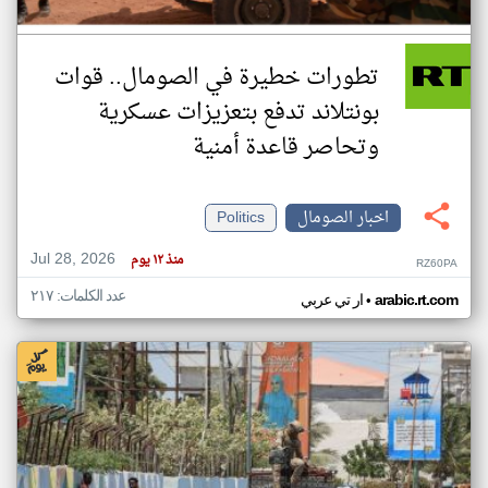
تطورات خطيرة في الصومال.. قوات
بونتلاند تدفع بتعزيزات عسكرية
وتحاصر قاعدة أمنية
اخبار الصومال
Politics
Jul 28, 2026
منذ ١٢ يوم
RZ60PA
عدد الكلمات: ٢١٧
•
arabic.rt.com
ار تي عربي