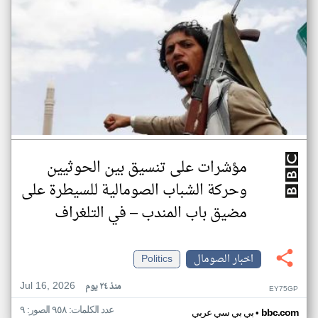
مؤشرات على تنسيق بين الحوثيين
وحركة الشباب الصومالية للسيطرة على
مضيق باب المندب – في التلغراف
اخبار الصومال
Politics
Jul 16, 2026
منذ ٢٤ يوم
EY75GP
عدد الكلمات: ٩٥٨ الصور: ٩
•
bbc.com
بي بي سي عربي