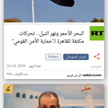
البحر الأحمر ونهر النيل.. تحركات
مكثفة للقاهرة لـ"حماية الأمن القومي"
اخبار الصومال
Politics
Jul 19, 2026
منذ ٢١ يوم
EY14CV
عدد الكلمات: ٣٥٩
•
arabic.rt.com
ار تي عربي