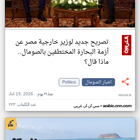
تصريح جديد لوزير خارجية مصر عن
أزمة البحارة المختطفين بالصومال..
ماذا قال؟
اخبار الصومال
Politics
Jul 19, 2026
منذ ٢١ يوم
NR49KM
عدد الكلمات: ٢٢٣
•
arabic.cnn.com
سي ان ان عربي