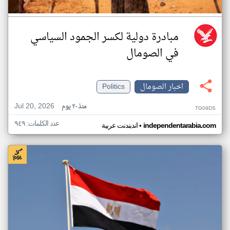
مبادرة دولية لكسر الجمود السياسي
في الصومال
اخبار الصومال
Politics
Jul 20, 2026
منذ ٢٠ يوم
TG09DS
عدد الكلمات: ٩٤٩
•
independentarabia.com
اندبندنت عربية