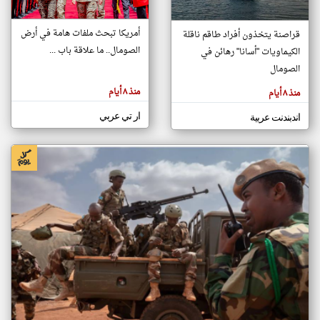
أمريكا تبحث ملفات هامة في أرض
قراصنة يتخذون أفراد طاقم ناقلة
klyoum.com
الصومال.. ما علاقة باب ...
الكيماويات "أسانا" رهائن في
تغيير الدولة
تعبر
الصومال
مصادر الأخبار من الصومال
المقالات
الموجوده
اخبار الصومال على مدار الساعة
هنا عن
منذ ٨ أيام
منذ ٨ أيام
وجهة
نظر
أهم اخبار الصومال العاجلة والمباشرة
كاتبيها.
ار تي عربي
اندبندنت عربية