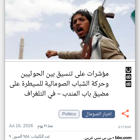
مؤشرات على تنسيق بين الحوثيين
وحركة الشباب الصومالية للسيطرة على
مضيق باب المندب – في التلغراف
اخبار الصومال
Politics
Jul 16, 2026
منذ ٢١ يوم
EY75GP
عدد الكلمات: ٩٥٨ الصور: ٩
•
bbc.com
بي بي سي عربي