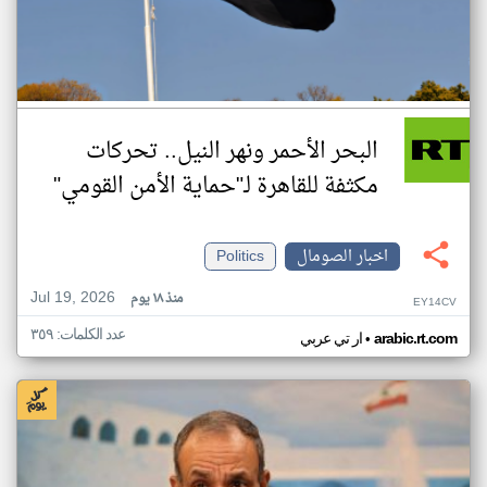
البحر الأحمر ونهر النيل.. تحركات
مكثفة للقاهرة لـ"حماية الأمن القومي"
اخبار الصومال
Politics
Jul 19, 2026
منذ ١٨ يوم
EY14CV
عدد الكلمات: ٣٥٩
•
arabic.rt.com
ار تي عربي