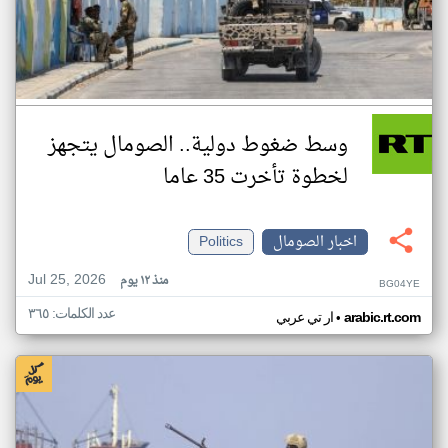
وسط ضغوط دولية.. الصومال يتجهز
لخطوة تأخرت 35 عاما
اخبار الصومال
Politics
Jul 25, 2026
منذ ١٢ يوم
BG04YE
عدد الكلمات: ٣٦٥
•
arabic.rt.com
ار تي عربي