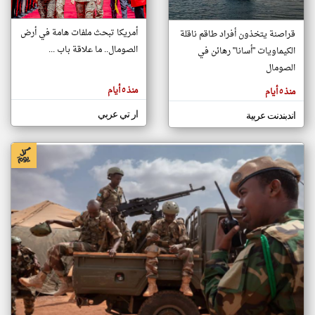
أمريكا تبحث ملفات هامة في أرض
قراصنة يتخذون أفراد طاقم ناقلة
klyoum.com
الصومال.. ما علاقة باب ...
الكيماويات "أسانا" رهائن في
تغيير الدولة
تعبر
الصومال
مصادر الأخبار من الصومال
المقالات
الموجوده
اخبار الصومال على مدار الساعة
هنا عن
منذ ٥ أيام
منذ ٥ أيام
وجهة
نظر
أهم اخبار الصومال العاجلة والمباشرة
كاتبيها.
ار تي عربي
اندبندنت عربية