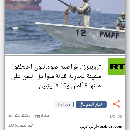
"رويترز": قراصنة صوماليون اختطفوا
سفينة تجارية قبالة سواحل اليمن على
متنها 8 ألمان و10 فلبينيين
اخبار الصومال
Politics
Jul 23, 2026
منذ ١٤ يوم
LM34UG
عدد الكلمات: ١٨٨
•
arabic.rt.com
ار تي عربي