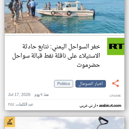
خفر السواحل اليمني: نتابع حادثة
الاستيلاء على ناقلة نفط قبالة سواحل
حضرموت
اخبار الصومال
Politics
Jul 17, 2026
منذ ٢٠ يوم
LP44HE
عدد الكلمات: ٢٤٤
•
arabic.rt.com
ار تي عربي