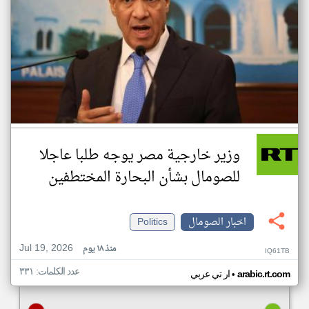
وزير خارجية مصر يوجه طلبا عاجلا
للصومال بشأن البحارة المختطفين
اخبار الصومال
Politics
Jul 19, 2026
منذ ١٨ يوم
IQ61TB
عدد الكلمات: ٣٣١
•
arabic.rt.com
ار تي عربي