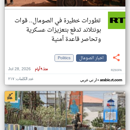
تطورات خطيرة في الصومال.. قوات
بونتلاند تدفع بتعزيزات عسكرية
وتحاصر قاعدة أمنية
اخبار الصومال
Politics
Jul 28, 2026
منذ ٩ أيام
RZ60PA
عدد الكلمات: ٢١٧
•
arabic.rt.com
ار تي عربي