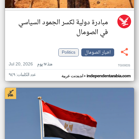
مبادرة دولية لكسر الجمود السياسي
في الصومال
اخبار الصومال
Politics
Jul 20, 2026
منذ ١٧ يوم
TG09DS
عدد الكلمات: ٩٤٩
•
independentarabia.com
اندبندنت عربية