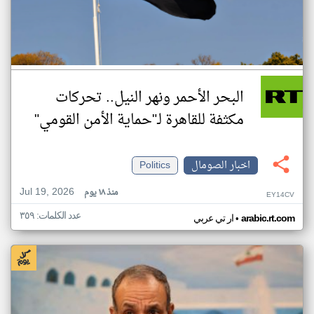
البحر الأحمر ونهر النيل.. تحركات
مكثفة للقاهرة لـ"حماية الأمن القومي"
اخبار الصومال
Politics
Jul 19, 2026
منذ ١٨ يوم
EY14CV
عدد الكلمات: ٣٥٩
•
arabic.rt.com
ار تي عربي