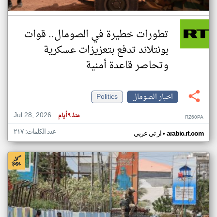
تطورات خطيرة في الصومال.. قوات
بونتلاند تدفع بتعزيزات عسكرية
وتحاصر قاعدة أمنية
اخبار الصومال
Politics
Jul 28, 2026
منذ ٩ أيام
RZ60PA
عدد الكلمات: ٢١٧
•
arabic.rt.com
ار تي عربي