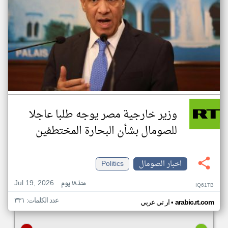
وزير خارجية مصر يوجه طلبا عاجلا
للصومال بشأن البحارة المختطفين
اخبار الصومال
Politics
Jul 19, 2026
منذ ١٨ يوم
IQ61TB
عدد الكلمات: ٣٣١
•
arabic.rt.com
ار تي عربي