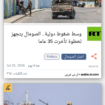
وسط ضغوط دولية.. الصومال يتجهز
لخطوة تأخرت 35 عاما
اخبار الصومال
Politics
Jul 25, 2026
منذ ١٢ يوم
BG04YE
عدد الكلمات: ٣٦٥
•
arabic.rt.com
ار تي عربي