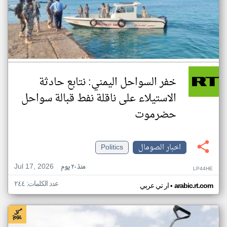
خفر السواحل اليمني: نتابع حادثة
الاستيلاء على ناقلة نفط قبالة سواحل
حضرموت
اخبار الصومال
Politics
Jul 17, 2026
منذ ٢٠ يوم
LP44HE
عدد الكلمات: ٢٤٤
•
arabic.rt.com
ار تي عربي