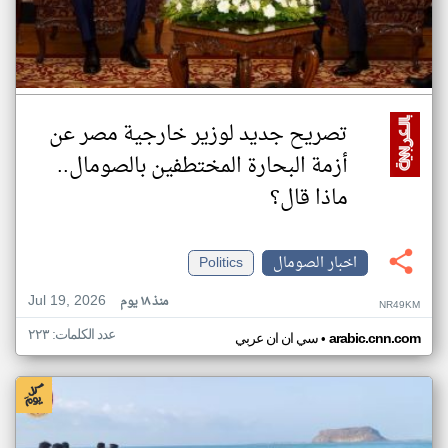
تصريح جديد لوزير خارجية مصر عن
أزمة البحارة المختطفين بالصومال..
ماذا قال؟
اخبار الصومال
Politics
Jul 19, 2026
منذ ١٨ يوم
NR49KM
عدد الكلمات: ٢٢٣
•
arabic.cnn.com
سي ان ان عربي