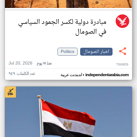
مبادرة دولية لكسر الجمود السياسي
في الصومال
اخبار الصومال
Politics
Jul 20, 2026
منذ ١٧ يوم
TG09DS
عدد الكلمات: ٩٤٩
•
independentarabia.com
اندبندنت عربية