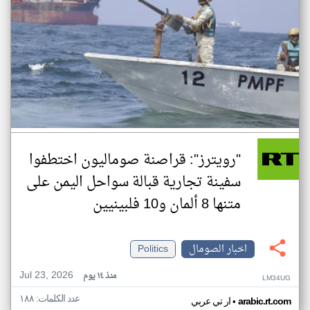
"رويترز": قراصنة صوماليون اختطفوا
سفينة تجارية قبالة سواحل اليمن على
متنها 8 ألمان و10 فلبينيين
اخبار الصومال
Politics
Jul 23, 2026
منذ ١٤ يوم
LM34UG
عدد الكلمات: ١٨٨
•
arabic.rt.com
ار تي عربي