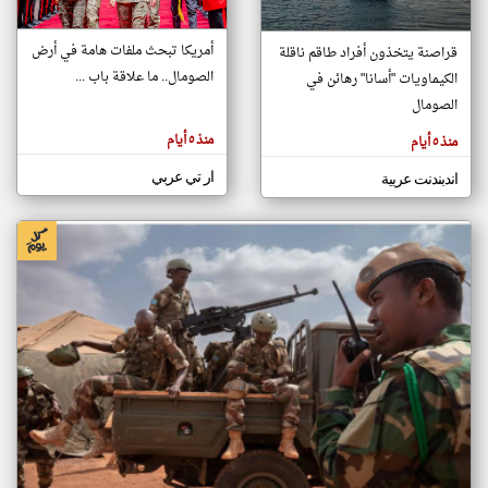
أمريكا تبحث ملفات هامة في أرض
قراصنة يتخذون أفراد طاقم ناقلة
klyoum.com
الصومال.. ما علاقة باب ...
الكيماويات "أسانا" رهائن في
تغيير الدولة
تعبر
الصومال
مصادر الأخبار من الصومال
المقالات
الموجوده
اخبار الصومال على مدار الساعة
هنا عن
منذ ٥ أيام
منذ ٥ أيام
وجهة
نظر
أهم اخبار الصومال العاجلة والمباشرة
كاتبيها.
ار تي عربي
اندبندنت عربية