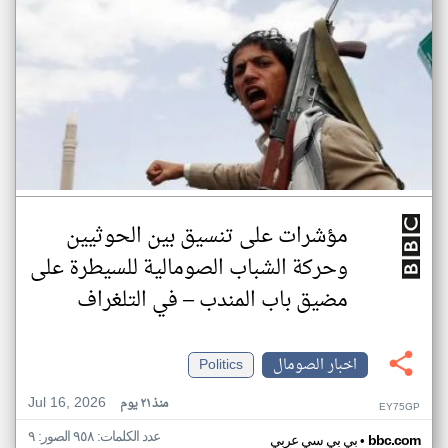
مؤشرات على تنسيق بين الحوثيين
وحركة الشباب الصومالية للسيطرة على
مضيق باب المندب – في التلغراف
اخبار الصومال
Politics
Jul 16, 2026
منذ ٢١ يوم
EY75GP
عدد الكلمات: ٩٥٨ الصور: ٩
•
bbc.com
بي بي سي عربي