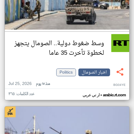
وسط ضغوط دولية.. الصومال يتجهز
لخطوة تأخرت 35 عاما
اخبار الصومال
Politics
Jul 25, 2026
منذ ١٥ يوم
BG04YE
عدد الكلمات: ٣٦٥
•
arabic.rt.com
ار تي عربي