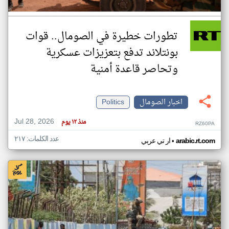
تطورات خطيرة في الصومال.. قوات
بونتلاند تدفع بتعزيزات عسكرية
وتحاصر قاعدة أمنية
اخبار الصومال
Politics
Jul 28, 2026
منذ ١٢ يوم
RZ60PA
عدد الكلمات: ٢١٧
•
arabic.rt.com
ار تي عربي