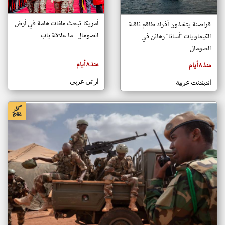
أمريكا تبحث ملفات هامة في أرض
قراصنة يتخذون أفراد طاقم ناقلة
klyoum.com
الصومال.. ما علاقة باب ...
الكيماويات "أسانا" رهائن في
تغيير الدولة
تعبر
الصومال
مصادر الأخبار من الصومال
المقالات
الموجوده
اخبار الصومال على مدار الساعة
هنا عن
منذ ٨ أيام
منذ ٨ أيام
وجهة
نظر
أهم اخبار الصومال العاجلة والمباشرة
كاتبيها.
ار تي عربي
اندبندنت عربية