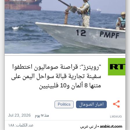
"رويترز": قراصنة صوماليون اختطفوا
سفينة تجارية قبالة سواحل اليمن على
متنها 8 ألمان و10 فلبينيين
اخبار الصومال
Politics
Jul 23, 2026
منذ ١٧ يوم
LM34UG
عدد الكلمات: ١٨٨
•
arabic.rt.com
ار تي عربي