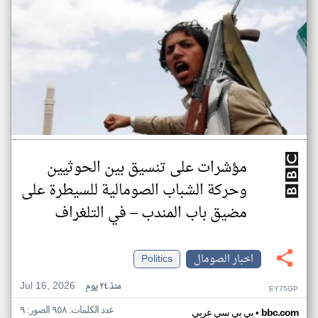
مؤشرات على تنسيق بين الحوثيين
وحركة الشباب الصومالية للسيطرة على
مضيق باب المندب – في التلغراف
اخبار الصومال
Politics
Jul 16, 2026
منذ ٢٤ يوم
EY75GP
عدد الكلمات: ٩٥٨ الصور: ٩
•
bbc.com
بي بي سي عربي