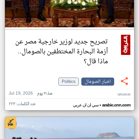
تصريح جديد لوزير خارجية مصر عن
أزمة البحارة المختطفين بالصومال..
ماذا قال؟
اخبار الصومال
Politics
Jul 19, 2026
منذ ٢١ يوم
NR49KM
عدد الكلمات: ٢٢٣
•
arabic.cnn.com
سي ان ان عربي