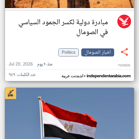
مبادرة دولية لكسر الجمود السياسي
في الصومال
اخبار الصومال
Politics
Jul 20, 2026
منذ ٢٠ يوم
TG09DS
عدد الكلمات: ٩٤٩
•
independentarabia.com
اندبندنت عربية