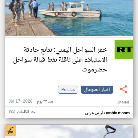
خفر السواحل اليمني: نتابع حادثة
الاستيلاء على ناقلة نفط قبالة سواحل
حضرموت
اخبار الصومال
Politics
Jul 17, 2026
منذ ٢٣ يوم
LP44HE
عدد الكلمات: ٢٤٤
•
arabic.rt.com
ار تي عربي