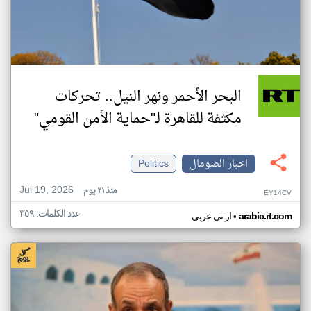
البحر الأحمر ونهر النيل.. تحركات
مكثفة للقاهرة لـ"حماية الأمن القومي"
اخبار الصومال
Politics
Jul 19, 2026
منذ ٢١ يوم
EY14CV
عدد الكلمات: ٣٥٩
•
arabic.rt.com
ار تي عربي