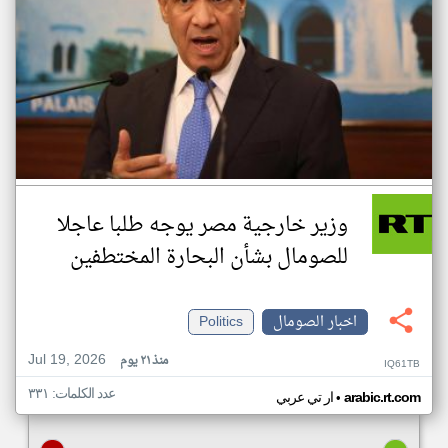
وزير خارجية مصر يوجه طلبا عاجلا
للصومال بشأن البحارة المختطفين
اخبار الصومال
Politics
Jul 19, 2026
منذ ٢١ يوم
IQ61TB
عدد الكلمات: ٣٣١
•
arabic.rt.com
ار تي عربي